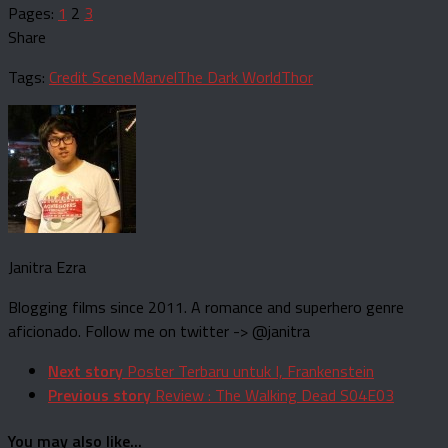
Pages:
1
2
3
Share
Tags:
Credit Scene
Marvel
The Dark World
Thor
Janitra Ezra
Blogging films since 2011. A romance and superhero genre
aficionado. Follow me on twitter -> @janitra
Next story
Poster Terbaru untuk I, Frankenstein
Previous story
Review : The Walking Dead S04E03
You may also like...