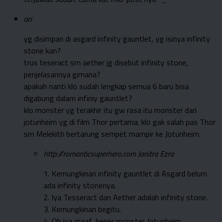
ari
yg disimpan di asgard infinity gauntlet, yg isinya infinity
stone kan?
trus teseract sm aether jg disebut infinity stone,
penjelasannya gimana?
apakah nanti klo sudah lengkap semua 6 baru bisa
digabung dalam infiniy gauntlet?
klo monster yg terakhir itu gw rasa itu monster dari
jotunheim yg di film Thor pertama. klo gak salah pas Thor
sm Melekith bertarung sempet mampir ke Jotunheim.
http://romanticsuperhero.com
Janitra Ezra
1. Kemungkinan infinity gauntlet di Asgard belum
ada infinity stonenya.
2. Iya Tesseract dan Aether adalah infinity stone.
3. Kemungkinan begitu.
4. Oh iya maaf, bener monster Jotunheim.