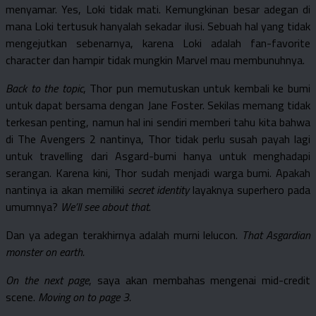
menyamar. Yes, Loki tidak mati. Kemungkinan besar adegan di
mana Loki tertusuk hanyalah sekadar ilusi. Sebuah hal yang tidak
mengejutkan sebenarnya, karena Loki adalah fan-favorite
character dan hampir tidak mungkin Marvel mau membunuhnya.
Back to the topic
, Thor pun memutuskan untuk kembali ke bumi
untuk dapat bersama dengan Jane Foster. Sekilas memang tidak
terkesan penting, namun hal ini sendiri memberi tahu kita bahwa
di The Avengers 2 nantinya, Thor tidak perlu susah payah lagi
untuk travelling dari Asgard-bumi hanya untuk menghadapi
serangan. Karena kini, Thor sudah menjadi warga bumi. Apakah
nantinya ia akan memiliki
secret identity
layaknya superhero pada
umumnya?
We’ll see about that
.
Dan ya adegan terakhirnya adalah murni lelucon.
That Asgardian
monster on earth.
On the next page
, saya akan membahas mengenai mid-credit
scene.
Moving on to page 3.