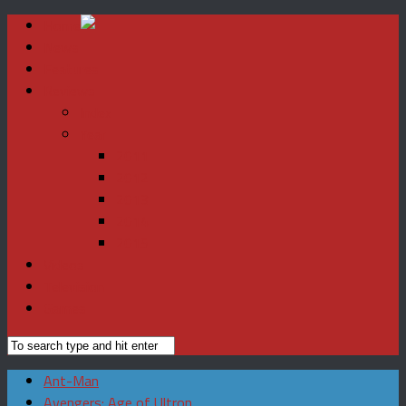
Home
News
Features
Reviews
Index
Year
2011
2012
2013
2014
2015
Videos
Television
Games
Ant-Man
Avengers: Age of Ultron