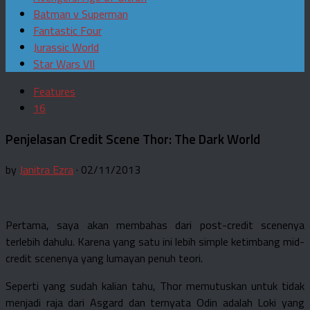
Batman v Superman
Fantastic Four
Jurassic World
Star Wars VII
Features
16
Penjelasan Credit Scene Thor: The Dark World
by
Janitra Ezra
· 02/11/2013
Pertama, saya akan membahas dari post-credit scenenya
terlebih dahulu. Karena yang satu ini lebih simple ketimbang mid-
credit scenenya yang lumayan penuh teori.
Seperti yang sudah kalian tahu, Thor memutuskan untuk tidak
menjadi raja dari Asgard dan ternyata Odin adalah Loki yang