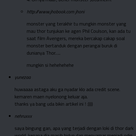
http://www.jhobook.com
jhoni
monster yang terakhir tu mungkin monster yang
mau thor tunjukan ke agen Phil Coulson, kan ada tu
saat film Avengers, mereka bercakap cakap soal
monster bertanduk dengan perangai buruk di
dunianya Thor…..
mungkin si hehehehehe
yunezaa
huwaaaa astaga aku ga nyadar klo ada credit scene.
kemaren maen nyelonong keluar aja.
thanks ya bang uda bikin artikel ini ! :))))
nehruxxx
saya bingung gan, apa yang terjadi dengan loki di thor dark
world, kenapa dia masih hidup dan menyamar menjadi odin,