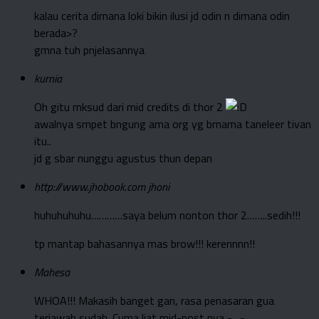
kalau cerita dimana loki bikin ilusi jd odin n dimana odin
berada>?
gmna tuh pnjelasannya
kurnia
Oh gitu mksud dari mid credits di thor 2
awalnya smpet bngung ama org yg brnama taneleer tivan
itu..
jd g sbar nunggu agustus thun depan
http://www.jhobook.com
jhoni
huhuhuhuhu…………saya belum nonton thor 2……..sedih!!!
tp mantap bahasannya mas brow!!! kerennnn!!
Mahesa
WHOA!!! Makasih banget gan, rasa penasaran gua
terjawab sudah. Cuma liat mid-post nya -_-