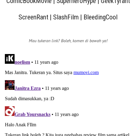
ComicBookMovie | SuperheroHype | GeekTyrant
ScreenRant | SlashFilm | BleedingCool
Mau tukeran link? Boleh, komen di bawah ya!