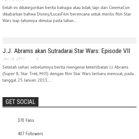
Entah ini dikategorikan berita bahagia atau tidak, tapi dari CinemaCon
dikabarkan bahwa Disney/LucasFilm berencana untuk merilis film Star
Wars tiap tahunnya dimulai pada tahun...
J.J. Abrams akan Sutradarai Star Wars: Episode VII
Jan 28, 2013
0
Setelah sehari sebelumnya berita mengenai keterlibatan J.J. Abrams
(Super 8, Star Trek, M:I3) dengan film Star Wars terbaru mencuat, pada
tanggal 25 Januari 2013,...
GET SOCIAL
370
Fans
407
Followers