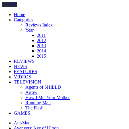
CLOSE
Home
Categories
Reviews Index
Year
2011
2012
2013
2014
2015
REVIEWS
NEWS
FEATURES
VIDEOS
TELEVISION
Agents of SHIELD
Arrow
How I Met Your Mother
Running Man
The Flash
GAMES
Ant-Man
Avengers: Age of Ultron