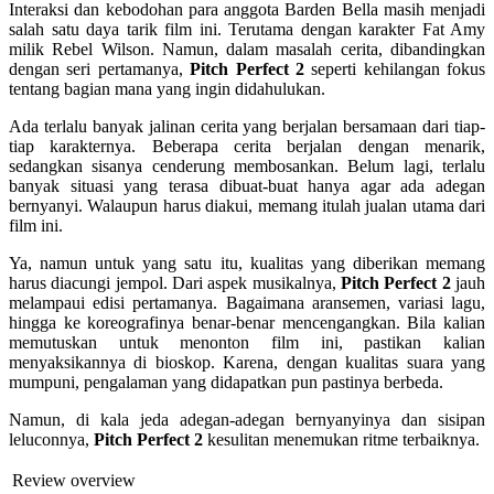
Interaksi dan kebodohan para anggota Barden Bella masih menjadi
salah satu daya tarik film ini. Terutama dengan karakter Fat Amy
milik Rebel Wilson. Namun, dalam masalah cerita, dibandingkan
dengan seri pertamanya,
Pitch Perfect 2
seperti kehilangan fokus
tentang bagian mana yang ingin didahulukan.
Ada terlalu banyak jalinan cerita yang berjalan bersamaan dari tiap-
tiap karakternya. Beberapa cerita berjalan dengan menarik,
sedangkan sisanya cenderung membosankan. Belum lagi, terlalu
banyak situasi yang terasa dibuat-buat hanya agar ada adegan
bernyanyi. Walaupun harus diakui, memang itulah jualan utama dari
film ini.
Ya, namun untuk yang satu itu, kualitas yang diberikan memang
harus diacungi jempol. Dari aspek musikalnya,
Pitch Perfect 2
jauh
melampaui edisi pertamanya. Bagaimana aransemen, variasi lagu,
hingga ke koreografinya benar-benar mencengangkan. Bila kalian
memutuskan untuk menonton film ini, pastikan kalian
menyaksikannya di bioskop. Karena, dengan kualitas suara yang
mumpuni, pengalaman yang didapatkan pun pastinya berbeda.
Namun, di kala jeda adegan-adegan bernyanyinya dan sisipan
leluconnya,
Pitch Perfect 2
kesulitan menemukan ritme terbaiknya.
Review overview