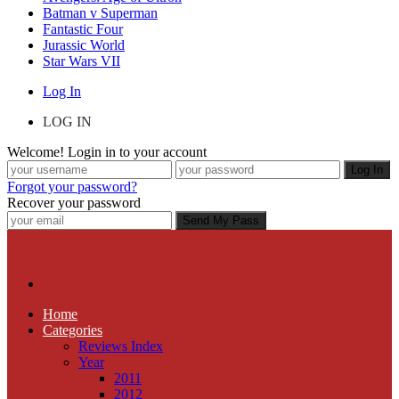
Batman v Superman
Fantastic Four
Jurassic World
Star Wars VII
Log In
LOG IN
Welcome! Login in to your account
Forgot your password?
Recover your password
Home
Categories
Reviews Index
Year
2011
2012