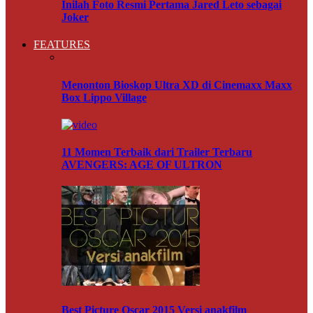
Inilah Foto Resmi Pertama Jared Leto sebagai
Joker
FEATURES
Menonton Bioskop Ultra XD di Cinemaxx Maxx
Box Lippo Village
11 Momen Terbaik dari Trailer Terbaru
AVENGERS: AGE OF ULTRON
Best Picture Oscar 2015 Versi anakfilm