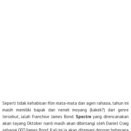
Seperti tidak kehabisan film mata-mata dan agen rahasia, tahun ini
masih memiliki bapak dan nenek moyang (kakek?) dari genre
tersebut, ialah franchise James Bond.
Spectre
yang direncanakan
akan tayang Oktober nanti masih akan dibintangi oleh Daniel Craig
sebagai 007/James Bond. Kali ini ia akan ditemani dengan beberapa