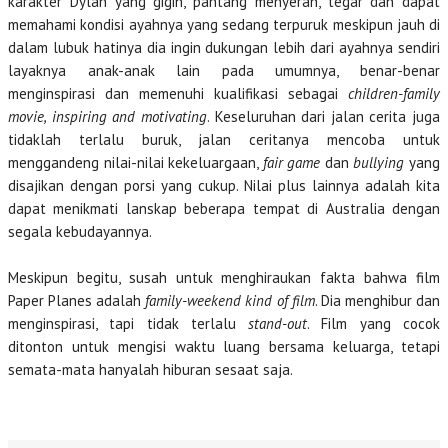
karakter Dylan yang gigih, pantang menyerah, tegar dan dapat
memahami kondisi ayahnya yang sedang terpuruk meskipun jauh di
dalam lubuk hatinya dia ingin dukungan lebih dari ayahnya sendiri
layaknya anak-anak lain pada umumnya, benar-benar
menginspirasi dan memenuhi kualifikasi sebagai
children-family
movie, inspiring and motivating
. Keseluruhan dari jalan cerita juga
tidaklah terlalu buruk, jalan ceritanya mencoba untuk
menggandeng nilai-nilai kekeluargaan,
fair game
dan
bullying
yang
disajikan dengan porsi yang cukup. Nilai plus lainnya adalah kita
dapat menikmati lanskap beberapa tempat di Australia dengan
segala kebudayannya.
Meskipun begitu, susah untuk menghiraukan fakta bahwa film
Paper Planes adalah
family-weekend kind of film
. Dia menghibur dan
menginspirasi, tapi tidak terlalu
stand-out
. Film yang cocok
ditonton untuk mengisi waktu luang bersama keluarga, tetapi
semata-mata hanyalah hiburan sesaat saja.