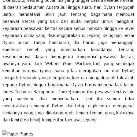
Oxenbould), seorang bocah SD yang tinggal dalam kesederhanaan
di daerah pedalaman Australia. Hingga suatu hari, Dylan tergugah
umtuk mendalami lebih jauh tentang bagaimana membuat
pesawat kertas yang baik dan mulai berpikir untuk mengikuti
kejuaraan peasawat kertas secara serius, bahkan hingga ke level
kejuaraan dunia yang diselenggarakan di Jepang. Keinginan besar
Dylan bukan tanpa hambatan, dia harus juga menanggapi
komentar remeh yang dilemparkan kepadanya tentang
keseriusannya dalam menggeluti kompetisi pesawat kertas,
ayahnya yaitu Jack Webber (Sam Worthington) yang semenjak
kematian istrinya (yang mana jelas merupakan ibu dari Dylan)
menjadi terpuruk yang mengakibatkan dia menjadi acuh tak acuh
kepada Dylan, hingga bagaimana Dylan harus menghadapi Jason
Jones (Nicholas Bakopoulos-Cooke) kompetitor pesawat kertas lain
yang sombong dan menyebalkan. Tapi itu semua tidak
mematahkan semangat Dylan, dia tetap gigih untuk menggapai
impiannya yang juga didukung oleh teman-teman, guru, kakeknya
dan Kimi (Ena Emai), kompetitor lain asal Jepang.