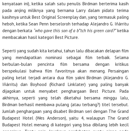
kenyataan ini), ketika salah satu penulis Birdman berterima kasih
pada anjing miliknya yang bernama Larry dalam pidato terima
kasihnya untuk Best Original Screenplay dan, yang termasuk paling
heboh, ketika Sean Penn berseloroh terhadap Alejandro G. Iñárritu
dengan berkata
“who gave this son of a b*tch his green card?”
ketika
membacakan hasil kategori Best Picture.
Seperti yang sudah kita ketahui, tahun lalu dibacakan delapan film
yang mendapatkan nominasi sebagai film terbaik. Selama
berbulan-bulan pencinta film bersama dengan kritikus
berspekulasi bahwa film favoritnya akan menang. Persaingan
paling ketat terjadi antara dua film yakni Birdman (Alejandro G.
Iñárritu) dan Boyhood (Richard Linklater) yang paling banyak
dijagokan untuk menyabet penghargaan Best Picture. Pada
akhirnya, seperti yang telah diketahui bersama minggu lalu,
Birdman berhasil membawa pulang (atau terbang?) titel tersebut.
Jumlah penghargaan yang disabet Birdman seri dengan The Grand
Budapest Hotel (Wes Anderson), yaitu 4, walaupun The Grand
Budapest Hotel menang di kategori yang bisa dibilang lebih kecil