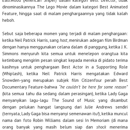
Eastwood (American Sniper) dalam kategori Best Director, tidak
dinominasikannya The Lego Movie dalam kategori Best Animated
Feature, hingga saat di malam penghargaannya yang tidak kalah
heboh.
Sebut saja beberapa momen yang terjadi di malam penghargaan:
ketika Neil Patrick Harris, sang
host
, menirukan adegan film Birdman
dengan hanya menggunakan celana dalam di panggung, ketika J. K.
Simmons menyuruh kita semua untuk menelepon orangtua kita
ketimbang mengirim pesan singkat kepada mereka di pidato terima
kasihnya untuk penghargaan Best Actor in a Supporting Role
(Whiplash), ketika Neil Patrick Harris mengatakan Edward
Snowden-yang merupakan subjek film Citizenfour peraih Best
Documentary Feature-bahwa
“he couldn’t be here for some
reason”
(kita semua tahu dia sedang dalam perasingan), ketika Lady Gaga
menyanyikan lagu-lagu The Sound of Music yang disambut
dengan pelukan hangat langsung dari Julie Andrews sendiri
(ternyata, Lady Gaga bisa menyanyi semenawan itu!), ketika muncul
nama dan foto Robin Williams dalam sesi In Memoriam (di mana
orang banyak yang masih belum siap dan
shock
menerima