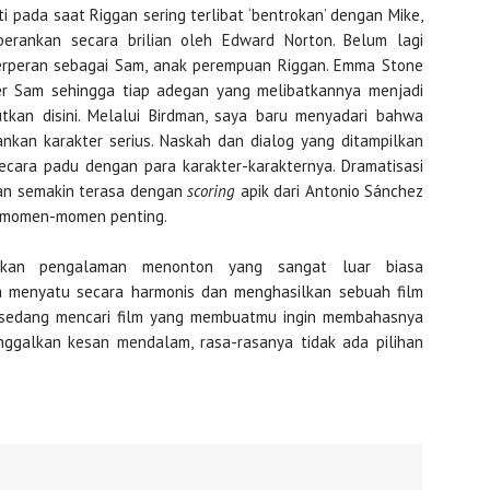
i pada saat Riggan sering terlibat ‘bentrokan’ dengan Mike,
rankan secara brilian oleh Edward Norton. Belum lagi
peran sebagai Sam, anak perempuan Riggan. Emma Stone
er Sam sehingga tiap adegan yang melibatkannya menjadi
utkan disini. Melalui Birdman, saya baru menyadari bahwa
kan karakter serius. Naskah dan dialog yang ditampilkan
secara padu dengan para karakter-karakternya. Dramatisasi
uran semakin terasa dengan
scoring
apik dari Antonio Sánchez
p momen-momen penting.
erikan pengalaman menonton yang sangat luar biasa
a menyatu secara harmonis dan menghasilkan sebuah film
mu sedang mencari film yang membuatmu ingin membahasnya
ggalkan kesan mendalam, rasa-rasanya tidak ada pilihan