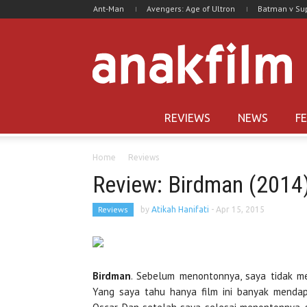
Ant-Man
Avengers: Age of Ultron
Batman v S
REVIEWS
NEWS
F
Home
Reviews
Review: Birdman (2014
Reviews
by
Atikah Hanifati
-
Apr 15, 2015
Birdman
. Sebelum menontonnya, saya tidak me
Yang saya tahu hanya film ini banyak mendap