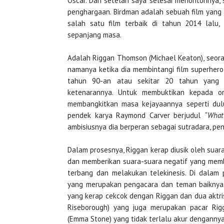
Oscar. Dan setelah saya selesai menontonnya,
penghargaan. Birdman adalah sebuah film yang
salah satu film terbaik di tahun 2014 lalu,
sepanjang masa.
Adalah Riggan Thomson (Michael Keaton), seora
namanya ketika dia membintangi film superhero 
tahun 90-an atau sekitar 20 tahun yang l
ketenarannya. Untuk membuktikan kepada or
membangkitkan masa kejayaannya seperti d
pendek karya Raymond Carver berjudul
“What
ambisiusnya dia berperan sebagai sutradara, pe
Dalam prosesnya, Riggan kerap diusik oleh suar
dan memberikan suara-suara negatif yang mem
terbang dan melakukan telekinesis. Di dalam p
yang merupakan pengacara dan teman baiknya. 
yang kerap cekcok dengan Riggan dan dua aktris
Riseborough) yang juga merupakan pacar Rig
(Emma Stone) yang tidak terlalu akur dengannya