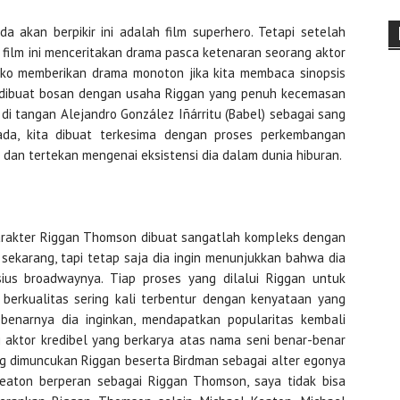
da akan berpikir ini adalah film superhero. Tetapi setelah
film ini menceritakan drama pasca ketenaran seorang aktor
isiko memberikan drama monoton jika kita membaca sinopsis
a dibuat bosan dengan usaha Riggan yang penuh kecemasan
i tangan Alejandro González Iñárritu (Babel) sebagai sang
g ada, kita dibuat terkesima dengan proses perkembangan
h dan tertekan mengenai eksistensi dia dalam dunia hiburan.
karakter Riggan Thomson dibuat sangatlah kompleks dengan
ekarang, tapi tetap saja dia ingin menunjukkan bahwa dia
us broadwaynya. Tiap proses yang dilalui Riggan untuk
berkualitas sering kali terbentur dengan kenyataan yang
narnya dia inginkan, mendapatkan popularitas kembali
i aktor kredibel yang berkarya atas nama seni benar-benar
yang dimuncukan Riggan beserta Birdman sebagai alter egonya
Keaton berperan sebagai Riggan Thomson, saya tidak bisa