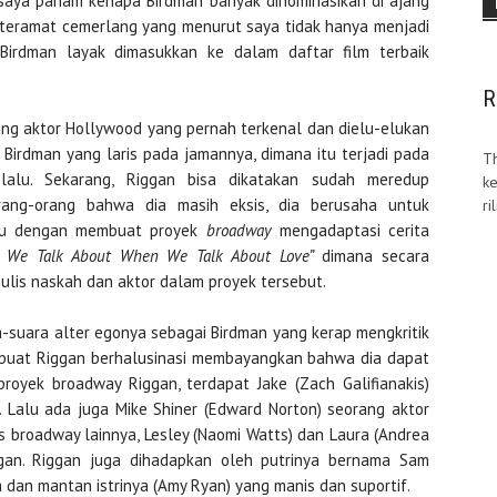
 saya paham kenapa Birdman banyak dinominasikan di ajang
 teramat cemerlang yang menurut saya tidak hanya menjadi
 Birdman layak dimasukkan ke dalam daftar film terbaik
R
ng aktor Hollywood yang pernah terkenal dan dielu-elukan
Birdman yang laris pada jamannya, dimana itu terjadi pada
T
alu. Sekarang, Riggan bisa dikatakan sudah meredup
ke
ang-orang bahwa dia masih eksis, dia berusaha untuk
ri
ulu dengan membuat proyek
broadway
mengadaptasi cerita
 We Talk About When We Talk About Love”
dimana secara
nulis naskah dan aktor dalam proyek tersebut.
a-suara alter egonya sebagai Birdman yang kerap mengkritik
buat Riggan berhalusinasi membayangkan bahwa dia dapat
royek broadway Riggan, terdapat Jake (Zach Galifianakis)
Lalu ada juga Mike Shiner (Edward Norton) seorang aktor
 broadway lainnya, Lesley (Naomi Watts) dan Laura (Andrea
gan. Riggan juga dihadapkan oleh putrinya bernama Sam
 dan mantan istrinya (Amy Ryan) yang manis dan suportif.