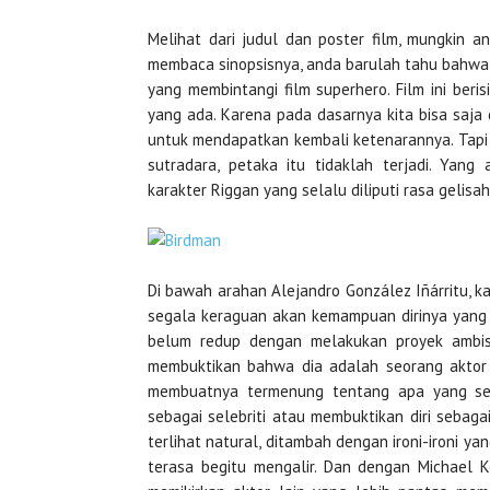
Melihat dari judul dan poster film, mungkin an
membaca sinopsisnya, anda barulah tahu bahwa 
yang membintangi film superhero. Film ini ber
yang ada. Karena pada dasarnya kita bisa saj
untuk mendapatkan kembali ketenarannya. Tapi d
sutradara, petaka itu tidaklah terjadi. Yan
karakter Riggan yang selalu diliputi rasa gelisa
Di bawah arahan Alejandro González Iñárritu, 
segala keraguan akan kemampuan dirinya yang s
belum redup dengan melakukan proyek ambisi
membuktikan bahwa dia adalah seorang aktor 
membuatnya termenung tentang apa yang sebe
sebagai selebriti atau membuktikan diri sebaga
terlihat natural, ditambah dengan ironi-ironi 
terasa begitu mengalir. Dan dengan Michael 