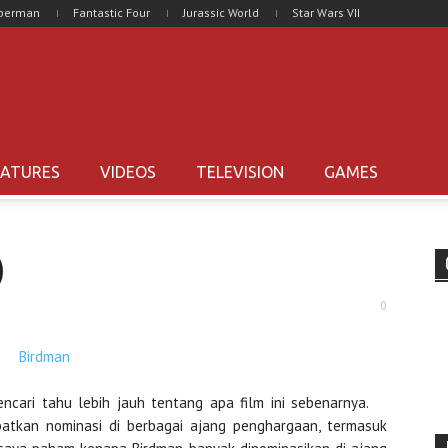
uperman
Fantastic Four
Jurassic World
Star Wars VII
EATURES
VIDEOS
TELEVISION
GAMES
)
0
ncari tahu lebih jauh tentang apa film ini sebenarnya.
atkan nominasi di berbagai ajang penghargaan, termasuk