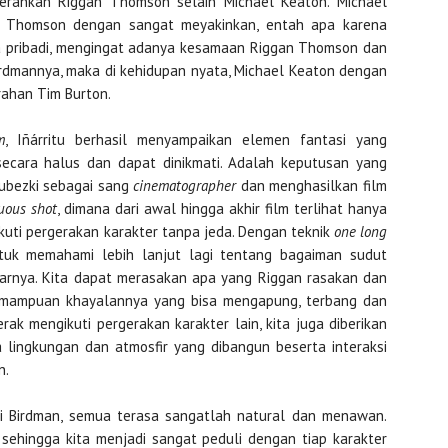
merankan Riggan Thomson selain Michael Keaton. Michael
n Thomson dengan sangat meyakinkan, entah apa karena
ara pribadi, mengingat adanya kesamaan Riggan Thomson dan
rdmannya, maka di kehidupan nyata, Michael Keaton dengan
rahan Tim Burton.
m
, Iñárritu berhasil menyampaikan elemen fantasi yang
 secara halus dan dapat dinikmati. Adalah keputusan yang
ubezki sebagai sang
cinematographer
dan menghasilkan film
uous shot
, dimana dari awal hingga akhir film terlihat hanya
uti pergerakan karakter tanpa jeda. Dengan teknik
one long
ntuk memahami lebih lanjut lagi tentang bagaiman sudut
arnya. Kita dapat merasakan apa yang Riggan rasakan dan
kemampuan khayalannya yang bisa mengapung, terbang dan
rak mengikuti pergerakan karakter lain, kita juga diberikan
lingkungan dan atmosfir yang dibangun beserta interaksi
n.
 di Birdman, semua terasa sangatlah natural dan menawan.
 sehingga kita menjadi sangat peduli dengan tiap karakter