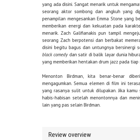
yang ada disini. Sangat menarik untuk mengamat
seorang aktor sombong dan angkuh yang dipe
penampilan mengesankan Emma Stone yang ber
memberikan energi dan kekuatan pada karakt
menarik. Zach Galifianakis pun tampil mengej
seorang Zach berpotensi dan berbakat memeran
disini begitu bagus dan untungnya bersinergi 
black comedy
dan satir di balik layar dunia hib
yang memberikan hentakan drum jazz pada tia
Menonton Birdman, kita benar-benar dib
mengagumkan. Semua elemen di film ini teras
yang rasanya sulit untuk dilupakan. Jika ka
habis-habisan setelah menontonnya dan menin
lain yang pas selain Birdman.
Review overview