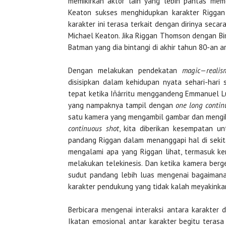
memikirkan aktor lain yang lebih pantas me
Keaton sukses menghidupkan karakter Rigga
karakter ini terasa terkait dengan dirinya sec
Michael Keaton. Jika Riggan Thomson dengan Bi
Batman yang dia bintangi di akhir tahun 80-an a
Dengan melakukan pendekatan
magic—realis
disisipkan dalam kehidupan nyata sehari-hari
tepat ketika Iñárritu menggandeng Emmanuel L
yang nampaknya tampil dengan
one long contin
satu kamera yang mengambil gambar dan mengik
continuous shot
, kita diberikan kesempatan u
pandang Riggan dalam menanggapi hal di sekit
mengalami apa yang Riggan lihat, termasuk 
melakukan telekinesis. Dan ketika kamera berge
sudut pandang lebih luas mengenai bagaimana 
karakter pendukung yang tidak kalah meyakinka
Berbicara mengenai interaksi antara karakter
Ikatan emosional antar karakter begitu terasa