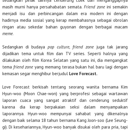
sedangkan pihak lainnya cenderung cuek dan menganggapnya
masih murni hanya persahabatan semata.
Friend zone
ini semakin
menjadi isu dan perbincangan dalam era modern ini dengan
hadirnya media sosial yang kerap membahasnya sebagai obrolan
ringan atau sekedar bahan guyonan dengan berbagai macam
meme
.
Sedangkan di budaya
pop culture, friend zone
juga tak jarang
dijadikan tema untuk film dan TV series. Seperti halnya yang
dilakukan oleh film Korea Selatan yang satu ini, dia mengangkat
tema
friend zone
yang memang terasa bukan hal baru lagi dengan
kemasan segar menghibur berjudul
Love Forecast.
Love Forecast berkisah tentang seorang wanita bernama Kim
Hyun-woo (Moon Chae-won) yang berprofesi sebagai wartawan
laporan cuaca yang sangat atraktif dan cenderung seduktif
karena dia kerap berpakaian seksi dalam menyampaikan
laporannya. Hyun-woo mempunyai sahabat yang dikenalnya
dengan baik selama 18 tahun bernama Kang Joon-soo (Lee Seung-
gi). Di kesehariannya, Hyun-woo banyak disukai oleh para pria, tapi