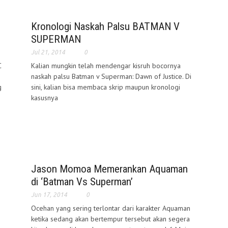
Kronologi Naskah Palsu BATMAN V
SUPERMAN
Jul 21, 2014
0
C
Kalian mungkin telah mendengar kisruh bocornya
naskah palsu Batman v Superman: Dawn of Justice. Di
g
sini, kalian bisa membaca skrip maupun kronologi
kasusnya
Jason Momoa Memerankan Aquaman
di ‘Batman Vs Superman’
Jun 17, 2014
0
Ocehan yang sering terlontar dari karakter Aquaman
ketika sedang akan bertempur tersebut akan segera