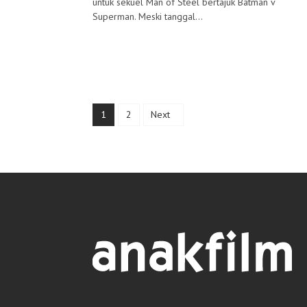
untuk sekuel Man of Steel bertajuk Batman v
Superman. Meski tanggal...
1
2
Next