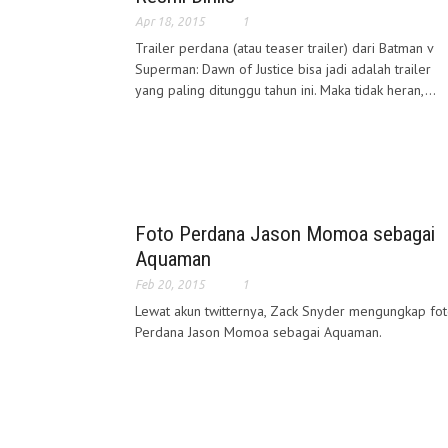
Apr 18, 2015
1
Trailer perdana (atau teaser trailer) dari Batman v
Superman: Dawn of Justice bisa jadi adalah trailer
yang paling ditunggu tahun ini. Maka tidak heran,...
Foto Perdana Jason Momoa sebagai
Aquaman
Feb 20, 2015
1
Lewat akun twitternya, Zack Snyder mengungkap fo
Perdana Jason Momoa sebagai Aquaman.