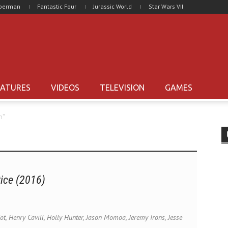
uperman
Fantastic Four
Jurassic World
Star Wars VII
EATURES
VIDEOS
TELEVISION
GAMES
n"
ice (2016)
, Henry Cavill, Holly Hunter, Jason Momoa, Jeremy Irons, Jesse