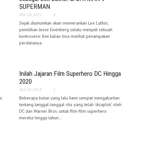
SUPERMAN
Mar 26, 2015
2
Sejak diumumkan akan memerankan Lex Luthor,
pemilihan Jesse Eisenberg selalu menjadi sebuah
kontroversi. Kini kalian bisa melihat penampakan
perdananya.
Inilah Jajaran Film Superhero DC Hingga
2020
Oct 16, 2014
3
to
Beberapa bulan yang lalu kami sempat mengabarkan
tentang tanggal-tanggal rilis yang telah 'dicaplok' oleh
DC dan Warner Bros. untuk film-film superhero
mereka hingga tahun...