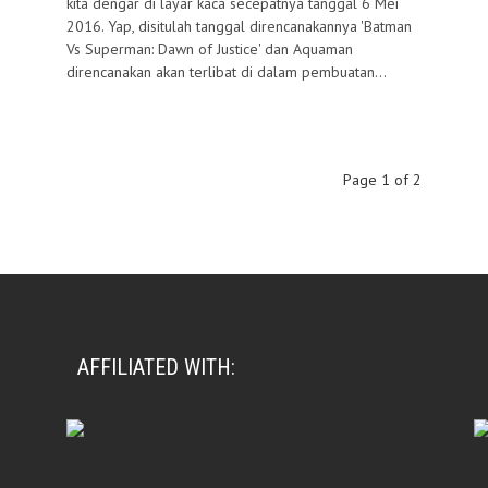
kita dengar di layar kaca secepatnya tanggal 6 Mei
2016. Yap, disitulah tanggal direncanakannya 'Batman
Vs Superman: Dawn of Justice' dan Aquaman
direncanakan akan terlibat di dalam pembuatan...
Page 1 of 2
AFFILIATED WITH: