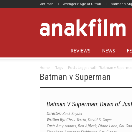
Ant-Man
Avengers: Age of Ultron
Batman v S
REVIEWS
NEWS
F
Home
Tags
Posts tagged with "Batman v Superma
Batman v Superman
Batman V Superman: Dawn of Just
Director:
Zack Snyder
Written By:
Chris Terrio, David S. Goyer
Cast:
Amy Adams, Ben Affleck, Diane Lane, Gal Gadot