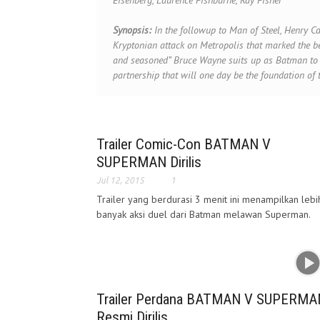
Eisenberg, Laurence Fishburne, Ray Fisher
Synopsis:
In the followup to Man of Steel, Henry Cav
Kryptonian attack on Metropolis that marked the be
and seasoned” Bruce Wayne suits up as Batman to 
partnership that will one day be the foundation of 
Trailer Comic-Con BATMAN V
SUPERMAN Dirilis
Jul 12, 2015
1
Trailer yang berdurasi 3 menit ini menampilkan lebi
banyak aksi duel dari Batman melawan Superman.
Trailer Perdana BATMAN V SUPERMA
Resmi Dirilis