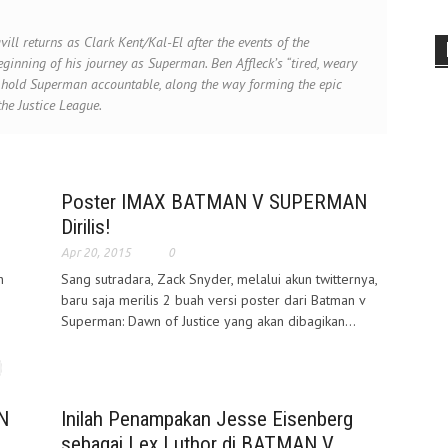
ill returns as Clark Kent/Kal-El after the events of the
ginning of his journey as Superman. Ben Affleck’s “tired, weary
hold Superman accountable, along the way forming the epic
the Justice League.
Poster IMAX BATMAN V SUPERMAN
Dirilis!
Apr 20, 2015
0
h
Sang sutradara, Zack Snyder, melalui akun twitternya,
baru saja merilis 2 buah versi poster dari Batman v
Superman: Dawn of Justice yang akan dibagikan...
N
Inilah Penampakan Jesse Eisenberg
sebagai Lex Luthor di BATMAN V