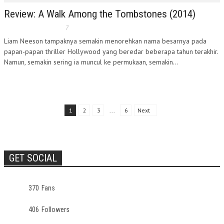
Review: A Walk Among the Tombstones (2014)
7
Liam Neeson tampaknya semakin menorehkan nama besarnya pada
papan-papan thriller Hollywood yang beredar beberapa tahun terakhir.
Namun, semakin sering ia muncul ke permukaan, semakin...
1
2
3
...
6
Next
GET SOCIAL
370
Fans
406
Followers