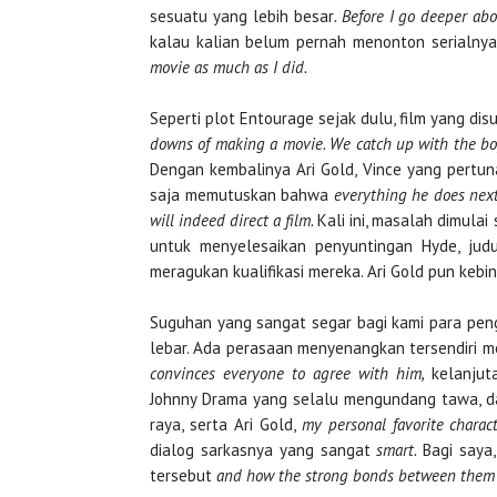
sesuatu yang lebih besar
. Before I go deeper abo
kalau kalian belum pernah menonton serialnya
movie as much as I did.
Seperti plot Entourage sejak dulu, film yang dis
downs
of making a movie. We catch up with the b
Dengan kembalinya Ari Gold, Vince yang pertu
saja memutuskan bahwa
everything he does next
will indeed direct a film.
Kali ini, masalah dimula
untuk menyelesaikan penyuntingan Hyde, judul
meragukan kualifikasi mereka. Ari Gold pun kebi
Suguhan yang sangat segar bagi kami para pen
lebar. Ada perasaan menyenangkan tersendiri m
convinces everyone to agree with him,
kelanju
Johnny Drama yang selalu mengundang tawa, da
raya, serta Ari Gold,
my personal favorite charac
dialog sarkasnya yang sangat
smart.
Bagi saya
tersebut
and how the strong bonds between them