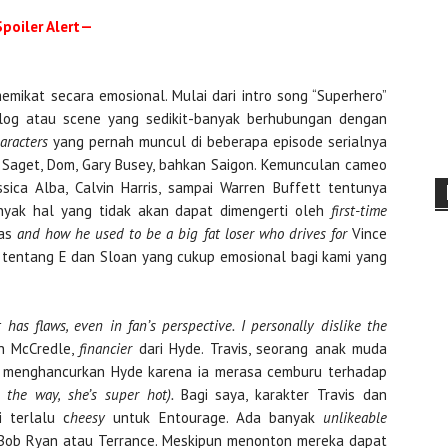
poiler Alert—
mikat secara emosional. Mulai dari intro song “Superhero”
dialog atau scene yang sedikit-banyak berhubungan dengan
aracters
yang pernah muncul di beberapa episode serialnya
b Saget, Dom, Gary Busey, bahkan Saigon. Kemunculan cameo
sica Alba, Calvin Harris, sampai Warren Buffett tentunya
nyak hal yang tidak akan dapat dimengerti oleh
first-time
was
and how he used to be a big fat loser who drives for
Vince
a tentang E dan Sloan yang cukup emosional bagi kami yang
 has flaws, even in fan’s perspective.
I personally dislike the
en McCredle,
financier
dari Hyde. Travis, seorang anak muda
 menghancurkan Hyde karena ia merasa cemburu terhadap
y the way, she’s super hot).
Bagi saya, karakter Travis dan
 terlalu c
heesy
untuk Entourage. Ada banyak
unlikeable
 Bob Ryan atau Terrance. Meskipun menonton mereka dapat