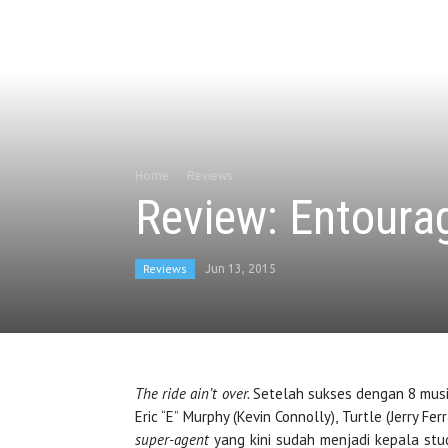
Home
Reviews
Review: Entoura
Reviews
Jun 13, 2015
The ride ain’t over.
Setelah sukses dengan 8 musim
Eric “E” Murphy (Kevin Connolly), Turtle (Jerry Fe
super-agent
yang kini sudah menjadi kepala stud