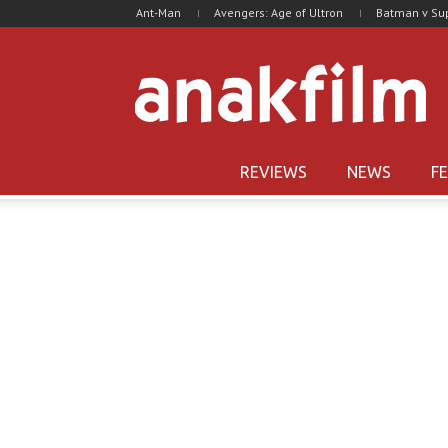
Ant-Man
Avengers: Age of Ultron
Batman v S
REVIEWS
NEWS
F