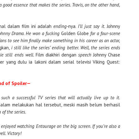
a good essence that makes the series.
Travis, on the other hand,
nal dalam film ini adalah
ending-
nya.
I’ll just say it.
Johnny
 Johnny Drama. He won a fucking
Golden Globe
for a four-scene
 fans to see him finally make something in his career as an actor,
gkan,
i still like the series’ ending better. Well, the series ends
ie still ends well.
Film diakhiri dengan
speech
Johnny Chase
ter yang dulu ia lakoni dalam serial televisi Viking Quest:
d of Spoiler—
uch a successful TV series that will actually live up to it.
dalam melakukan hal tersebut, meski masih belum berhasil
 of the series.
I enjoyed watching Entourage on the big screen. If you’re also a
ll. Victory!