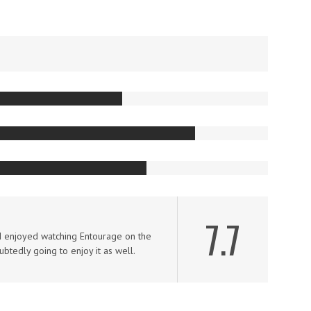
7.7
t I enjoyed watching Entourage on the
ubtedly going to enjoy it as well.