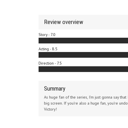
Review overview
Story - 7.0
Acting - 8.5
Direction - 7.5
Summary
As huge fan of the series, I'm just gonna say tha
big screen. If you're also a huge fan, you're undo
Victory!