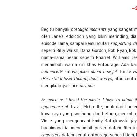
—S
Begitu banyak
nostalgic moments
yang sangat me
oleh Jane’s Addiction yang bikin merinding, 
episode lama, sampai kemunculan
supporting ch
seperti Billy Walsh, Dana Gordon, Bob Ryan, Bo
nama-nama besar seperti Pharrel Williams, Jes
menambah warna ciri khas Entourage. Ada ba
audience.
Misalnya,
jokes
about how fat
Turtle 
(
He’s still a loser though, dont worry!),
atau cerit
mengikutinya since
day one.
As much as i loved the movie, I have to admit it
appearance of
Travis McCredle, anak dari Lars
kaya raya yang sombong dan belagu, mencoba
Vince yang mengencani Emily Ratajkowski
(b
bagaimana ia mengambil peran dalam film ini
characters
dalam serial entourage seperti Dom,