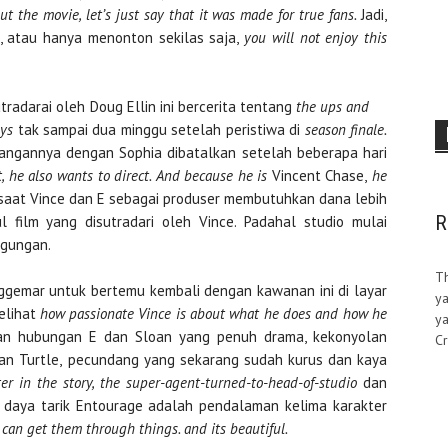
ut the movie, let’s just say that it was made for true fans.
Jadi,
, atau hanya menonton sekilas saja,
you will not enjoy this
utradarai oleh Doug Ellin ini bercerita tentang
the ups and
oys
tak sampai dua minggu setelah peristiwa di
season finale.
nangannya dengan Sophia dibatalkan setelah beberapa hari
, he also wants to direct. And because he is
Vincent Chase,
he
i saat Vince dan E sebagai produser membutuhkan dana lebih
R
 film yang disutradari oleh Vince. Padahal studio mulai
ngungan.
T
ggemar untuk bertemu kembali dengan kawanan ini di layar
ya
elihat
how passionate Vince is about what he does and how he
ya
tan hubungan E dan Sloan yang penuh drama, kekonyolan
Cr
n Turtle,
pecundang yang sekarang sudah kurus dan kaya
ter in the story, the
super-agent-turned-to-head-of-studio
dan
, daya tarik Entourage adalah pendalaman kelima karakter
can get them through things. and its beautiful.