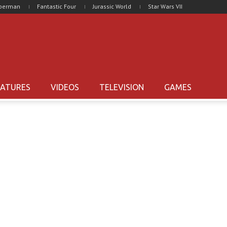
uperman
Fantastic Four
Jurassic World
Star Wars VII
EATURES
VIDEOS
TELEVISION
GAMES