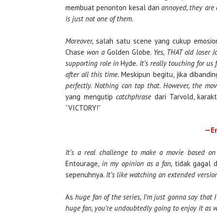
membuat penonton kesal dan
annoyed, they are 
is just not one of them.
Moreover,
salah satu scene yang cukup emosio
Chase
won a
Golden Globe
. Yes, THAT old loser
supporting role in
Hyde
.
It’s really touching for us
after all this time.
Meskipun begitu, jika dibandin
perfectly. Nothing can top that. However, the mov
yang mengutip
catchphrase
dari Tarvold, karak
“VICTORY!”
—En
It’s a real challenge to make a movie based on s
Entourage,
in my opinion as a fan,
tidak gagal 
sepenuhnya.
It’s like watching an extended version
As
huge fan of the series, I’m just gonna say that 
huge fan, you’re undoubtedly going to enjoy it as we