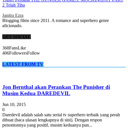
2 Telah Tiba
Janitra Ezra
Blogging films since 2011. A romance and superhero genre
aficionado.
GET SOCIAL
368
Fans
Like
406
Followers
Follow
LATEST FROM TV
Jon Bernthal akan Perankan The Punisher di
Musim Kedua DAREDEVIL
Jun 10, 2015
0
Daredevil adalah salah satu serial tv superhero terbaik yang perah
dibuat (baca ulasan lengkapnya di sini). Dengan respon
penontonnya yang positif, musim keduanya pun...