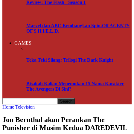
Review: The Flash - Season 1
Marvel dan ABC Kembangkan Spin-Off AGENTS
OF S.H.I.E.L.D.
GAMES
Teka Teki Silang: Trilogi The Dark Knight
Bisakah Kalian Menemukan 15 Nama Karakter
The Avengers Di Sini?
Home
Television
Jon Bernthal akan Perankan The
Punisher di Musim Kedua DAREDEVIL