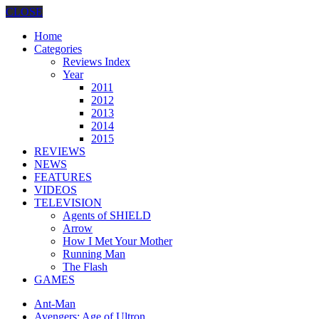
CLOSE
Home
Categories
Reviews Index
Year
2011
2012
2013
2014
2015
REVIEWS
NEWS
FEATURES
VIDEOS
TELEVISION
Agents of SHIELD
Arrow
How I Met Your Mother
Running Man
The Flash
GAMES
Ant-Man
Avengers: Age of Ultron