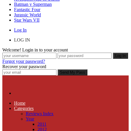
Batman v Superman
Fantastic Four
Jurassic World
Star Wars VII
Log In
LOG IN
Welcome! Login in to your account
Forgot your password?
Recover your password
Home
Categories
Reviews Index
Year
2011
2012