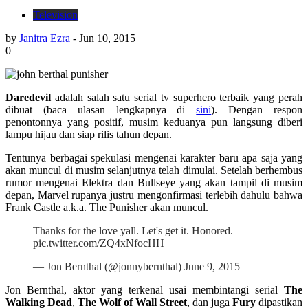
Television
by
Janitra Ezra
-
Jun 10, 2015
0
Daredevil
adalah salah satu serial tv superhero terbaik yang perah
dibuat (baca ulasan lengkapnya di
sini
). Dengan respon
penontonnya yang positif, musim keduanya pun langsung diberi
lampu hijau dan siap rilis tahun depan.
Tentunya berbagai spekulasi mengenai karakter baru apa saja yang
akan muncul di musim selanjutnya telah dimulai. Setelah berhembus
rumor mengenai Elektra dan Bullseye yang akan tampil di musim
depan, Marvel rupanya justru mengonfirmasi terlebih dahulu bahwa
Frank Castle a.k.a. The Punisher akan muncul.
Thanks for the love yall. Let's get it. Honored.
pic.twitter.com/ZQ4xNfocHH
— Jon Bernthal (@jonnybernthal) June 9, 2015
Jon Bernthal, aktor yang terkenal usai membintangi serial
The
Walking Dead
,
The Wolf of Wall Street
, dan juga
Fury
dipastikan