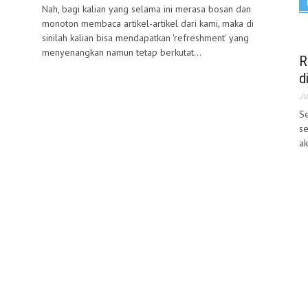
Nah, bagi kalian yang selama ini merasa bosan dan
monoton membaca artikel-artikel dari kami, maka di
sinilah kalian bisa mendapatkan 'refreshment' yang
menyenangkan namun tetap berkutat...
R
d
Ju
S
se
ak