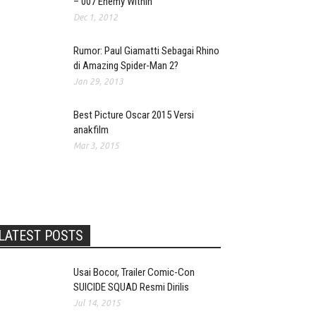
– 007 Enemy Within
Dec 1, 2012
Rumor: Paul Giamatti Sebagai Rhino
di Amazing Spider-Man 2?
Jan 29, 2013
Best Picture Oscar 2015 Versi
anakfilm
Mar 3, 2015
LATEST POSTS
Usai Bocor, Trailer Comic-Con
SUICIDE SQUAD Resmi Dirilis
Jul 14, 2015