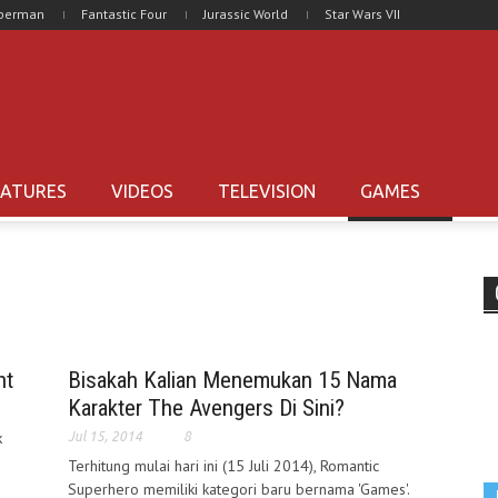
uperman
Fantastic Four
Jurassic World
Star Wars VII
EATURES
VIDEOS
TELEVISION
GAMES
ht
Bisakah Kalian Menemukan 15 Nama
Karakter The Avengers Di Sini?
k
Jul 15, 2014
8
g
Terhitung mulai hari ini (15 Juli 2014), Romantic
Superhero memiliki kategori baru bernama 'Games'.