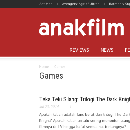
Ant-Man
Avengers: Age of Ultron
Batman v S
REVIEWS
NEWS
F
Home
Games
Games
Teka Teki Silang: Trilogi The Dark Knig
Jul 23, 2014
1
Apakah kalian adalah fans berat dari trilogi The Dar
Knight? Apakah kalian terlalu sering menonton ulan
filmnya di TV hingga hafal semua hal tentangnya?