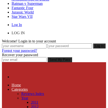
Batman v Superman
Fantastic Four
Jurassic World
Star Wars VII
Log In
LOG IN
Welcome! Login in to your account
Forgot your password?
Recover your password
Home
Categories
Reviews Index
Year
2011
2012