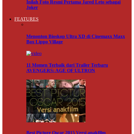
Inilah Foto Resmi Pertama Jared Leto sebagai
Joker
FEATURES
Menonton Bioskop Ultra XD di Cinemaxx Maxx
Box Lippo Village
11 Momen Terbaik dari Trailer Terbaru
AVENGERS: AGE OF ULTRON
Best Picture Oscar 2015 Versi anakfilm