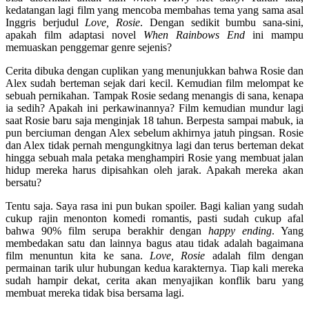
kedatangan lagi film yang mencoba membahas tema yang sama asal
Inggris berjudul
Love, Rosie
. Dengan sedikit bumbu sana-sini,
apakah film adaptasi novel
When Rainbows End
ini mampu
memuaskan penggemar genre sejenis?
Cerita dibuka dengan cuplikan yang menunjukkan bahwa Rosie dan
Alex sudah berteman sejak dari kecil. Kemudian film melompat ke
sebuah pernikahan. Tampak Rosie sedang menangis di sana, kenapa
ia sedih? Apakah ini perkawinannya? Film kemudian mundur lagi
saat Rosie baru saja menginjak 18 tahun. Berpesta sampai mabuk, ia
pun berciuman dengan Alex sebelum akhirnya jatuh pingsan. Rosie
dan Alex tidak pernah mengungkitnya lagi dan terus berteman dekat
hingga sebuah mala petaka menghampiri Rosie yang membuat jalan
hidup mereka harus dipisahkan oleh jarak. Apakah mereka akan
bersatu?
Tentu saja. Saya rasa ini pun bukan spoiler. Bagi kalian yang sudah
cukup rajin menonton komedi romantis, pasti sudah cukup afal
bahwa 90% film serupa berakhir dengan
happy ending
. Yang
membedakan satu dan lainnya bagus atau tidak adalah bagaimana
film menuntun kita ke sana.
Love, Rosie
adalah film dengan
permainan tarik ulur hubungan kedua karakternya. Tiap kali mereka
sudah hampir dekat, cerita akan menyajikan konflik baru yang
membuat mereka tidak bisa bersama lagi.