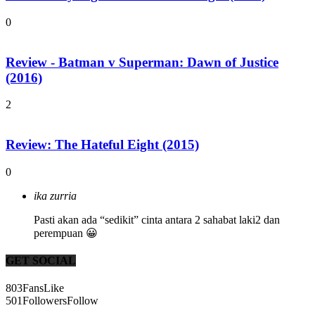
0
Review - Batman v Superman: Dawn of Justice
(2016)
2
Review: The Hateful Eight (2015)
0
ika zurria
Pasti akan ada “sedikit” cinta antara 2 sahabat laki2 dan
perempuan 😀
GET SOCIAL
803
Fans
Like
501
Followers
Follow