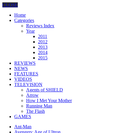
CLOSE
Home
Categories
Reviews Index
Year
2011
2012
2013
2014
2015
REVIEWS
NEWS
FEATURES
VIDEOS
TELEVISION
Agents of SHIELD
Arrow
How I Met Your Mother
Running Man
The Flash
GAMES
Ant-Man
Avengers: Age of Ultron