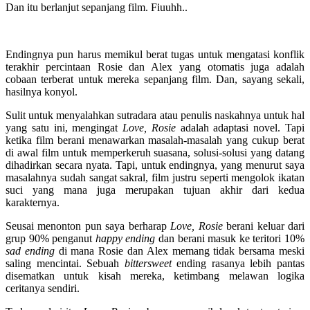
Dan itu berlanjut sepanjang film. Fiuuhh..
Endingnya pun harus memikul berat tugas untuk mengatasi konflik
terakhir percintaan Rosie dan Alex yang otomatis juga adalah
cobaan terberat untuk mereka sepanjang film. Dan, sayang sekali,
hasilnya konyol.
Sulit untuk menyalahkan sutradara atau penulis naskahnya untuk hal
yang satu ini, mengingat
Love, Rosie
adalah adaptasi novel. Tapi
ketika film berani menawarkan masalah-masalah yang cukup berat
di awal film untuk memperkeruh suasana, solusi-solusi yang datang
dihadirkan secara nyata. Tapi, untuk endingnya, yang menurut saya
masalahnya sudah sangat sakral, film justru seperti mengolok ikatan
suci yang mana juga merupakan tujuan akhir dari kedua
karakternya.
Seusai menonton pun saya berharap
Love, Rosie
berani keluar dari
grup 90% penganut
happy ending
dan berani masuk ke teritori 10%
sad ending
di mana Rosie dan Alex memang tidak bersama meski
saling mencintai. Sebuah
bittersweet
ending rasanya lebih pantas
disematkan untuk kisah mereka, ketimbang melawan logika
ceritanya sendiri.