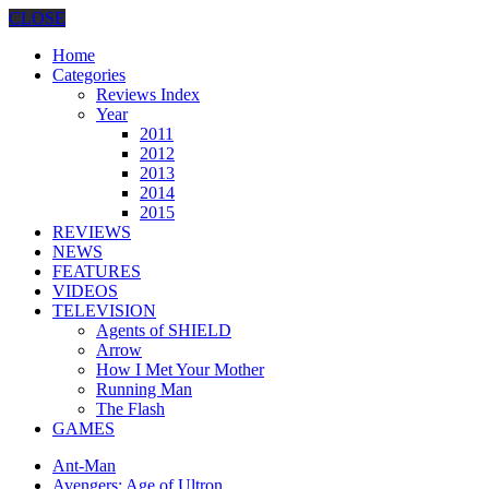
CLOSE
Home
Categories
Reviews Index
Year
2011
2012
2013
2014
2015
REVIEWS
NEWS
FEATURES
VIDEOS
TELEVISION
Agents of SHIELD
Arrow
How I Met Your Mother
Running Man
The Flash
GAMES
Ant-Man
Avengers: Age of Ultron