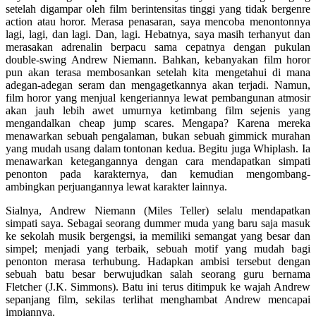
setelah digampar oleh film berintensitas tinggi yang tidak bergenre
action atau horor. Merasa penasaran, saya mencoba menontonnya
lagi, lagi, dan lagi. Dan, lagi. Hebatnya, saya masih terhanyut dan
merasakan adrenalin berpacu sama cepatnya dengan pukulan
double-swing Andrew Niemann. Bahkan, kebanyakan film horor
pun akan terasa membosankan setelah kita mengetahui di mana
adegan-adegan seram dan mengagetkannya akan terjadi. Namun,
film horor yang menjual kengeriannya lewat pembangunan atmosir
akan jauh lebih awet umurnya ketimbang film sejenis yang
mengandalkan cheap jump scares. Mengapa? Karena mereka
menawarkan sebuah pengalaman, bukan sebuah gimmick murahan
yang mudah usang dalam tontonan kedua. Begitu juga Whiplash. Ia
menawarkan ketegangannya dengan cara mendapatkan simpati
penonton pada karakternya, dan kemudian mengombang-
ambingkan perjuangannya lewat karakter lainnya.
Sialnya, Andrew Niemann (Miles Teller) selalu mendapatkan
simpati saya. Sebagai seorang dummer muda yang baru saja masuk
ke sekolah musik bergengsi, ia memiliki semangat yang besar dan
simpel; menjadi yang terbaik, sebuah motif yang mudah bagi
penonton merasa terhubung. Hadapkan ambisi tersebut dengan
sebuah batu besar berwujudkan salah seorang guru bernama
Fletcher (J.K. Simmons). Batu ini terus ditimpuk ke wajah Andrew
sepanjang film, sekilas terlihat menghambat Andrew mencapai
impiannya.