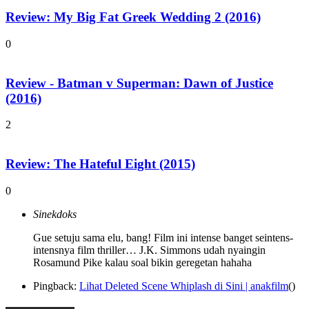
Review: My Big Fat Greek Wedding 2 (2016)
0
Review - Batman v Superman: Dawn of Justice
(2016)
2
Review: The Hateful Eight (2015)
0
Sinekdoks
Gue setuju sama elu, bang! Film ini intense banget seintens-
intensnya film thriller… J.K. Simmons udah nyaingin
Rosamund Pike kalau soal bikin geregetan hahaha
Pingback:
Lihat Deleted Scene Whiplash di Sini | anakfilm
()