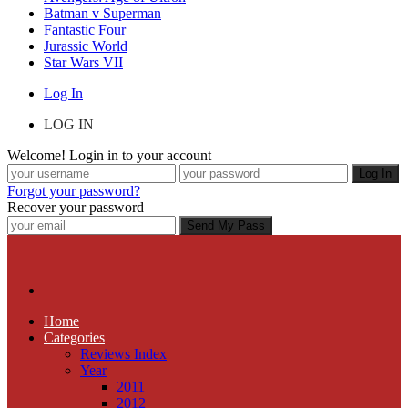
Batman v Superman
Fantastic Four
Jurassic World
Star Wars VII
Log In
LOG IN
Welcome! Login in to your account
Forgot your password?
Recover your password
Home
Categories
Reviews Index
Year
2011
2012