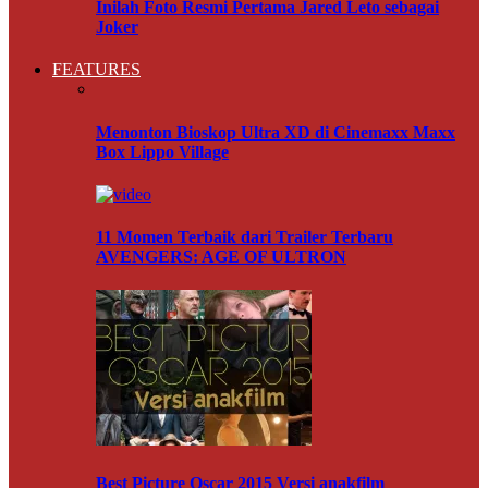
Inilah Foto Resmi Pertama Jared Leto sebagai
Joker
FEATURES
Menonton Bioskop Ultra XD di Cinemaxx Maxx
Box Lippo Village
11 Momen Terbaik dari Trailer Terbaru
AVENGERS: AGE OF ULTRON
Best Picture Oscar 2015 Versi anakfilm