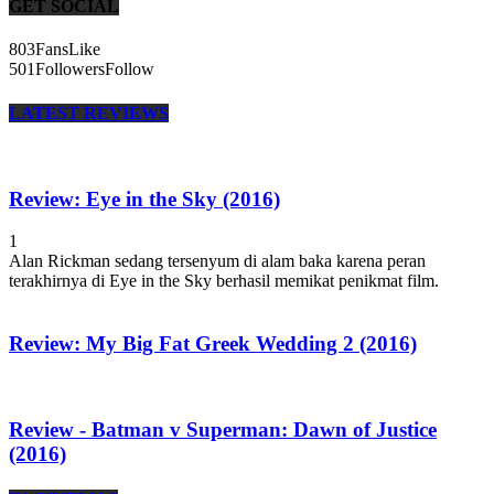
GET SOCIAL
803
Fans
Like
501
Followers
Follow
LATEST REVIEWS
Review: Eye in the Sky (2016)
1
Alan Rickman sedang tersenyum di alam baka karena peran
terakhirnya di Eye in the Sky berhasil memikat penikmat film.
Review: My Big Fat Greek Wedding 2 (2016)
Review - Batman v Superman: Dawn of Justice
(2016)