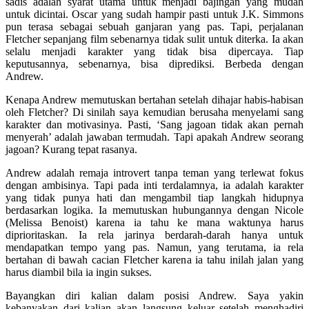
sadis adalah syarat utama untuk menjadi bajingan yang mudah
untuk dicintai. Oscar yang sudah hampir pasti untuk J.K. Simmons
pun terasa sebagai sebuah ganjaran yang pas. Tapi, perjalanan
Fletcher sepanjang film sebenarnya tidak sulit untuk diterka. Ia akan
selalu menjadi karakter yang tidak bisa dipercaya. Tiap
keputusannya, sebenarnya, bisa diprediksi. Berbeda dengan
Andrew.
Kenapa Andrew memutuskan bertahan setelah dihajar habis-habisan
oleh Fletcher? Di sinilah saya kemudian berusaha menyelami sang
karakter dan motivasinya. Pasti, ‘Sang jagoan tidak akan pernah
menyerah’ adalah jawaban termudah. Tapi apakah Andrew seorang
jagoan? Kurang tepat rasanya.
Andrew adalah remaja introvert tanpa teman yang terlewat fokus
dengan ambisinya. Tapi pada inti terdalamnya, ia adalah karakter
yang tidak punya hati dan mengambil tiap langkah hidupnya
berdasarkan logika. Ia memutuskan hubungannya dengan Nicole
(Melissa Benoist) karena ia tahu ke mana waktunya harus
diprioritaskan. Ia rela jarinya berdarah-darah hanya untuk
mendapatkan tempo yang pas. Namun, yang terutama, ia rela
bertahan di bawah cacian Fletcher karena ia tahu inilah jalan yang
harus diambil bila ia ingin sukses.
Bayangkan diri kalian dalam posisi Andrew. Saya yakin
kebanyakan dari kalian akan langsung keluar setelah menghadiri