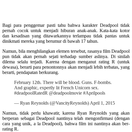
Bagi para penggemar pasti tahu bahwa karakter Deadpool tidak
pernah cocok untuk menjadi hiburan anak-anak. Kata-kata kotor
dan kesadisan yang ditawarkannya terlampau tidak pantas untuk
dinikmati mereka yang berumur di bawah 17 tahun.
Namun, bila menghilangkan elemen tersebut, rasanya film Deadpool
pun tidak akan pernah sejati terhadap sumber aslinya. Di sinilah
dilema selalu terjadi. Karena dengan menganut rating R (untuk
dewasa), berarti para penontonnya akan menjadi lebih terbatas, yang
berarti, pendapatan berkurang.
February 12th. There will be blood. Guns. F-bombs.
And graphic, expertly lit French Unicorn sex.
#deadpoolRatedR @deadpoolmovie #Aprilpools
— Ryan Reynolds (@VancityReynolds) April 1, 2015
Namun, tidak perlu khawatir, karena Ryan Reynolds yang akan
berperan sebagai Deadpool nantinya telah mengonfirmasi (dengan
cara yang unik, a la Deadpool), bahwa film ini nantinya akan ber-
rating R.