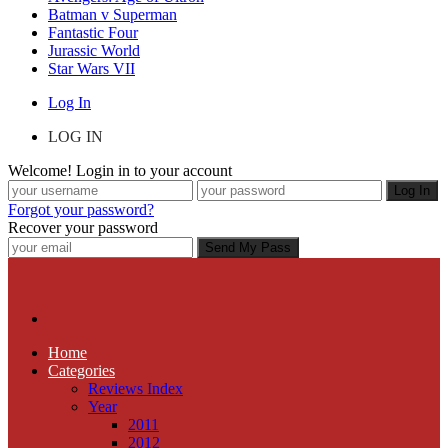
Batman v Superman
Fantastic Four
Jurassic World
Star Wars VII
Log In
LOG IN
Welcome! Login in to your account
Forgot your password?
Recover your password
Home
Categories
Reviews Index
Year
2011
2012