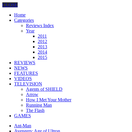
CLOSE
Home
Categories
Reviews Index
Year
2011
2012
2013
2014
2015
REVIEWS
NEWS
FEATURES
VIDEOS
TELEVISION
Agents of SHIELD
Arrow
How I Met Your Mother
Running Man
The Flash
GAMES
Ant-Man
Avengers: Age of Ultron