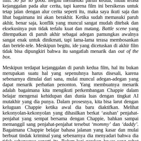
film.
So far so good
. Begitu memasuki paruh kedua, mulai terasa
kejanggalan pada alur cerita, tapi karena film ini bersikeras untuk
tetap jalan dengan alur cerita seperti itu, maka saya ikuti saja dan
lihat bagaimana ini akan berakhir. Ketika sudah memasuki paruh
akhir, benar saja, konflik yang muncul sangat mudah ditebak dan
eksekusinya pun tidak terlalu kuat dan matang.
Battle scene
yang
ditempatkan di paruh akhir sebagai adegan pamungkas awalnya
sangat enak untuk dinikmati, tapi lama-lama terasa membosankan
dan bertele-tele. Meskipun begitu, ide yang dicetuskan di akhir film
tidak bisa dipungkiri bahwa itu sangatlah menarik dan
out of the
box.
Meskipun terdapat kejanggalan di paruh kedua film, hal itu bukan
merupakan suatu hal yang sepenuhnya harus disesali, karena
sebenarnya dimulai dari sana, mulai muncul adegan-adegan yang
dapat menarik perhatian penonton. Yang membuatnya menarik
adalah bagaimana kita mengikuti perkembangan Chappie dalam
belajar mengenai kehidupan dan dunia luas dengan tingkat AI
mutakhir yang dia punya. Dalam prosesnya, kita bisa larut dengan
keluguan Chappie ketika awal dia baru diaktifkan. Melihat
kekonyolan-kekonyolan yang dihasilkan berkat ‘asuhan’ penjahat-
penjahat yang sempat bersama dengan Chappie, bahkan sampai
memanggil sang penjahat-penjahat tersebut
‘mommy’
dan
‘daddy’
.
Bagaimana Chappie belajar bahasa jalanan yang kasar dan mulai
berbuat tindak kriminal yang sebenarnya dia menyadari bahwa dia