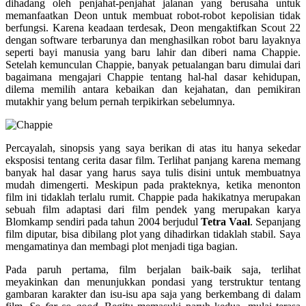
dihadang oleh penjahat-penjahat jalanan yang berusaha untuk
memanfaatkan Deon untuk membuat robot-robot kepolisian tidak
berfungsi. Karena keadaan terdesak, Deon mengaktifkan Scout 22
dengan software terbarunya dan menghasilkan robot baru layaknya
seperti bayi manusia yang baru lahir dan diberi nama Chappie.
Setelah kemunculan Chappie, banyak petualangan baru dimulai dari
bagaimana mengajari Chappie tentang hal-hal dasar kehidupan,
dilema memilih antara kebaikan dan kejahatan, dan pemikiran
mutakhir yang belum pernah terpikirkan sebelumnya.
Percayalah, sinopsis yang saya berikan di atas itu hanya sekedar
eksposisi tentang cerita dasar film. Terlihat panjang karena memang
banyak hal dasar yang harus saya tulis disini untuk membuatnya
mudah dimengerti. Meskipun pada prakteknya, ketika menonton
film ini tidaklah terlalu rumit. Chappie pada hakikatnya merupakan
sebuah film adaptasi dari film pendek yang merupakan karya
Blomkamp sendiri pada tahun 2004 berjudul
Tetra Vaal
. Sepanjang
film diputar, bisa dibilang plot yang dihadirkan tidaklah stabil. Saya
mengamatinya dan membagi plot menjadi tiga bagian.
Pada paruh pertama, film berjalan baik-baik saja, terlihat
meyakinkan dan menunjukkan pondasi yang terstruktur tentang
gambaran karakter dan isu-isu apa saja yang berkembang di dalam