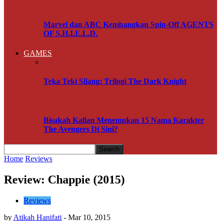
Marvel dan ABC Kembangkan Spin-Off AGENTS
OF S.H.I.E.L.D.
GAMES
Teka Teki Silang: Trilogi The Dark Knight
Bisakah Kalian Menemukan 15 Nama Karakter
The Avengers Di Sini?
Home
Reviews
Review: Chappie (2015)
Reviews
by
Atikah Hanifati
-
Mar 10, 2015