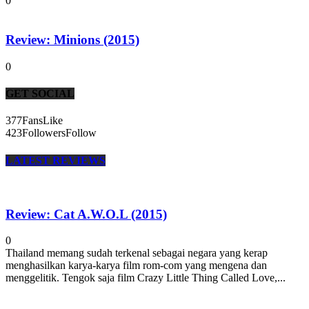
0
Review: Minions (2015)
0
GET SOCIAL
377
Fans
Like
423
Followers
Follow
LATEST REVIEWS
Review: Cat A.W.O.L (2015)
0
Thailand memang sudah terkenal sebagai negara yang kerap
menghasilkan karya-karya film rom-com yang mengena dan
menggelitik. Tengok saja film Crazy Little Thing Called Love,...