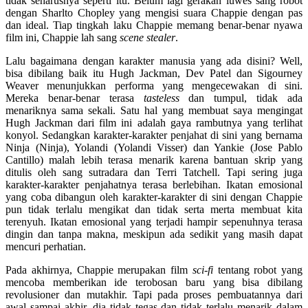
tidak seharusnya seperti itu. Belum lagi gerakan luwes sang robot
dengan Sharlto Chopley yang mengisi suara Chappie dengan pas
dan ideal. Tiap tingkah laku Chappie memang benar-benar nyawa
film ini, Chappie lah sang
scene stealer
.
Lalu bagaimana dengan karakter manusia yang ada disini? Well,
bisa dibilang baik itu Hugh Jackman, Dev Patel dan Sigourney
Weaver menunjukkan performa yang mengecewakan di sini.
Mereka benar-benar terasa
tasteless
dan tumpul, tidak ada
menariknya sama sekali. Satu hal yang membuat saya mengingat
Hugh Jackman dari film ini adalah gaya rambutnya yang terlihat
konyol. Sedangkan karakter-karakter penjahat di sini yang bernama
Ninja (Ninja), Yolandi (Yolandi Visser) dan Yankie (Jose Pablo
Cantillo) malah lebih terasa menarik karena bantuan skrip yang
ditulis oleh sang sutradara dan Terri Tatchell. Tapi sering juga
karakter-karakter penjahatnya terasa berlebihan. Ikatan emosional
yang coba dibangun oleh karakter-karakter di sini dengan Chappie
pun tidak terlalu mengikat dan tidak serta merta membuat kita
terenyuh. Ikatan emosional yang terjadi hampir sepenuhnya terasa
dingin dan tanpa makna, meskipun ada sedikit yang masih dapat
mencuri perhatian.
Pada akhirnya, Chappie merupakan film
sci-fi
tentang robot yang
mencoba memberikan ide terobosan baru yang bisa dibilang
revolusioner dan mutakhir. Tapi pada proses pembuatannya dari
awal sampai akhir, dia tidak tegas dan tidak terlalu menarik dalam