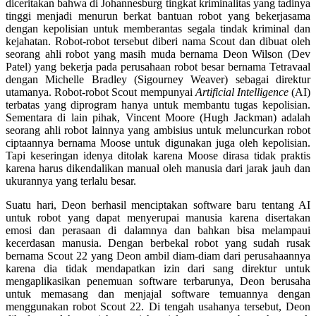
diceritakan bahwa di Johannesburg tingkat kriminalitas yang tadinya
tinggi menjadi menurun berkat bantuan robot yang bekerjasama
dengan kepolisian untuk memberantas segala tindak kriminal dan
kejahatan. Robot-robot tersebut diberi nama Scout dan dibuat oleh
seorang ahli robot yang masih muda bernama Deon Wilson (Dev
Patel) yang bekerja pada perusahaan robot besar bernama Tetravaal
dengan Michelle Bradley (Sigourney Weaver) sebagai direktur
utamanya. Robot-robot Scout mempunyai
Artificial Intelligence
(AI)
terbatas yang diprogram hanya untuk membantu tugas kepolisian.
Sementara di lain pihak, Vincent Moore (Hugh Jackman) adalah
seorang ahli robot lainnya yang ambisius untuk meluncurkan robot
ciptaannya bernama Moose untuk digunakan juga oleh kepolisian.
Tapi keseringan idenya ditolak karena Moose dirasa tidak praktis
karena harus dikendalikan manual oleh manusia dari jarak jauh dan
ukurannya yang terlalu besar.
Suatu hari, Deon berhasil menciptakan software baru tentang AI
untuk robot yang dapat menyerupai manusia karena disertakan
emosi dan perasaan di dalamnya dan bahkan bisa melampaui
kecerdasan manusia. Dengan berbekal robot yang sudah rusak
bernama Scout 22 yang Deon ambil diam-diam dari perusahaannya
karena dia tidak mendapatkan izin dari sang direktur untuk
mengaplikasikan penemuan software terbarunya, Deon berusaha
untuk memasang dan menjajal software temuannya dengan
menggunakan robot Scout 22. Di tengah usahanya tersebut, Deon