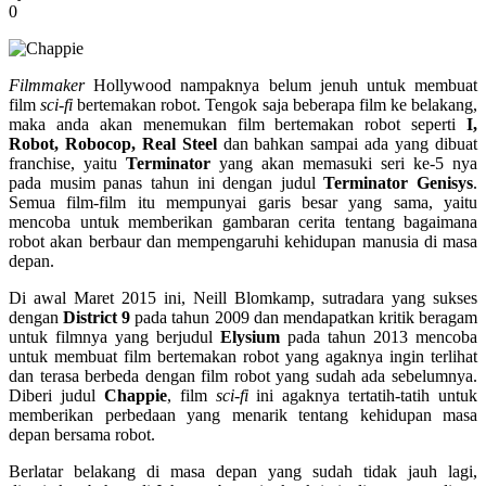
0
Filmmaker
Hollywood nampaknya belum jenuh untuk membuat
film
sci-fi
bertemakan robot. Tengok saja beberapa film ke belakang,
maka anda akan menemukan film bertemakan robot seperti
I,
Robot, Robocop, Real Steel
dan bahkan sampai ada yang dibuat
franchise, yaitu
Terminator
yang akan memasuki seri ke-5 nya
pada musim panas tahun ini dengan judul
Terminator Genisys
.
Semua film-film itu mempunyai garis besar yang sama, yaitu
mencoba untuk memberikan gambaran cerita tentang bagaimana
robot akan berbaur dan mempengaruhi kehidupan manusia di masa
depan.
Di awal Maret 2015 ini, Neill Blomkamp, sutradara yang sukses
dengan
District 9
pada tahun 2009 dan mendapatkan kritik beragam
untuk filmnya yang berjudul
Elysium
pada tahun 2013 mencoba
untuk membuat film bertemakan robot yang agaknya ingin terlihat
dan terasa berbeda dengan film robot yang sudah ada sebelumnya.
Diberi judul
Chappie
, film
sci-fi
ini agaknya tertatih-tatih untuk
memberikan perbedaan yang menarik tentang kehidupan masa
depan bersama robot.
Berlatar belakang di masa depan yang sudah tidak jauh lagi,