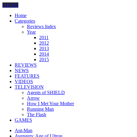
CLOSE
Home
Categories
Reviews Index
Year
2011
2012
2013
2014
2015
REVIEWS
NEWS
FEATURES
VIDEOS
TELEVISION
Agents of SHIELD
Arrow
How I Met Your Mother
Running Man
The Flash
GAMES
Ant-Man
Avengers: Age of Ultron