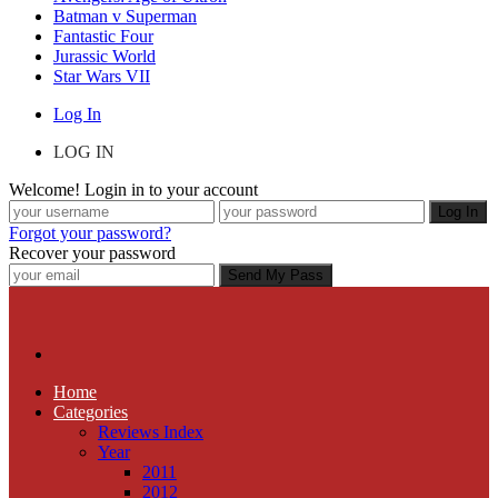
Batman v Superman
Fantastic Four
Jurassic World
Star Wars VII
Log In
LOG IN
Welcome! Login in to your account
Forgot your password?
Recover your password
Home
Categories
Reviews Index
Year
2011
2012