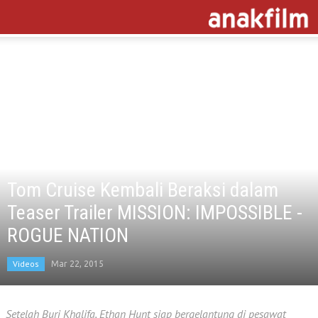
Tom Cruise Kembali Beraksi dalam
Teaser Trailer MISSION: IMPOSSIBLE -
ROGUE NATION
Videos
Mar 22, 2015
Setelah Burj Khalifa, Ethan Hunt siap bergelantung di pesawat