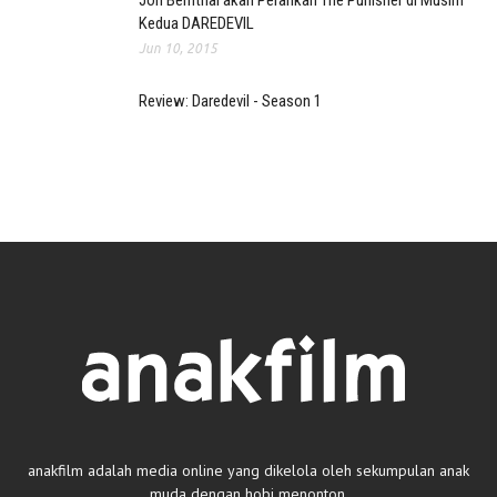
Jon Bernthal akan Perankan The Punisher di Musim
Kedua DAREDEVIL
Jun 10, 2015
Review: Daredevil - Season 1
anakfilm adalah media online yang dikelola oleh sekumpulan anak
muda dengan hobi menonton.