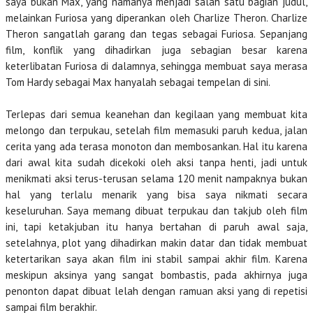
saya bukan Max, yang namanya menjadi salah satu bagian judul,
melainkan Furiosa yang diperankan oleh Charlize Theron. Charlize
Theron sangatlah garang dan tegas sebagai Furiosa. Sepanjang
film, konflik yang dihadirkan juga sebagian besar karena
keterlibatan Furiosa di dalamnya, sehingga membuat saya merasa
Tom Hardy sebagai Max hanyalah sebagai tempelan di sini.
Terlepas dari semua keanehan dan kegilaan yang membuat kita
melongo dan terpukau, setelah film memasuki paruh kedua, jalan
cerita yang ada terasa monoton dan membosankan. Hal itu karena
dari awal kita sudah dicekoki oleh aksi tanpa henti, jadi untuk
menikmati aksi terus-terusan selama 120 menit nampaknya bukan
hal yang terlalu menarik yang bisa saya nikmati secara
keseluruhan. Saya memang dibuat terpukau dan takjub oleh film
ini, tapi ketakjuban itu hanya bertahan di paruh awal saja,
setelahnya, plot yang dihadirkan makin datar dan tidak membuat
ketertarikan saya akan film ini stabil sampai akhir film. Karena
meskipun aksinya yang sangat bombastis, pada akhirnya juga
penonton dapat dibuat lelah dengan ramuan aksi yang di repetisi
sampai film berakhir.