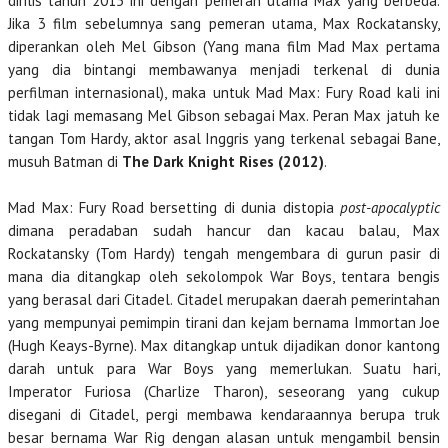
dirilis tahun 2015 ini dengan pemeran utama Max yang berbeda.
Jika 3 film sebelumnya sang pemeran utama, Max Rockatansky,
diperankan oleh Mel Gibson (Yang mana film Mad Max pertama
yang dia bintangi membawanya menjadi terkenal di dunia
perfilman internasional), maka untuk Mad Max: Fury Road kali ini
tidak lagi memasang Mel Gibson sebagai Max. Peran Max jatuh ke
tangan Tom Hardy, aktor asal Inggris yang terkenal sebagai Bane,
musuh Batman di
The Dark Knight Rises (2012)
.
Mad Max: Fury Road bersetting di dunia distopia
post-apocalyptic
dimana peradaban sudah hancur dan kacau balau, Max
Rockatansky (Tom Hardy) tengah mengembara di gurun pasir di
mana dia ditangkap oleh sekolompok War Boys, tentara bengis
yang berasal dari Citadel. Citadel merupakan daerah pemerintahan
yang mempunyai pemimpin tirani dan kejam bernama Immortan Joe
(Hugh Keays-Byrne). Max ditangkap untuk dijadikan donor kantong
darah untuk para War Boys yang memerlukan. Suatu hari,
Imperator Furiosa (Charlize Tharon), seseorang yang cukup
disegani di Citadel, pergi membawa kendaraannya berupa truk
besar bernama War Rig dengan alasan untuk mengambil bensin