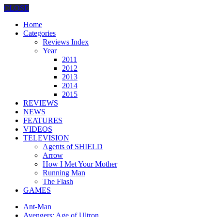
CLOSE
Home
Categories
Reviews Index
Year
2011
2012
2013
2014
2015
REVIEWS
NEWS
FEATURES
VIDEOS
TELEVISION
Agents of SHIELD
Arrow
How I Met Your Mother
Running Man
The Flash
GAMES
Ant-Man
Avengers: Age of Ultron