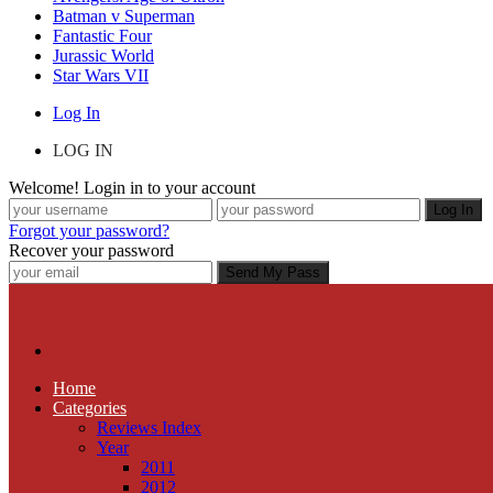
Batman v Superman
Fantastic Four
Jurassic World
Star Wars VII
Log In
LOG IN
Welcome! Login in to your account
Forgot your password?
Recover your password
Home
Categories
Reviews Index
Year
2011
2012