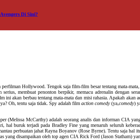
vengers Di Sini?
a perfilman Hollywood. Tengok saja film-film besar tentang mata-mata,
m serius, membuat penonton berpikir, memacu adrenalin dengan seran
 film ini akan berbau tentang mata-mata dan misi rahasia. Apakah akan
a? Oh, tentu saja tidak. Spy adalah film
action comedy
(ya,
comedy
) 
per (Melissa McCarthy) adalah seorang analis dan informan CIA yang
ari, hal buruk terjadi pada Bradley Fine yang menaruh seluruh keber
mantau perbuatan jahat Rayna Boyanov (Rose Byrne). Tentu saja hal itu
keras yang disampaikan oleh top agen CIA Rick Ford (Jason Statham) 