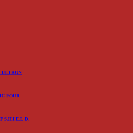
OF ULTRON
STIC FOUR
 S.H.I.E.L.D.