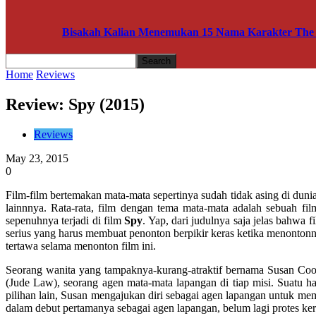
Bisakah Kalian Menemukan 15 Nama Karakter The A
Home
Reviews
Review: Spy (2015)
Reviews
May 23, 2015
0
Film-film bertemakan mata-mata sepertinya sudah tidak asing di duni
lainnnya. Rata-rata, film dengan tema mata-mata adalah sebuah fil
sepenuhnya terjadi di film
Spy
. Yap, dari judulnya saja jelas bahwa
serius yang harus membuat penonton berpikir keras ketika menontonny
tertawa selama menonton film ini.
Seorang wanita yang tampaknya-kurang-atraktif bernama Susan Coo
(Jude Law), seorang agen mata-mata lapangan di tiap misi. Suatu h
pilihan lain, Susan mengajukan diri sebagai agen lapangan untuk me
dalam debut pertamanya sebagai agen lapangan, belum lagi protes 