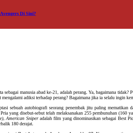
vengers Di Sini?
ya kita sebagai manusia abad ke-21, adalah perang. Ya, bagaimana tid
mengalami adiksi terhadap perang? Bagaimana jika ia selalu ingin ke
asi sebuah autobiografi seorang penembak jitu paling mematikan d
 Pria yang disebut-sebut telah melaksanakan 255 pembunuhan (160 yan
e)
,
American Sniper
adalah film yang dinominasikan sebagai Best Pic
balik 180 derajat.