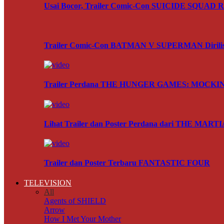
Usai Bocor, Trailer Comic-Con SUICIDE SQUAD Res
Trailer Comic-Con BATMAN V SUPERMAN Dirili
Trailer Perdana THE HUNGER GAMES: MOCKING
Lihat Trailer dan Poster Perdana dari THE MART
Trailer dan Poster Terbaru FANTASTIC FOUR
TELEVISION
All
Agents of SHIELD
Arrow
How I Met Your Mother