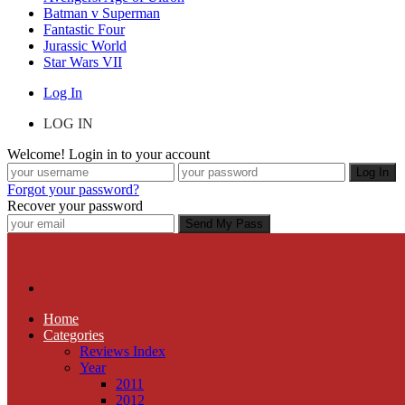
Batman v Superman
Fantastic Four
Jurassic World
Star Wars VII
Log In
LOG IN
Welcome! Login in to your account
Forgot your password?
Recover your password
Home
Categories
Reviews Index
Year
2011
2012