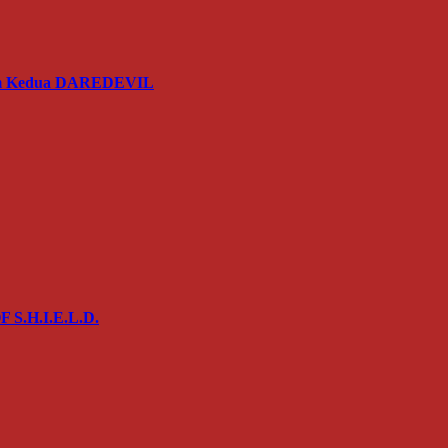
usim Kedua DAREDEVIL
 S.H.I.E.L.D.