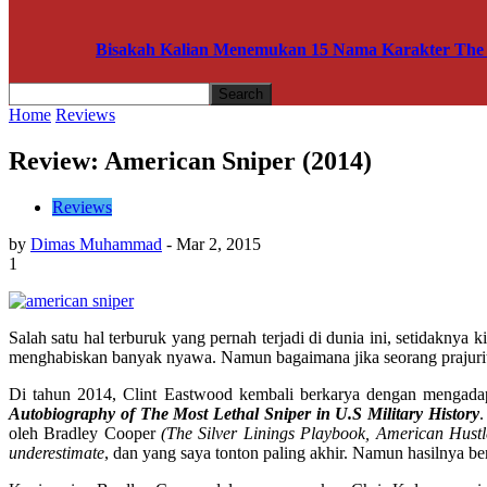
Bisakah Kalian Menemukan 15 Nama Karakter The A
Home
Reviews
Review: American Sniper (2014)
Reviews
by
Dimas Muhammad
-
Mar 2, 2015
1
Salah satu hal terburuk yang pernah terjadi di dunia ini, setidakn
menghabiskan banyak nyawa. Namun bagaimana jika seorang prajurit 
Di tahun 2014, Clint Eastwood kembali berkarya dengan mengadapt
Autobiography of The Most Lethal Sniper in U.S Military History
.
oleh Bradley Cooper
(The Silver Linings Playbook, American Hustl
underestimate
, dan yang saya tonton paling akhir. Namun hasilnya ber