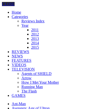
CLOSE
Home
Categories
Reviews Index
Year
2011
2012
2013
2014
2015
REVIEWS
NEWS
FEATURES
VIDEOS
TELEVISION
Agents of SHIELD
Arrow
How I Met Your Mother
Running Man
The Flash
GAMES
Ant-Man
Avengers: Age of Ultron