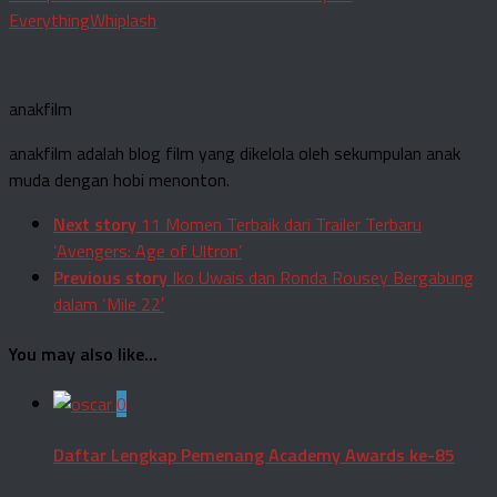
Everything
Whiplash
anakfilm
anakfilm adalah blog film yang dikelola oleh sekumpulan anak
muda dengan hobi menonton.
Next story
11 Momen Terbaik dari Trailer Terbaru
‘Avengers: Age of Ultron’
Previous story
Iko Uwais dan Ronda Rousey Bergabung
dalam ‘Mile 22′
You may also like...
0
Daftar Lengkap Pemenang Academy Awards ke-85