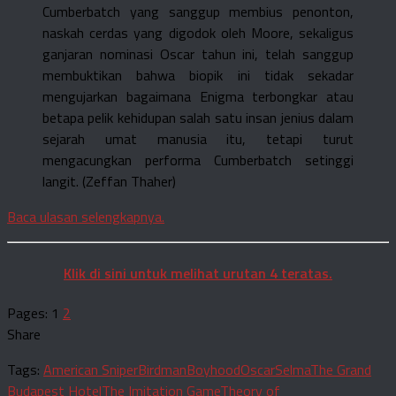
Cumberbatch yang sanggup membius penonton,
naskah cerdas yang digodok oleh Moore, sekaligus
ganjaran nominasi Oscar tahun ini, telah sanggup
membuktikan bahwa biopik ini tidak sekadar
mengujarkan bagaimana Enigma terbongkar atau
betapa pelik kehidupan salah satu insan jenius dalam
sejarah umat manusia itu, tetapi turut
mengacungkan performa Cumberbatch setinggi
langit. (Zeffan Thaher)
Baca ulasan selengkapnya.
Klik di sini untuk melihat urutan 4 teratas.
Pages: 1
2
Share
Tags:
American Sniper
Birdman
Boyhood
Oscar
Selma
The Grand
Budapest Hotel
The Imitation Game
Theory of