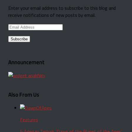
Enter your email address to subscribe to this blog and
receive notifications of new posts by email.
Email
Address
Announcement
Also From Us
Features
5 Adegan Terbaik ‘Dawn of the Planet of the Apes’