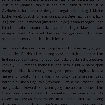
kulit putih (padahal tahun ini ada film Selma di mana David
Oyelowo diakui berperan dengan sangat baik sebagai Martin
Luther King), tidak dinominasikannya Ava DuVernay (Selma, lagi-
lagi) dan Clint Eastwood (American Sniper) dalam kategori Best
Director, tidak dinominasikannya The Lego Movie dalam
kategori Best Animated Feature, hingga saat di malam
penghargaannya yang tidak kalah heboh.
Sebut saja beberapa momen yang terjadi di malam penghargaan:
ketika Neil Patrick Harris, sang
host
, menirukan adegan film
Birdman dengan hanya menggunakan celana dalam di panggung,
ketika J. K. Simmons menyuruh kita semua untuk menelepon
orangtua kita ketimbang mengirim pesan singkat kepada
mereka di pidato terima kasihnya untuk penghargaan Best
Actor in a Supporting Role (Whiplash), ketika Neil Patrick Harris
mengatakan Edward Snowden-yang merupakan subjek film
Citizenfour peraih Best Documentary Feature-bahwa
“he
couldn’t be here for some
reason”
(kita semua tahu dia sedang
dalam perasingan), ketika Lady Gaga menyanyikan lagu-lagu The