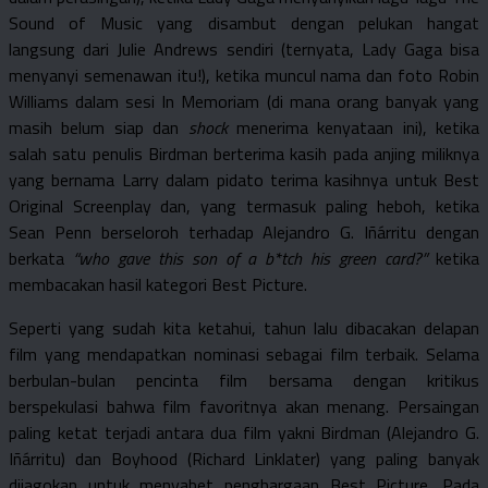
Sound of Music yang disambut dengan pelukan hangat
langsung dari Julie Andrews sendiri (ternyata, Lady Gaga bisa
menyanyi semenawan itu!), ketika muncul nama dan foto Robin
Williams dalam sesi In Memoriam (di mana orang banyak yang
masih belum siap dan
shock
menerima kenyataan ini), ketika
salah satu penulis Birdman berterima kasih pada anjing miliknya
yang bernama Larry dalam pidato terima kasihnya untuk Best
Original Screenplay dan, yang termasuk paling heboh, ketika
Sean Penn berseloroh terhadap Alejandro G. Iñárritu dengan
berkata
“who gave this son of a b*tch his green card?”
ketika
membacakan hasil kategori Best Picture.
Seperti yang sudah kita ketahui, tahun lalu dibacakan delapan
film yang mendapatkan nominasi sebagai film terbaik. Selama
berbulan-bulan pencinta film bersama dengan kritikus
berspekulasi bahwa film favoritnya akan menang. Persaingan
paling ketat terjadi antara dua film yakni Birdman (Alejandro G.
Iñárritu) dan Boyhood (Richard Linklater) yang paling banyak
dijagokan untuk menyabet penghargaan Best Picture. Pada