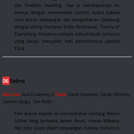
dari Stephen Hawking, tapi ia membayarnya itu
semua dengan memberikan contoh nyata bahwa
cinta butuh perjuangan dan pengorbanan. Didukung
dengan akting mumpuni Eddie Redmayne, Theory of
Everything menjelma menjadi sebuah kisah romansa
yang berani ‘menyakiti’ hati penontonnya. (Janitra
Ezra)
06
Selma
Director:
Ava DuVernay //
Cast:
David Oyelowo, Oprah Winfrey,
Carmen Ejogo, Tim Roth
Film drama sejarah ini menceritakan tentang Martin
Luther King bersama James Bevel, Hosea Williams
dan John Lewis dalam perjuangan mereka menuntut