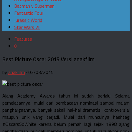
Batman v Superman
Fantastic Four
Jurassic World
Star Wars VII
Features
0
Best Picture Oscar 2015 Versi anakfilm
by
anakfilm
· 03/03/2015
Ajang Academy Awards tahun ini sudah berlalu. Selama
perhelatannya, mulai dari pembacaan nominasi sampai malam
penghargaannya, banyak sekali hal-hal dramatis, kontroversial
maupun unik yang terjadi. Mulai dari munculnya hashtag
#OscarsSoWhite karena belum pernah lagi sejak 1998 ajang
penghargaan ini tidak memberi nominasi untuk para aktor non-