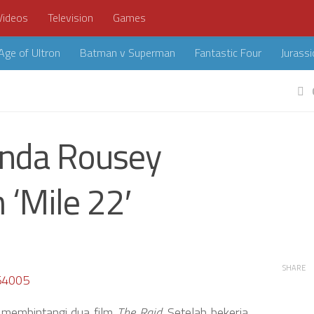
Videos
Television
Games
Age of Ultron
Batman v Superman
Fantastic Four
Jurassi
onda Rousey
‘Mile 22′
SHARE
 membintangi dua film
The Raid
. Setelah bekerja