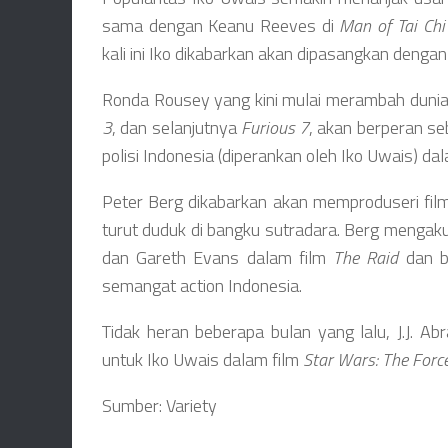
sama dengan Keanu Reeves di
Man of Tai Chi
kali ini Iko dikabarkan akan dipasangkan denga
Ronda Rousey yang kini mulai merambah dunia 
3
, dan selanjutnya
Furious 7
, akan berperan s
polisi Indonesia (diperankan oleh Iko Uwais) d
Peter Berg dikabarkan akan memproduseri fil
turut duduk di bangku sutradara. Berg mengaku
dan Gareth Evans dalam film
The Raid
dan b
semangat action Indonesia.
Tidak heran beberapa bulan yang lalu, J.J. 
untuk Iko Uwais dalam film
Star Wars: The For
Sumber: Variety