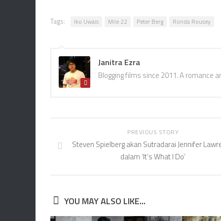
Tags:
Iko Uwais
Mile 22
Peter Berg
Ronda Rousey
Janitra Ezra
Blogging films since 2011. A romance a
PREVIOUS STORY
Steven Spielberg akan Sutradarai Jennifer Lawr
dalam ‘It’s What I Do’
YOU MAY ALSO LIKE...