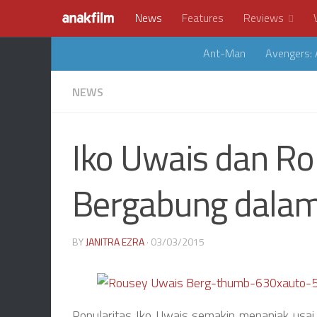
News
Features
Reviews
Ant-Man
Avengers: 
NEWS
Iko Uwais dan R
Bergabung dalam 
BY
JANITRA EZRA
· 03/03/2015
Popularitas Iko Uwais semakin menanjak usai