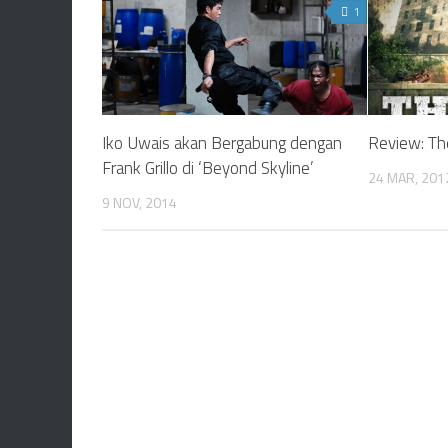
1
Iko Uwais akan Bergabung dengan
Review: Th
Frank Grillo di ‘Beyond Skyline’
24 MAR, 201
9 NOV, 2014