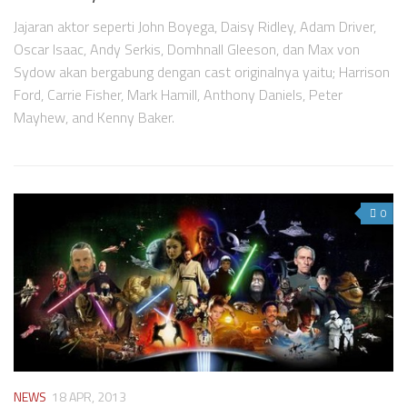
Jajaran aktor seperti John Boyega, Daisy Ridley, Adam Driver,
Oscar Isaac, Andy Serkis, Domhnall Gleeson, dan Max von
Sydow akan bergabung dengan cast originalnya yaitu; Harrison
Ford, Carrie Fisher, Mark Hamill, Anthony Daniels, Peter
Mayhew, and Kenny Baker.
0
NEWS
18 APR, 2013