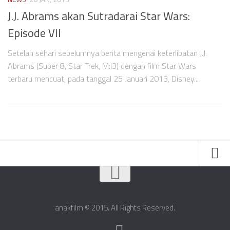
J.J. Abrams akan Sutradarai Star Wars:
Episode VII
Setelah sehari sebelumnya berita mengenai keterlibatan J.J.
Abrams (Super 8, Star Trek, M:I3) dengan film Star Wars
terbaru mencuat, pada tanggal 25 Januari 2013, Disney...
Friends
About Us
anakfilm © 2015. All Rights Reserved.
Contact Us