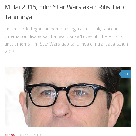
Mulai 2015, Film Star Wars akan Rilis Tiap
Tahunnya
Entah ini dikategorikan berita bahagia atau tidak, tapi dari
CinemaCon dikabarkan bahwa Disney/LucasFilm berencana
untuk merilis film Star Wars tiap tahunnya dimulai pada tahun
2015....
0
NEWS
28 JAN, 2013