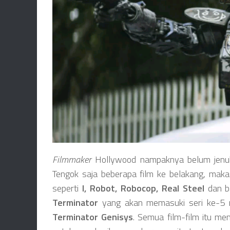
Filmmaker
Hollywood nampaknya belum jenu
Tengok saja beberapa film ke belakang, mak
seperti
I, Robot, Robocop, Real Steel
dan ba
Terminator
yang akan memasuki seri ke-5 
Terminator Genisys
. Semua film-film itu m