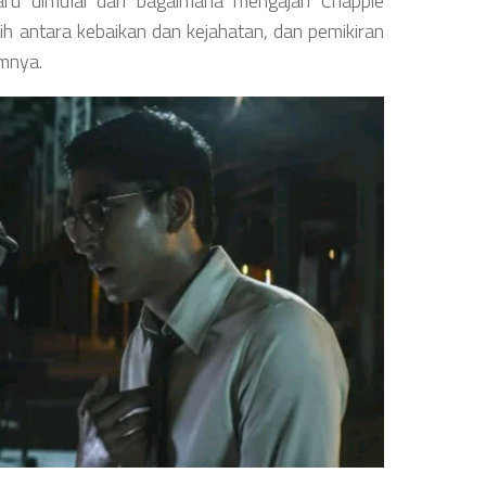
ru dimulai dari bagaimana mengajari Chappie
ih antara kebaikan dan kejahatan, dan pemikiran
umnya.