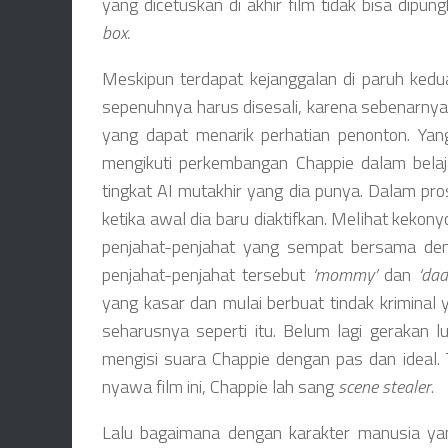
yang dicetuskan di akhir film tidak bisa dipu
box.
Meskipun terdapat kejanggalan di paruh kedu
sepenuhnya harus disesali, karena sebenarnya
yang dapat menarik perhatian penonton. Ya
mengikuti perkembangan Chappie dalam belaj
tingkat AI mutakhir yang dia punya. Dalam pro
ketika awal dia baru diaktifkan. Melihat kekon
penjahat-penjahat yang sempat bersama de
penjahat-penjahat tersebut
‘mommy’
dan
‘dad
yang kasar dan mulai berbuat tindak kriminal
seharusnya seperti itu. Belum lagi gerakan 
mengisi suara Chappie dengan pas dan ideal.
nyawa film ini, Chappie lah sang
scene stealer
.
Lalu bagaimana dengan karakter manusia yang