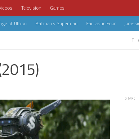
Videos
Television
Games
Age of Ultron
Batman v Superman
Fantastic Four
Jurassi
(2015)
SHARE