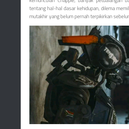
kemunculan Chappie, banyak petualangan ba
tentang hal-hal dasar kehidupan, dilema memil
mutakhir yang belum pernah terpikirkan sebel