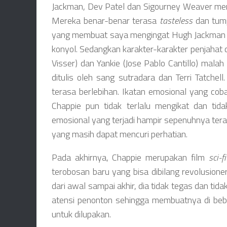
Jackman, Dev Patel dan Sigourney Weaver men
Mereka benar-benar terasa
tasteless
dan tump
yang membuat saya mengingat Hugh Jackman dar
konyol. Sedangkan karakter-karakter penjahat di
Visser) dan Yankie (Jose Pablo Cantillo) mala
ditulis oleh sang sutradara dan Terri Tatchell
terasa berlebihan. Ikatan emosional yang coba
Chappie pun tidak terlalu mengikat dan tid
emosional yang terjadi hampir sepenuhnya tera
yang masih dapat mencuri perhatian.
Pada akhirnya, Chappie merupakan film
sci-fi
terobosan baru yang bisa dibilang revolusion
dari awal sampai akhir, dia tidak tegas dan ti
atensi penonton sehingga membuatnya di beb
untuk dilupakan.