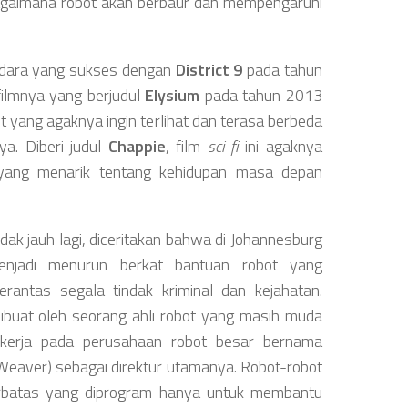
agaimana robot akan berbaur dan mempengaruhi
radara yang sukses dengan
District 9
pada tahun
ilmnya yang berjudul
Elysium
pada tahun 2013
yang agaknya ingin terlihat dan terasa berbeda
a. Diberi judul
Chappie
, film
sci-fi
ini agaknya
 yang menarik tentang kehidupan masa depan
dak jauh lagi, diceritakan bahwa di Johannesburg
 menjadi menurun berkat bantuan robot yang
antas segala tindak kriminal dan kejahatan.
dibuat oleh seorang ahli robot yang masih muda
kerja pada perusahaan robot besar bernama
 Weaver) sebagai direktur utamanya. Robot-robot
rbatas yang diprogram hanya untuk membantu