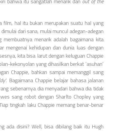
ngkiri bahwa itu sangatlah menarik dan
out of the
a film, hal itu bukan merupakan suatu hal yang
 dimulai dari sana, mulai muncul adegan-adegan
ng membuatnya menarik adalah bagaimana kita
ar mengenai kehidupan dan dunia luas dengan
sesnya, kita bisa larut dengan keluguan Chappie
yolan-kekonyolan yang dihasilkan berkat ‘asuhan’
ngan Chappie, bahkan sampai memanggil sang
dy’
. Bagaimana Chappie belajar bahasa jalanan
 yang sebenarnya dia menyadari bahwa dia tidak
luwes sang robot dengan Sharlto Chopley yang
 Tiap tingkah laku Chappie memang benar-benar
 ada disini? Well, bisa dibilang baik itu Hugh