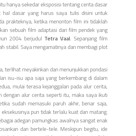
 itu hanya sekedar eksposisi tentang cerita dasar
 hal dasar yang harus saya tulis disini untuk
prakteknya, ketika menonton film ini tidaklah
akan sebuah film adaptasi dari film pendek yang
hun 2004 berjudul
Tetra Vaal
. Sepanjang film
daklah stabil. Saya mengamatinya dan membagi plot
aja, terlihat meyakinkan dan menunjukkan pondasi
dan isu-isu apa saja yang berkembang di dalam
dua, mulai terasa kejanggalan pada alur cerita,
an dengan alur cerita seperti itu, maka saya ikuti
Ketika sudah memasuki paruh akhir, benar saja,
 eksekusinya pun tidak terlalu kuat dan matang.
sebagai adegan pamungkas awalnya sangat enak
osankan dan bertele-tele. Meskipun begitu, ide