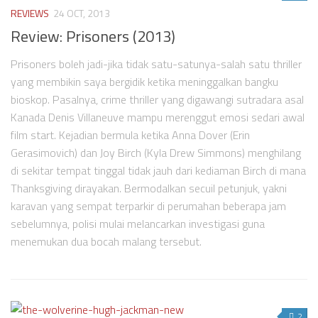
Videos
REVIEWS
24 OCT, 2013
Television
Review: Prisoners (2013)
Games
Prisoners boleh jadi-jika tidak satu-satunya-salah satu thriller
yang membikin saya bergidik ketika meninggalkan bangku
bioskop. Pasalnya, crime thriller yang digawangi sutradara asal
Kanada Denis Villaneuve mampu merenggut emosi sedari awal
film start. Kejadian bermula ketika Anna Dover (Erin
Gerasimovich) dan Joy Birch (Kyla Drew Simmons) menghilang
di sekitar tempat tinggal tidak jauh dari kediaman Birch di mana
Thanksgiving dirayakan. Bermodalkan secuil petunjuk, yakni
karavan yang sempat terparkir di perumahan beberapa jam
sebelumnya, polisi mulai melancarkan investigasi guna
menemukan dua bocah malang tersebut.
2