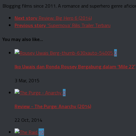
Blogging films since 2011. A romance and superhero genre aficio
Next story
Review: Big Hero 6 (2014)
Previous story
‘Supernova’ Rilis Trailer Terbaru
You may also like...
0
Iko Uwais dan Ronda Rousey Bergabung dalam ‘Mile 22′
3 Mar, 2015
0
Review - The Purge: Anarchy (2014)
22 Oct, 2014
10