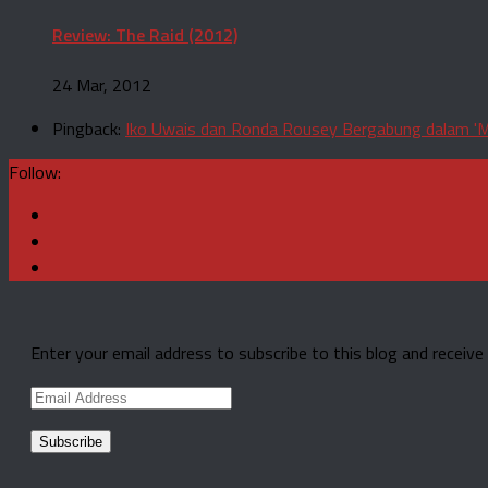
Review: The Raid (2012)
24 Mar, 2012
Pingback:
Iko Uwais dan Ronda Rousey Bergabung dalam 'Mi
Follow:
Enter your email address to subscribe to this blog and receive
Email
Address