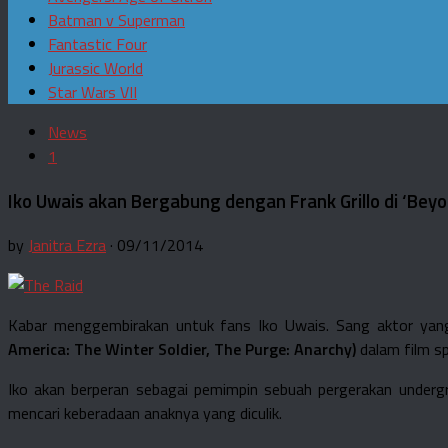
Batman v Superman
Fantastic Four
Jurassic World
Star Wars VII
News
1
Iko Uwais akan Bergabung dengan Frank Grillo di ‘Beyo
by
Janitra Ezra
· 09/11/2014
Kabar menggembirakan untuk fans Iko Uwais. Sang aktor yang
America: The Winter Soldier, The Purge: Anarchy)
dalam film sp
Iko akan berperan sebagai pemimpin sebuah pergerakan undergr
mencari keberadaan anaknya yang diculik.