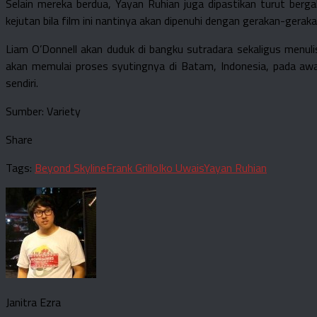
Selain mereka berdua, Yayan Ruhian juga dipastikan turut ber
kejutan bila film ini nantinya akan dipenuhi dengan gerakan-geraka
Liam O’Donnell akan duduk di bangku sutradara sekaligus menuli
akan memulai proses syutingnya di Batam, Indonesia, pada awal
sendiri.
Sumber: Variety
Share
Tags:
Beyond Skyline
Frank Grillo
Iko Uwais
Yayan Ruhian
Janitra Ezra