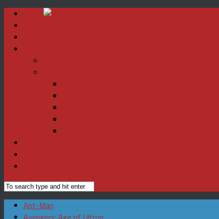
Home
News
Features
Reviews
Index
Year
2011
2012
2013
2014
2015
Videos
Television
Games
Ant-Man
Avengers: Age of Ultron