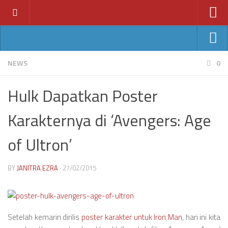
Home
News
Ant-Man
NEWS
0
Features
Avengers: Age of Ultron
Hulk Dapatkan Poster
Reviews
Batman v Superman
Index
Karakternya di ‘Avengers: Age
Fantastic Four
Year
Jurassic World
of Ultron’
2011
Star Wars VII
2012
BY
JANITRA EZRA
· 27/02/2015
2013
2014
2015
Setelah kemarin dirilis
poster karakter untuk Iron Man
, hari ini kita