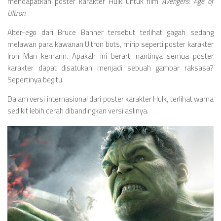
Videos
mendapatkan poster karakter Hulk untuk film
Avengers: Age of
Ultron
.
Television
Alter-ego dari Bruce Banner tersebut terlihat gagah sedang
Games
melawan para kawanan Ultron bots, mirip seperti poster karakter
Iron Man kemarin. Apakah ini berarti nantinya semua poster
karakter dapat disatukan menjadi sebuah gambar raksasa?
Sepertinya begitu.
Dalam versi internasional dari poster karakter Hulk, terlihat warna
sedikit lebih cerah dibandingkan versi aslinya.