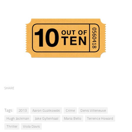
SHARE
Tags:
2013
Aaron Guzikowski
Crime
Denis Villeneuve
Hugh Jackman
Jake Gyllenhaal
Maria Bello
Terrence Howard
Thriller
Viola Davis