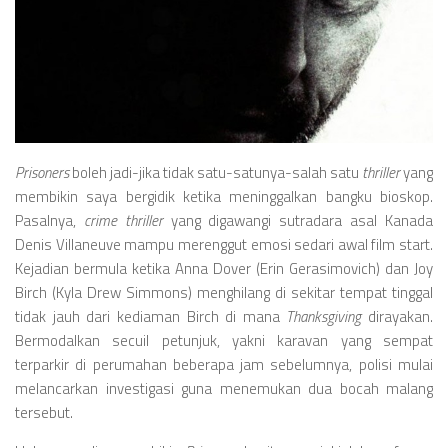
Videos
Television
Games
Prisoners
boleh jadi-jika tidak satu-satunya-salah satu
thriller
yang
membikin saya bergidik ketika meninggalkan bangku bioskop.
Pasalnya,
crime thriller
yang digawangi sutradara asal Kanada
Denis Villaneuve mampu merenggut emosi sedari awal film start.
Kejadian bermula ketika Anna Dover (
Erin Gerasimovich
) dan Joy
Birch (Kyla Drew Simmons) menghilang di sekitar tempat tinggal
tidak jauh dari kediaman Birch di mana
Thanksgiving
dirayakan.
Bermodalkan secuil petunjuk, yakni karavan yang sempat
terparkir di perumahan beberapa jam sebelumnya, polisi mulai
melancarkan investigasi guna menemukan dua bocah malang
tersebut.