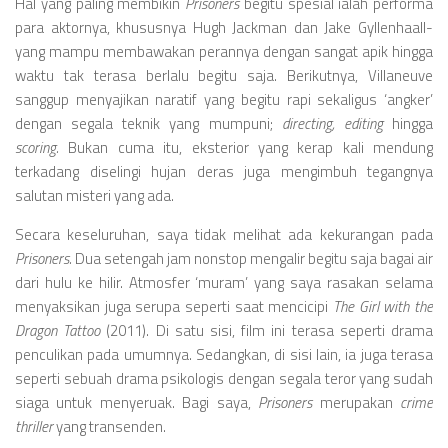
Hal yang paling membikin
Prisoners
begitu spesial ialah performa
para aktornya, khususnya Hugh Jackman dan Jake Gyllenhaall-
yang mampu membawakan perannya dengan sangat apik hingga
waktu tak terasa berlalu begitu saja. Berikutnya, Villaneuve
sanggup menyajikan naratif yang begitu rapi sekaligus ‘angker’
dengan segala teknik yang mumpuni;
directing,
editing
hingga
scoring.
Bukan cuma itu, eksterior yang kerap kali mendung
terkadang diselingi hujan deras juga mengimbuh tegangnya
salutan misteri yang ada.
Secara keseluruhan, saya tidak melihat ada kekurangan pada
Prisoners.
Dua setengah jam nonstop mengalir begitu saja bagai air
dari hulu ke hilir. Atmosfer ‘muram’ yang saya rasakan selama
menyaksikan juga serupa seperti saat mencicipi
The Girl with the
Dragon Tattoo
(2011). Di satu sisi, film ini terasa seperti drama
penculikan pada umumnya. Sedangkan, di sisi lain, ia juga terasa
seperti sebuah drama psikologis dengan segala teror yang sudah
siaga untuk menyeruak. Bagi saya,
Prisoners
merupakan
crime
thriller
yang transenden.