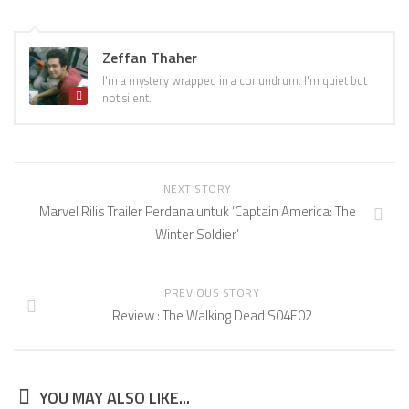
Zeffan Thaher
I'm a mystery wrapped in a conundrum. I'm quiet but
not silent.
NEXT STORY
Marvel Rilis Trailer Perdana untuk ‘Captain America: The
Winter Soldier’
PREVIOUS STORY
Review : The Walking Dead S04E02
YOU MAY ALSO LIKE...