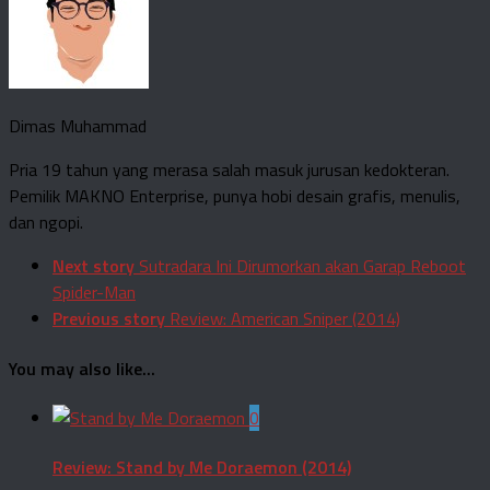
Dimas Muhammad
Pria 19 tahun yang merasa salah masuk jurusan kedokteran.
Pemilik MAKNO Enterprise, punya hobi desain grafis, menulis,
dan ngopi.
Next story
Sutradara Ini Dirumorkan akan Garap Reboot
Spider-Man
Previous story
Review: American Sniper (2014)
You may also like...
0
Review: Stand by Me Doraemon (2014)