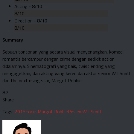
Acting -
8/10
8/10
Direction -
8/10
8/10
Summary
Sebuah tontonan yang secara visual menyenangkan, komedi
romantis bercampur dengan crime dengan sedikit action
didalamnya. Sinematografi yang baik, twist ending yang
mengagetkan, dan akting yang keren dari aktor senior Will Smith
dan the next rising star, Margot Robbie.
8.2
Share
Tags:
2015
Focus
Margot Robbie
Review
Will Smith