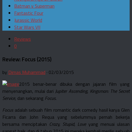
Batman v Superman
Fantastic Four
Jurassic World
Star Wars VII
Reviews
0
Review: Focus (2015)
by
Dimas Muhammad
· 02/03/2015
2015 benar-benar dibuka dengan jajaran film yang
menyenangkan, mulai dari
Jupiter Ascending
,
Kingsman: The Secret
Service
, dan sekarang
Focus
.
Focus
adalah sebuah film romantic dark comedy hasil karya Glen
Ficarra dan John Requa yang sebelummya pernah bekerja
bersama menciptakan
Crazy, Stupid, Love
yang menuai ulasan
sangat baik, dan di tahun 2015 ini mereka kembali merilis sebuah