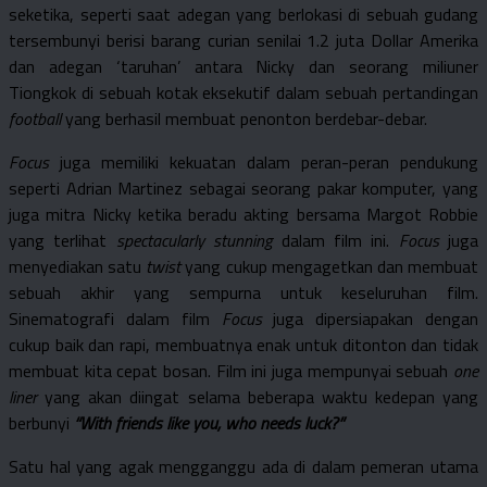
seketika, seperti saat adegan yang berlokasi di sebuah gudang
tersembunyi berisi barang curian senilai 1.2 juta Dollar Amerika
dan adegan ‘taruhan’ antara Nicky dan seorang miliuner
Tiongkok di sebuah kotak eksekutif dalam sebuah pertandingan
football
yang berhasil membuat penonton berdebar-debar.
Focus
juga memiliki kekuatan dalam peran-peran pendukung
seperti Adrian Martinez sebagai seorang pakar komputer, yang
juga mitra Nicky ketika beradu akting bersama Margot Robbie
yang terlihat
spectacularly stunning
dalam film ini.
Focus
juga
menyediakan satu
twist
yang cukup mengagetkan dan membuat
sebuah akhir yang sempurna untuk keseluruhan film.
Sinematografi dalam film
Focus
juga dipersiapakan dengan
cukup baik dan rapi, membuatnya enak untuk ditonton dan tidak
membuat kita cepat bosan. Film ini juga mempunyai sebuah
one
liner
yang akan diingat selama beberapa waktu kedepan yang
berbunyi
“With friends like you, who needs luck?”
Satu hal yang agak mengganggu ada di dalam pemeran utama