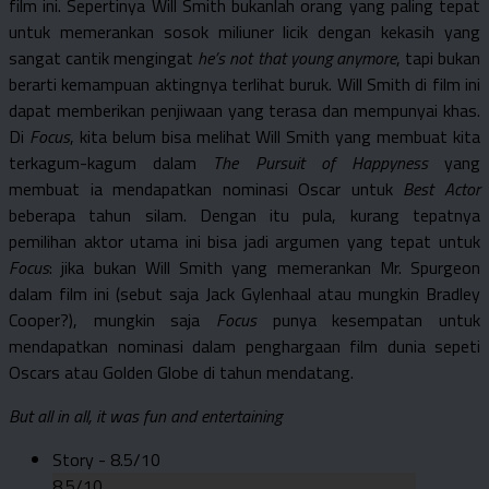
film ini. Sepertinya Will Smith bukanlah orang yang paling tepat
untuk memerankan sosok miliuner licik dengan kekasih yang
sangat cantik mengingat
he’s not that young anymore
, tapi bukan
berarti kemampuan aktingnya terlihat buruk. Will Smith di film ini
dapat memberikan penjiwaan yang terasa dan mempunyai khas.
Di
Focus
, kita belum bisa melihat Will Smith yang membuat kita
terkagum-kagum dalam
The Pursuit of Happyness
yang
membuat ia mendapatkan nominasi Oscar untuk
Best Actor
beberapa tahun silam. Dengan itu pula, kurang tepatnya
pemilihan aktor utama ini bisa jadi argumen yang tepat untuk
Focus
: jika bukan Will Smith yang memerankan Mr. Spurgeon
dalam film ini (sebut saja Jack Gylenhaal atau mungkin Bradley
Cooper?), mungkin saja
Focus
punya kesempatan untuk
mendapatkan nominasi dalam penghargaan film dunia sepeti
Oscars atau Golden Globe di tahun mendatang.
But all in all, it was fun and entertaining
Story -
8.5/10
8.5/10