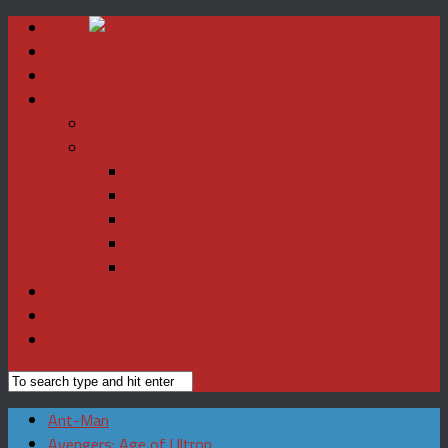
Home
News
Features
Reviews
Index
Year
2011
2012
2013
2014
2015
Videos
Television
Games
Ant-Man
Avengers: Age of Ultron