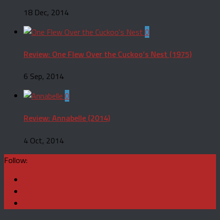
18 Dec, 2014
0
Review: One Flew Over the Cuckoo’s Nest (1975)
6 Sep, 2014
0
Review: Annabelle (2014)
4 Oct, 2014
Follow: