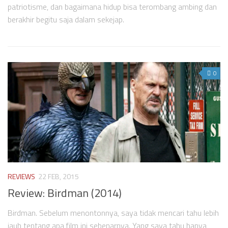
patriotisme, dan bagaimana hidup bisa terombang ambing dan
berakhir begitu saja dalam sekejap.
0
REVIEWS
22 FEB, 2015
Review: Birdman (2014)
Birdman. Sebelum menontonnya, saya tidak mencari tahu lebih
jauh tentang apa film ini sebenarnya. Yang saya tahu hanya