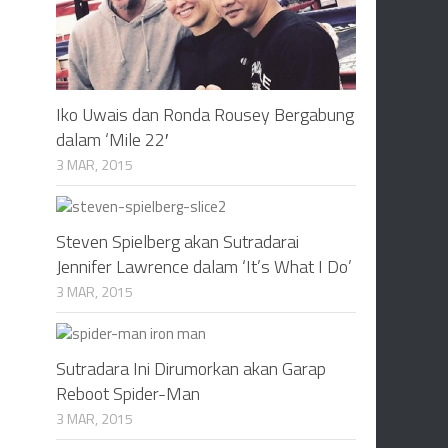
Iko Uwais dan Ronda Rousey Bergabung
dalam ‘Mile 22′
3 MAR, 2015
Steven Spielberg akan Sutradarai
Jennifer Lawrence dalam ‘It’s What I Do’
3 MAR, 2015
Sutradara Ini Dirumorkan akan Garap
Reboot Spider-Man
3 MAR, 2015