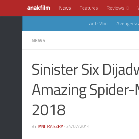
News
Features
Reviews
Ant-Man
Avengers: 
NEWS
Sinister Six Dija
Amazing Spider-
2018
BY
JANITRA EZRA
· 24/07/2014