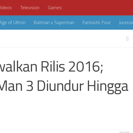
Videos
Television
Games
Age of Ultron
Batman v Superman
Fantastic Four
Jurassi
dwalkan Rilis 2016;
Man 3 Diundur Hingga
SHARE