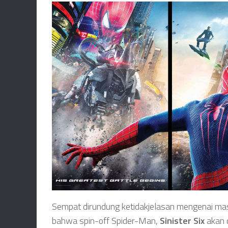
Sempat dirundung ketidakjelasan mengenai ma
bahwa spin-off Spider-Man,
Sinister Six
akan 