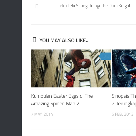
Teka Teki Silang: Trilogi The Dark Knight
YOU MAY ALSO LIKE...
3
Kumpulan Easter Eggs di The
Sinopsis T
Amazing Spider-Man 2
2 Terungka
7 MAY, 2014
6 FEB, 2013