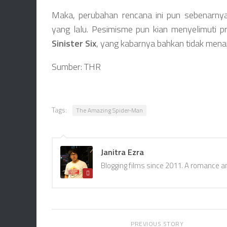
Maka, perubahan rencana ini pun sebenarny
yang lalu. Pesimisme pun kian menyelimuti pr
Sinister Six
, yang kabarnya bahkan tidak men
Sumber: THR
Tags:
The Amazing Spider-Man
Janitra Ezra
Blogging films since 2011. A romance a
PREVIOUS STORY