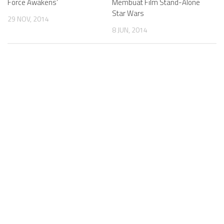
Force Awakens’
Membuat Film Stand-Alone
Star Wars
29 NOV, 2014
8 JUN, 2014