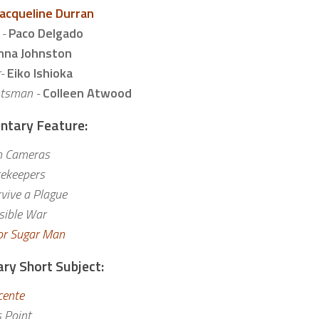
Jacqueline Durran
 -
Paco Delgado
nna Johnston
-
Eiko Ishioka
tsman -
Colleen Atwood
tary Feature:
n Cameras
tekeepers
vive a Plague
isible War
for Sugar Man
y Short Subject:
cente
s Point