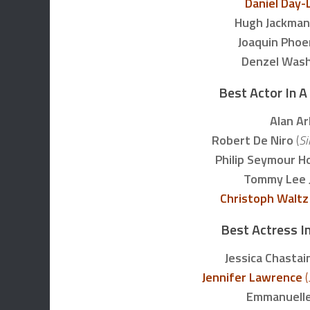
Daniel Day-
Hugh Jackman
Joaquin Phoe
Denzel Was
Best Actor In A
Alan Ar
Robert De Niro
(
Si
Philip Seymour 
Tommy Lee 
Christoph Waltz
Best Actress In
Jessica Chastai
Jennifer Lawrence
(
Emmanuelle