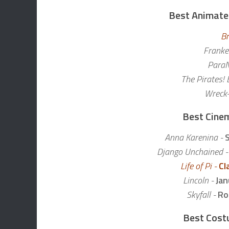
Best Animated
Br
Franke
Para
The Pirates! 
Wreck-
Best Cine
Anna Karenina -
Django Unchained -
Life of Pi -
Cl
Lincoln -
Jan
Skyfall -
Ro
Best Cost