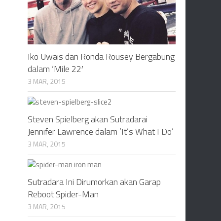
Iko Uwais dan Ronda Rousey Bergabung
dalam ‘Mile 22′
3 MAR, 2015
Steven Spielberg akan Sutradarai
Jennifer Lawrence dalam ‘It’s What I Do’
3 MAR, 2015
Sutradara Ini Dirumorkan akan Garap
Reboot Spider-Man
3 MAR, 2015