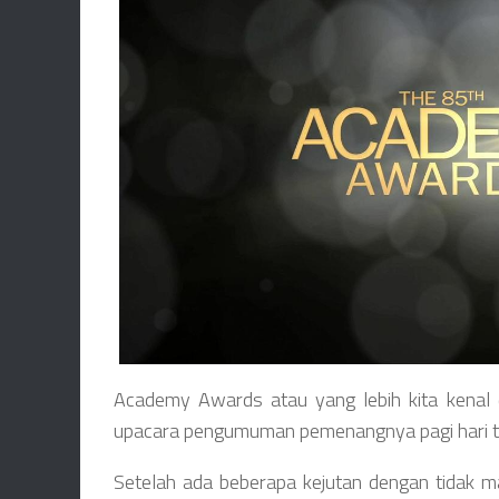
Academy Awards atau yang lebih kita kenal 
upacara pengumuman pemenangnya pagi hari ta
Setelah ada beberapa kejutan dengan tidak 