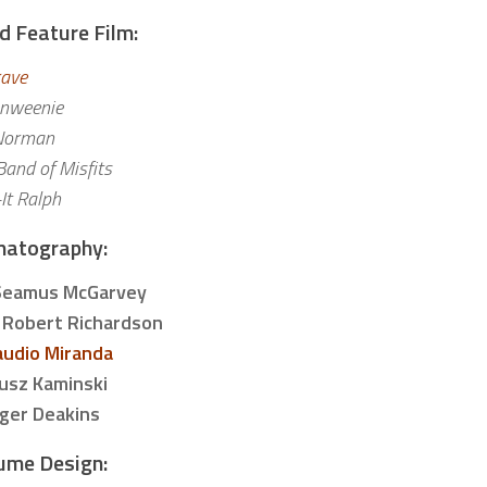
 Feature Film:
ave
nweenie
Norman
Band of Misfits
It Ralph
matography:
Seamus McGarvey
Robert Richardson
audio Miranda
usz Kaminski
ger Deakins
ume Design: