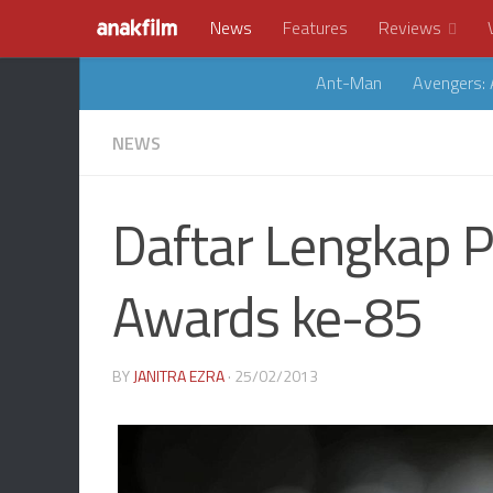
News
Features
Reviews
Ant-Man
Avengers: 
NEWS
Daftar Lengkap
Awards ke-85
BY
JANITRA EZRA
· 25/02/2013