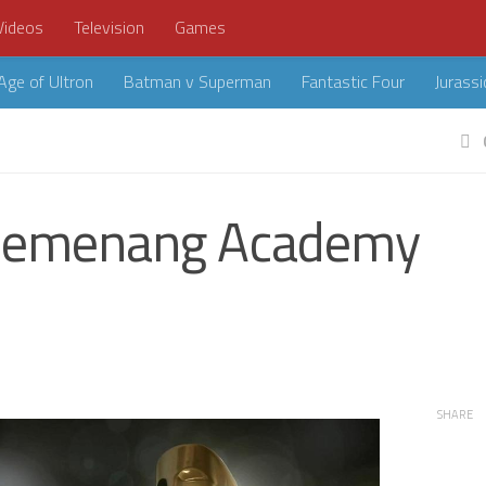
Videos
Television
Games
Age of Ultron
Batman v Superman
Fantastic Four
Jurassi
 Pemenang Academy
SHARE