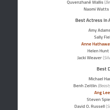
Quvenzhané Wallis
(
Be
Naomi Watts
Best Actress In 
Amy Adam
Sally Fie
Anne Hathawa
Helen Hunt
Jacki Weaver
(
Sil
Best D
Michael H
Benh Zeitlin
(Beasts
Ang Le
Steven Spi
David O. Russell
(
S