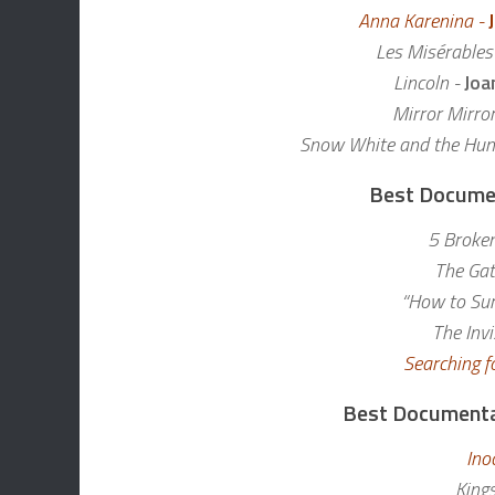
Anna Karenina -
Les Misérables
Lincoln -
Joa
Mirror Mirror
Snow White and the Hun
Best Documen
5 Broke
The Ga
“How to Sur
The Inv
Searching 
Best Documentar
Ino
King