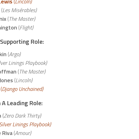
Lewis
(
Lincoln)
(
Les Misérables)
nix
(
The Master)
hington
(
Flight)
 Supporting Role:
kin
(
Argo)
lver Linings Playbook)
Hoffman
(
The Master)
Jones
(
Lincoln)
(
Django Unchained)
 A Leading Role:
n
(
Zero Dark Thirty)
Silver Linings Playbook)
 Riva
(
Amour)