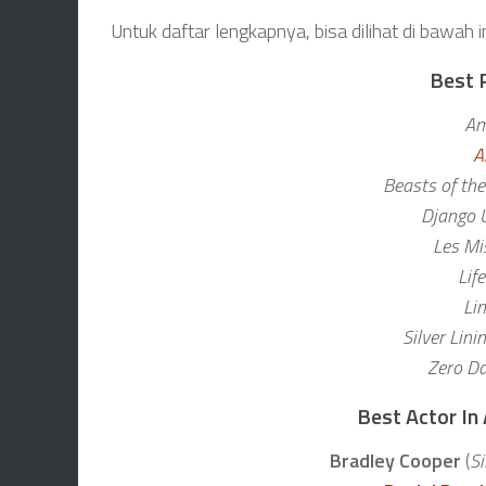
Untuk daftar lengkapnya, bisa dilihat di bawah in
Best P
Am
A
Beasts of th
Django 
Les Mi
Life
Li
Silver Lin
Zero Da
Best Actor In 
Bradley Cooper
(
Si