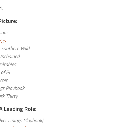
i:
icture:
our
rgo
e Southern Wild
Unchained
sérables
 of Pi
ncoln
ings Playbook
rk Thirty
A Leading Role:
lver Linings Playbook)