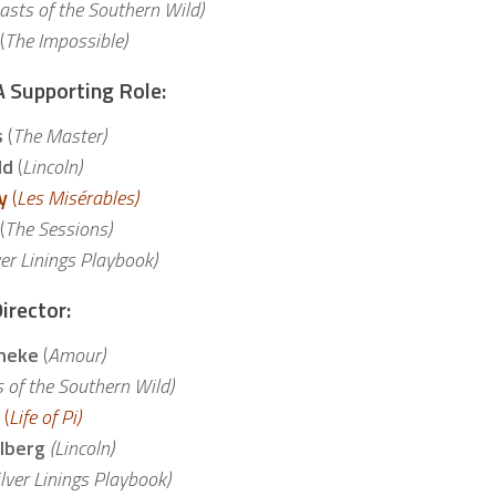
asts of the Southern Wild)
(
The Impossible)
A Supporting Role:
s
(
The Master)
ld
(
Lincoln)
y
(
Les Misérables)
(
The Sessions)
ver Linings Playbook)
irector:
aneke
(
Amour)
 of the Southern Wild)
e
(
Life of Pi)
elberg
(Lincoln)
ilver Linings Playbook)