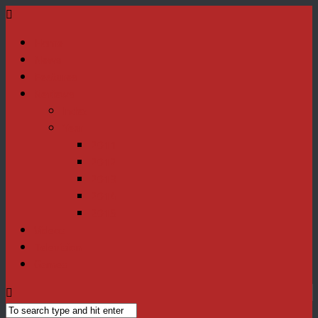
Home
News
Features
Reviews
Index
Year
2011
2012
2013
2014
2015
Videos
Television
Games