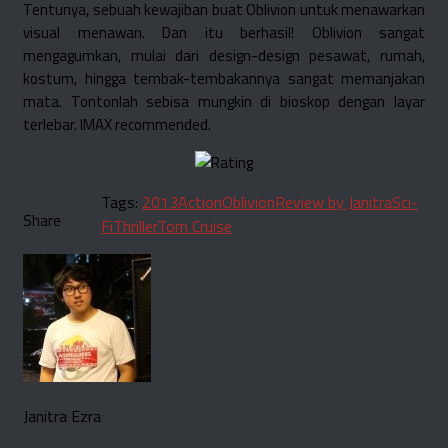
Tentunya, sebuah kewajiban buat Oblivion untuk menawarkan
visual menawan. Dan itu berhasil! Oblivion sangat
mengagumkan, mulai dari design-design pesawat, rumah,
kostum, hingga tembak-tembakannya sangat memanjakan
mata. Tontonlah sebisa mungkin di bioskop dengan layar
terlebar. IMAX recommended.
Tags:
2013
Action
Oblivion
Review by Janitra
Sci-
Share
Fi
Thriller
Tom Cruise
Janitra Ezra