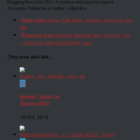
Blogging films since 2011. A romance and superhero genre
aficionado. Follow me on twitter -> @janitra
Next story
Trailer Talk: Rush, Elysium, Now You See
Me
Previous story
Review: Running Man, Episode 134
– Secret of Nine Sword (part two)
You may also like...
0
Review: Thanks for
Sharing (2013)
18 Oct, 2013