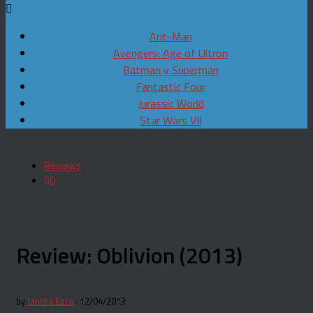
Ant-Man
Avengers: Age of Ultron
Batman v Superman
Fantastic Four
Jurassic World
Star Wars VII
Reviews
0
Review: Oblivion (2013)
by
Janitra Ezra
· 12/04/2013