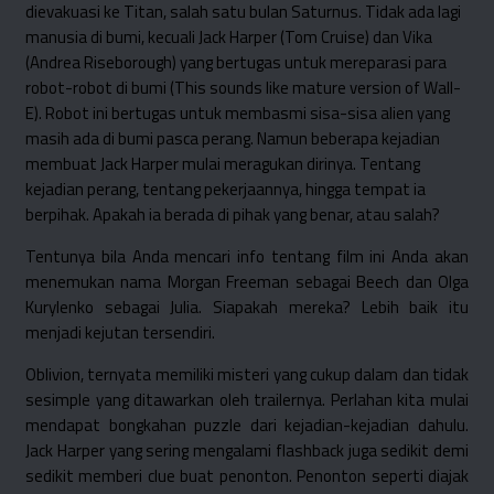
dievakuasi ke Titan, salah satu bulan Saturnus. Tidak ada lagi
manusia di bumi, kecuali Jack Harper (Tom Cruise) dan Vika
(Andrea Riseborough) yang bertugas untuk mereparasi para
robot-robot di bumi (This sounds like mature version of Wall-
E). Robot ini bertugas untuk membasmi sisa-sisa alien yang
masih ada di bumi pasca perang. Namun beberapa kejadian
membuat Jack Harper mulai meragukan dirinya. Tentang
kejadian perang, tentang pekerjaannya, hingga tempat ia
berpihak. Apakah ia berada di pihak yang benar, atau salah?
Tentunya bila Anda mencari info tentang film ini Anda akan
menemukan nama Morgan Freeman sebagai Beech dan Olga
Kurylenko sebagai Julia. Siapakah mereka? Lebih baik itu
menjadi kejutan tersendiri.
Oblivion, ternyata memiliki misteri yang cukup dalam dan tidak
sesimple yang ditawarkan oleh trailernya. Perlahan kita mulai
mendapat bongkahan puzzle dari kejadian-kejadian dahulu.
Jack Harper yang sering mengalami flashback juga sedikit demi
sedikit memberi clue buat penonton. Penonton seperti diajak