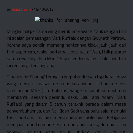
by
Janitra Ezra
· 18/10/2013
Mungkin hal pertama yang membuat saya tertarik dengan film
ini adalah pemasangan Mark Ruffalo dengan Gwyneth Paltrow.
Karena saya sendiri memang nontonnya tidak jauh-jauh dari
film superhero, reaksi pertama tentu saja: “Wah, Hulk pacaran
sama ceweknya Iron Man!”. Saya sendiri malah tidak tahu film
ini ceritanya tentang apa.
‘Thanks for Sharing’ ternyata berputar di kisah tiga karaternya
yang memiliki masalah sama: kecanduan terhadap seks.
Dimulai dari Mike (Tim Robbins) yang kini sudah sembuh dan
membantu sesama pecandu seks. Lalu, ada Adam (Mark
Ruffalo) yang dalam 5 tahun terakhir berada dalam masa
penyembuhannya, dan Neil (Josh Gad) yang baru saja memulai
fase pertama dalam menghilangkan adiksinya. Ketiganya
menghadiri pertemuan sesama pecandu seks, di mana tiap
sesinya mereka akan saling berbagi cerita tentang