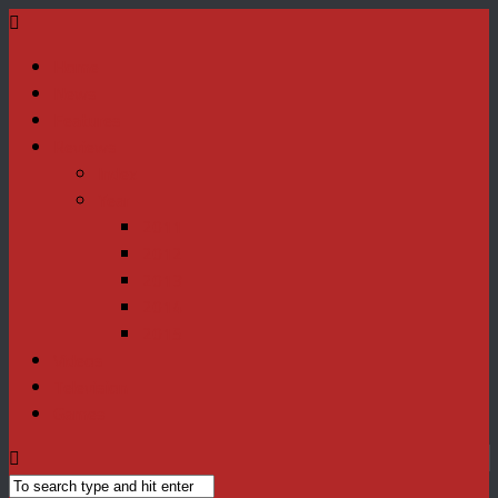
Home
News
Features
Reviews
Index
Year
2011
2012
2013
2014
2015
Videos
Television
Games