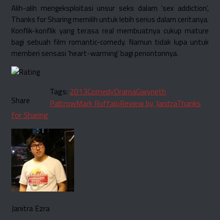
Alih-alih mengeksploitasi unsur seks dalam ‘sex addiction’,
Thanks for Sharing memilih untuk lebih serius dalam ceritanya.
Konflik-konflik yang terasa real membuatnya cukup mature
bagi sebuah film romantic-comedy. Namun tidak lupa untuk
memberi sensasi ‘heart-warming’ bagi penontonnya.
Tags:
2013
Comedy
Drama
Gwyneth
Share
Paltrow
Mark Ruffalo
Review by Janitra
Thanks
for Sharing
Janitra Ezra