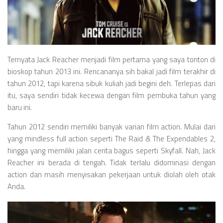
Videos
Television
Games
Ternyata Jack Reacher menjadi film pertama yang saya tonton di
bioskop tahun 2013 ini. Rencananya sih bakal jadi film terakhir di
tahun 2012, tapi karena sibuk kuliah jadi begini deh. Terlepas dari
itu, saya sendiri tidak kecewa dengan film pembuka tahun yang
baru ini.
Tahun 2012 sendiri memiliki banyak varian film action. Mulai dari
yang mindless full action seperti The Raid & The Expendables 2,
hingga yang memiliki jalan cerita bagus seperti Skyfall. Nah, Jack
Reacher ini berada di tengah. Tidak terlalu didominasi dengan
action dan masih menyisakan pekerjaan untuk diolah oleh otak
Anda.