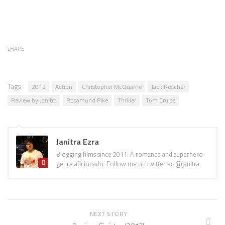
SHARE
Tags:
2012
Action
Christopher McQuarrie
Jack Reacher
Review by Janitra
Rosamund Pike
Thriller
Tom Cruise
Janitra Ezra
Blogging films since 2011. A romance and superhero
genre aficionado. Follow me on twitter -> @janitra
NEXT STORY