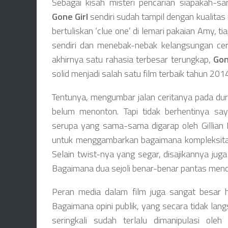
Sebagai kisah misteri pencarian siapakah-
Gone Girl
sendiri sudah tampil dengan kualita
bertuliskan ‘clue one’ di lemari pakaian Amy, 
sendiri dan menebak-nebak kelangsungan cerit
akhirnya satu rahasia terbesar terungkap,
Gon
solid menjadi salah satu film terbaik tahun 2014
Tentunya, mengumbar jalan ceritanya pada du
belum menonton. Tapi tidak berhentinya sa
serupa yang sama-sama digarap oleh Gillian 
untuk menggambarkan bagaimana kompleksitas
Selain twist-nya yang segar, disajikannya juga
Bagaimana dua sejoli benar-benar pantas me
Peran media dalam film juga sangat besar hi
Bagaimana opini publik, yang secara tidak lang
seringkali sudah terlalu dimanipulasi ol