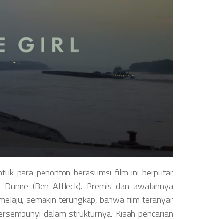
uk para penonton berasumsi film ini berputar
Nick Dunne (Ben Affleck). Premis dan awalannya
 melaju, semakin terungkap, bahwa film teranyar
 tersembunyi dalam strukturnya. Kisah pencarian