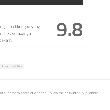
9.8
gi, tiap tikungan yang
Fincher, semuanya
ncekam.
Rosamund Pike
nd superhero genre aficionado. Follow me on twitter -> @janitra