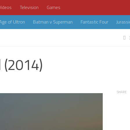
Videos
Television
Games
Age of Ultron
Batman v Superman
Fantastic Four
Jurassi
l (2014)
SHARE