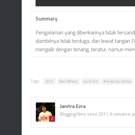
Summary
Pengalaman yang diberikannya tidak tersandin
diambilnya tidak terduga, dan lewat tangan 
mengalir dengan tenang, teratur, namun me
Tags:
2014
Ben Affleck
Gone Girl
Review by Janitra
Janitra Ezra
Blogging films since 2011. A romance a