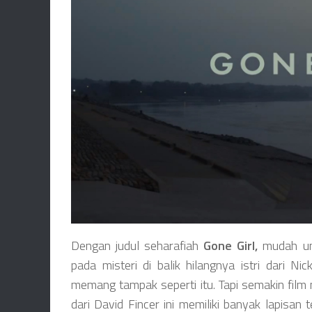
Dengan judul seharafiah
Gone Girl,
mudah unt
pada misteri di balik hilangnya istri dari 
memang tampak seperti itu. Tapi semakin film
dari David Fincer ini memiliki banyak lapisan