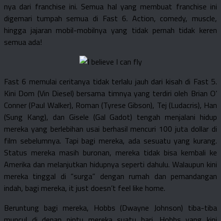
nya dari franchise ini. Semua hal yang membuat franchise ini
digemari tumpah semua di Fast 6. Action, comedy, muscle,
hingga jajaran mobil-mobilnya yang tidak pernah tidak keren
semua ada!
Fast 6 memulai ceritanya tidak terlalu jauh dari kisah di Fast 5.
Kini Dom (Vin Diesel) bersama timnya yang terdiri oleh Brian O’
Conner (Paul Walker), Roman (Tyrese Gibson), Tej (Ludacris), Han
(Sung Kang), dan Gisele (Gal Gadot) tengah menjalani hidup
mereka yang berlebihan usai berhasil mencuri 100 juta dollar di
film sebelumnya. Tapi bagi mereka, ada sesuatu yang kurang.
Status mereka masih buronan, mereka tidak bisa kembali ke
Amerika dan melanjutkan hidupnya seperti dahulu. Walaupun kini
mereka tinggal di “surga” dengan rumah dan pemandangan
indah, bagi mereka, it just doesn’t feel like home.
Beruntung bagi mereka, Hobbs (Dwayne Johnson) tiba-tiba
muncul di depan pintu mereka suatu hari. Hobbs yang kini