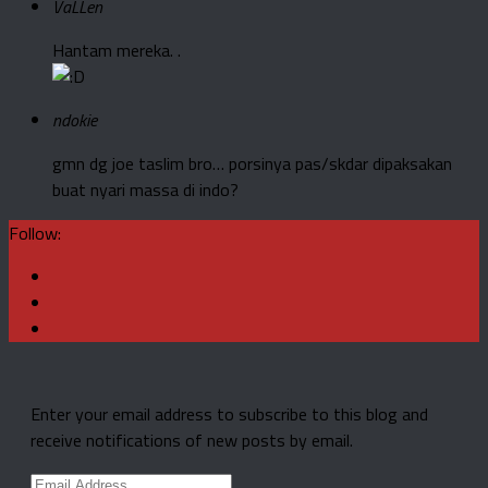
VaLLen
Hantam mereka. .
ndokie
gmn dg joe taslim bro… porsinya pas/skdar dipaksakan
buat nyari massa di indo?
Follow:
Enter your email address to subscribe to this blog and
receive notifications of new posts by email.
Email