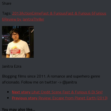
Share
Tags:
2013
Action
Crime
Fast & Furious
Fast & Furious 6
Furious
6
Review by Janitra
Thriller
Janitra Ezra
Blogging films since 2011. A romance and superhero genre
aficionado. Follow me on twitter -> @janitra
Next story
Lihat Credit Scene Fast & Furious 6 Di Sini!
Previous story
Review: Escape from Planet Earth (2013)
You may also like...