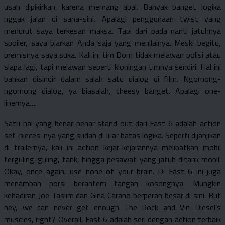
usah dipikirkan, karena memang abal. Banyak banget logika
nggak jalan di sana-sini. Apalagi penggunaan twist yang
menurut saya terkesan maksa. Tapi dari pada nanti jatuhnya
spoiler, saya biarkan Anda saja yang menilainya. Meski begitu,
premisnya saya suka. Kali ini tim Dom tidak melawan polisi atau
siapa lagi, tapi melawan seperti kloningan timnya sendiri. Hal ini
bahkan disindir dalam salah satu dialog di film. Ngomong-
ngomong dialog, ya biasalah, cheesy banget. Apalagi one-
linernya….
Satu hal yang benar-benar stand out dari Fast 6 adalah action
set-pieces-nya yang sudah di luar batas logika. Seperti dijanjikan
di trailernya, kali ini action kejar-kejarannya melibatkan mobil
terguling-guling, tank, hingga pesawat yang jatuh ditarik mobil.
Okay, once again, use none of your brain. Di Fast 6 ini juga
menambah porsi berantem tangan kosongnya. Mungkin
kehadiran Joe Taslim dan Gina Carano berperan besar di sini. But
hey, we can never get enough The Rock and Vin Diesel’s
muscles, right? Overall, Fast 6 adalah seri dengan action terbaik