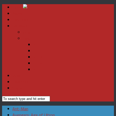
Home
News
Features
Reviews
Index
Year
2011
2012
2013
2014
2015
Videos
Television
Games
Ant-Man
Avengers: Age of Ultron