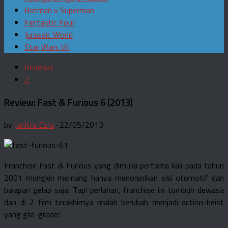
Batman v Superman
Fantastic Four
Jurassic World
Star Wars VII
Reviews
2
Review: Fast & Furious 6 (2013)
by
Janitra Ezra
· 22/05/2013
Franchise Fast & Furious yang dimulai pertama kali pada tahun
2001 mungkin memang hanya menonjolkan sisi otomotif dan
balapan gelap saja. Tapi perlahan, franchise ini tumbuh dewasa
dan di 2 film terakhirnya malah berubah menjadi action-heist
yang gila-gilaan!