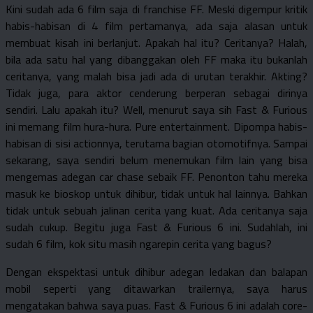
Kini sudah ada 6 film saja di franchise FF. Meski digempur kritik
habis-habisan di 4 film pertamanya, ada saja alasan untuk
membuat kisah ini berlanjut. Apakah hal itu? Ceritanya? Halah,
bila ada satu hal yang dibanggakan oleh FF maka itu bukanlah
ceritanya, yang malah bisa jadi ada di urutan terakhir. Akting?
Tidak juga, para aktor cenderung berperan sebagai dirinya
sendiri. Lalu apakah itu? Well, menurut saya sih Fast & Furious
ini memang film hura-hura. Pure entertainment. Dipompa habis-
habisan di sisi actionnya, terutama bagian otomotifnya. Sampai
sekarang, saya sendiri belum menemukan film lain yang bisa
mengemas adegan car chase sebaik FF. Penonton tahu mereka
masuk ke bioskop untuk dihibur, tidak untuk hal lainnya. Bahkan
tidak untuk sebuah jalinan cerita yang kuat. Ada ceritanya saja
sudah cukup. Begitu juga Fast & Furious 6 ini. Sudahlah, ini
sudah 6 film, kok situ masih ngarepin cerita yang bagus?
Dengan ekspektasi untuk dihibur adegan ledakan dan balapan
mobil seperti yang ditawarkan trailernya, saya harus
mengatakan bahwa saya puas. Fast & Furious 6 ini adalah core-