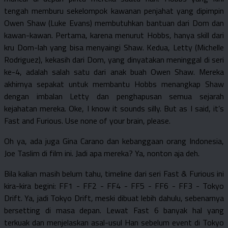
tengah memburu sekelompok kawanan penjahat yang dipimpin
Owen Shaw (Luke Evans) membutuhkan bantuan dari Dom dan
kawan-kawan. Pertama, karena menurut Hobbs, hanya skill dari
kru Dom-lah yang bisa menyaingi Shaw. Kedua, Letty (Michelle
Rodriguez), kekasih dari Dom, yang dinyatakan meninggal di seri
ke-4, adalah salah satu dari anak buah Owen Shaw. Mereka
akhirnya sepakat untuk membantu Hobbs menangkap Shaw
dengan imbalan Letty dan penghapusan semua sejarah
kejahatan mereka. Oke, I know it sounds silly. But as I said, it’s
Fast and Furious. Use none of your brain, please.
Oh ya, ada juga Gina Carano dan kebanggaan orang Indonesia,
Joe Taslim di film ini. Jadi apa mereka? Ya, nonton aja deh.
Bila kalian masih belum tahu, timeline dari seri Fast & Furious ini
kira-kira begini: FF1 - FF2 - FF4 - FF5 - FF6 - FF3 - Tokyo
Drift. Ya, jadi Tokyo Drift, meski dibuat lebih dahulu, sebenarnya
bersetting di masa depan. Lewat Fast 6 banyak hal yang
terkuak dan menjelaskan asal-usul Han sebelum event di Tokyo