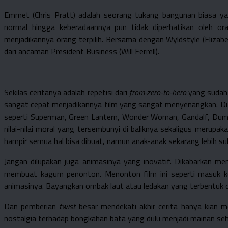
Emmet (Chris Pratt) adalah seorang tukang bangunan biasa yang
normal hingga keberadaannya pun tidak diperhatikan oleh o
menjadikannya orang terpilih. Bersama dengan Wyldstyle (Eliza
dari ancaman President Business (Will Ferrell).
Sekilas ceritanya adalah repetisi dari
from-zero-to-hero
yang sudah 
sangat cepat menjadikannya film yang sangat menyenangkan. Di
seperti Superman, Green Lantern, Wonder Woman, Gandalf, Dumbl
nilai-nilai moral yang tersembunyi di baliknya sekaligus merupa
hampir semua hal bisa dibuat, namun anak-anak sekarang lebih suk
Jangan dilupakan juga animasinya yang inovatif. Dikabarkan m
membuat kagum penonton. Menonton film ini seperti masuk ke 
animasinya. Bayangkan ombak laut atau ledakan yang terbentuk d
Dan pemberian
twist
besar mendekati akhir cerita hanya kian me
nostalgia terhadap bongkahan bata yang dulu menjadi mainan sehari