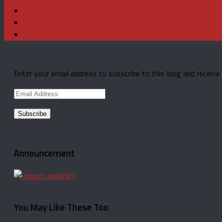
Enter your email address to subscribe to this blog and receive
Email
Address
Announcement
You May Like These Too