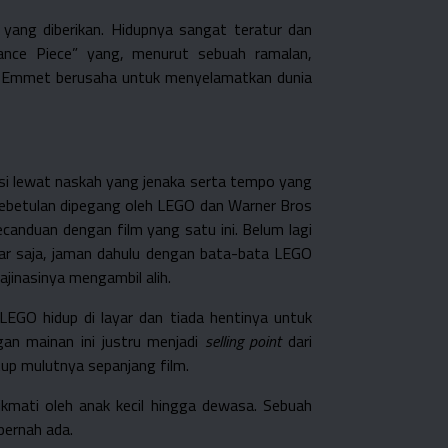
 yang diberikan. Hidupnya sangat teratur dan
ance Piece” yang, menurut sebuah ramalan,
t), Emmet berusaha untuk menyelamatkan dunia
usi lewat naskah yang jenaka serta tempo yang
kebetulan dipegang oleh LEGO dan Warner Bros
anduan dengan film yang satu ini. Belum lagi
enar saja, jaman dahulu dengan bata-bata LEGO
ajinasinya mengambil alih.
EGO hidup di layar dan tiada hentinya untuk
an mainan ini justru menjadi
selling point
dari
up mulutnya sepanjang film.
nikmati oleh anak kecil hingga dewasa. Sebuah
pernah ada.