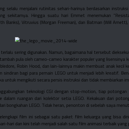
 selalu menjalani rutinitas sehari-harinya berdasarkan instruksi
rang sekitarnya. Hingga suatu hari Emmet menemukan “Resist
beth Banks), Vitruvius (Morgan Freeman), dan Batman (Will Arnet
terlalu sering digunakan. Namun, bagaimana hal tersebut dieksek
tambah pula oleh cameo-cameo karakter populer yang lisensinya 
edore, Robin Hood, dan lain-lainnya makin membuat anak kecil kec
kan sindiran bagi para pemain LEGO untuk menjadi lebih kreatif. B
a untuk mengikuti secara persis instruksi dan tidak membiarkan im
enggabungkan teknologi CGI dengan stop-motion, tiap potongan L
dalam ruangan dari kolektor setia LEGO. Kekakuan dari potong
ari bongkahan LEGO. Tidak heran, penonton di sebelah saya menut
lengkapi film ini sebagai satu paket film keluarga yang bisa di
-hari dan kini telah menjadi salah satu film animasi terbaik yang 