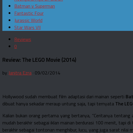
Batman v Superman
Fantastic Four
Jurassic World
Star Wars VII
Reviews
0
Review: The LEGO Movie (2014)
by
Janitra Ezra
· 09/02/2014
Hollywood sudah membuat film adaptasi dari mainan seperti
Bat
dibuat hanya sekadar meraup untung saja, tapi ternyata
The LEG
Kalian bukan orang pertama yang bertanya, “Ceritanya tentang a
mudah berakhir sebagai iklan mainan berdurasi 100 menit, tapi di 
berakhir sebagai tontonan menghibur, lucu, yang juga sarat nilai m