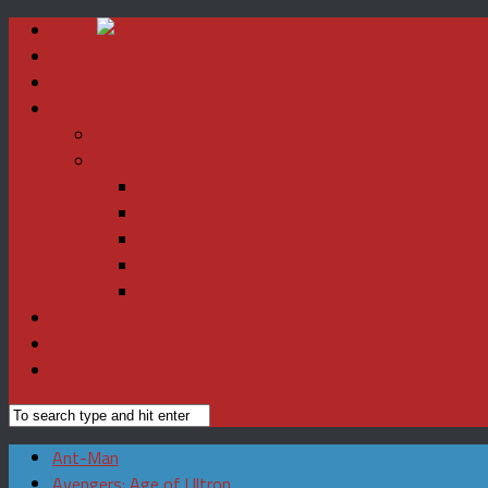
Home
News
Features
Reviews
Index
Year
2011
2012
2013
2014
2015
Videos
Television
Games
Ant-Man
Avengers: Age of Ultron