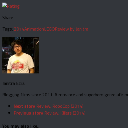
Share
Tags:
2014
Animation
LEGO
Review by Janitra
Janitra Ezra
Blogging films since 2011. A romance and superhero genre aficio
Next story
Review: RoboCop (2014)
Previous story
Review: Killers (2014)
You may also like...