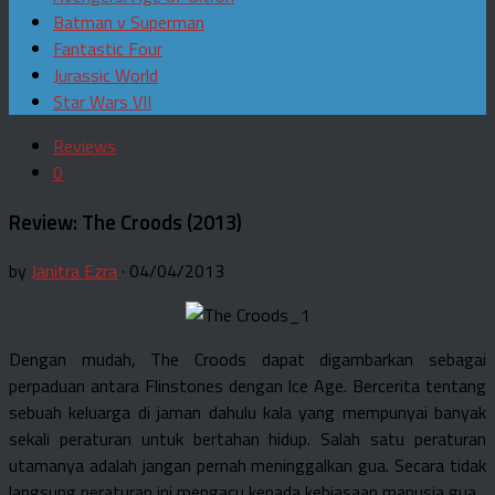
Batman v Superman
Fantastic Four
Jurassic World
Star Wars VII
Reviews
0
Review: The Croods (2013)
by
Janitra Ezra
· 04/04/2013
Dengan mudah, The Croods dapat digambarkan sebagai
perpaduan antara Flinstones dengan Ice Age. Bercerita tentang
sebuah keluarga di jaman dahulu kala yang mempunyai banyak
sekali peraturan untuk bertahan hidup. Salah satu peraturan
utamanya adalah jangan pernah meninggalkan gua. Secara tidak
langsung peraturan ini mengacu kepada kebiasaan manusia gua.