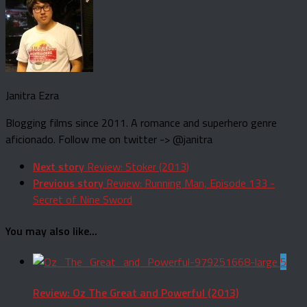
Janitra Ezra
Blogging films since 2011. A romance and superhero genre
aficionado. Follow me on twitter -> @janitra
Next story
Review: Stoker (2013)
Previous story
Review: Running Man, Episode 133 -
Secret of Nine Sword
You may also like...
5
Review: Oz The Great and Powerful (2013)