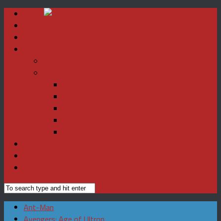
Home
News
Features
Reviews
Index
Year
2011
2012
2013
2014
2015
Videos
Television
Games
Ant-Man
Avengers: Age of Ultron