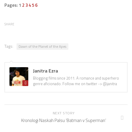
Pages: 1
2
3
4
5
6
SHARE
Tags:
Dawn of the Planet of the Apes
Janitra Ezra
Blogging films since 2011. A romance and superhero
genre aficionado. Follow me on twitter -> @janitra
NEXT STORY
Kronologi Naskah Palsu ‘Batman v Superman’