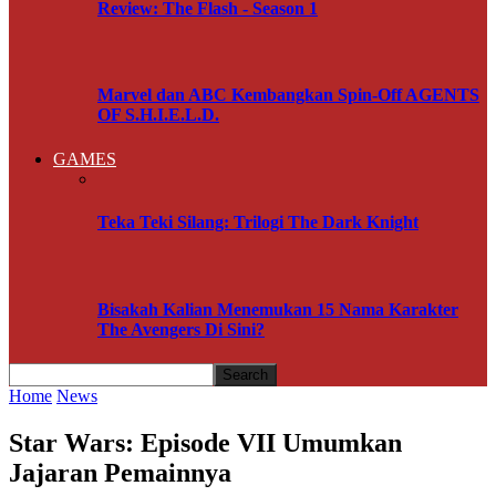
Review: The Flash - Season 1
Marvel dan ABC Kembangkan Spin-Off AGENTS
OF S.H.I.E.L.D.
GAMES
Teka Teki Silang: Trilogi The Dark Knight
Bisakah Kalian Menemukan 15 Nama Karakter
The Avengers Di Sini?
Home
News
Star Wars: Episode VII Umumkan
Jajaran Pemainnya