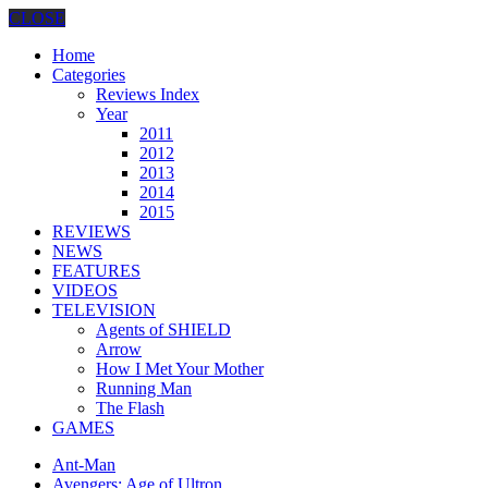
CLOSE
Home
Categories
Reviews Index
Year
2011
2012
2013
2014
2015
REVIEWS
NEWS
FEATURES
VIDEOS
TELEVISION
Agents of SHIELD
Arrow
How I Met Your Mother
Running Man
The Flash
GAMES
Ant-Man
Avengers: Age of Ultron