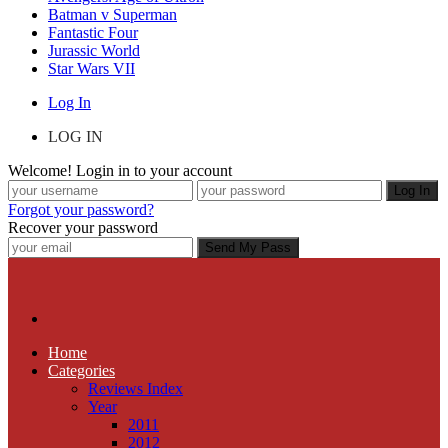
Batman v Superman
Fantastic Four
Jurassic World
Star Wars VII
Log In
LOG IN
Welcome! Login in to your account
Forgot your password?
Recover your password
Home
Categories
Reviews Index
Year
2011
2012