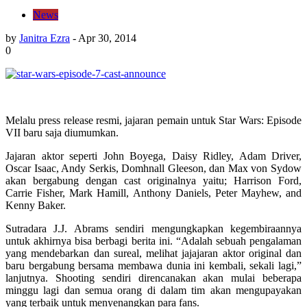
News
by
Janitra Ezra
-
Apr 30, 2014
0
Melalu press release resmi, jajaran pemain untuk Star Wars: Episode
VII baru saja diumumkan.
Jajaran aktor seperti John Boyega, Daisy Ridley, Adam Driver,
Oscar Isaac, Andy Serkis, Domhnall Gleeson, dan Max von Sydow
akan bergabung dengan cast originalnya yaitu; Harrison Ford,
Carrie Fisher, Mark Hamill, Anthony Daniels, Peter Mayhew, and
Kenny Baker.
Sutradara J.J. Abrams sendiri mengungkapkan kegembiraannya
untuk akhirnya bisa berbagi berita ini. “Adalah sebuah pengalaman
yang mendebarkan dan sureal, melihat jajajaran aktor original dan
baru bergabung bersama membawa dunia ini kembali, sekali lagi,”
lanjutnya. Shooting sendiri direncanakan akan mulai beberapa
minggu lagi dan semua orang di dalam tim akan mengupayakan
yang terbaik untuk menyenangkan para fans.