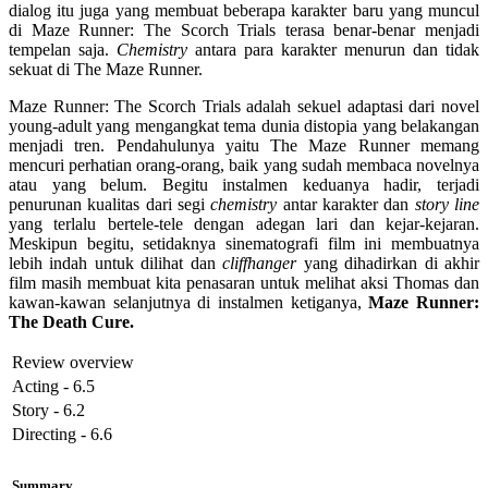
dialog itu juga yang membuat beberapa karakter baru yang muncul
di Maze Runner: The Scorch Trials terasa benar-benar menjadi
tempelan saja.
Chemistry
antara para karakter menurun dan tidak
sekuat di The Maze Runner.
Maze Runner: The Scorch Trials adalah sekuel adaptasi dari novel
young-adult yang mengangkat tema dunia distopia yang belakangan
menjadi tren. Pendahulunya yaitu The Maze Runner memang
mencuri perhatian orang-orang, baik yang sudah membaca novelnya
atau yang belum. Begitu instalmen keduanya hadir, terjadi
penurunan kualitas dari segi
chemistry
antar karakter dan
story line
yang terlalu bertele-tele dengan adegan lari dan kejar-kejaran.
Meskipun begitu, setidaknya sinematografi film ini membuatnya
lebih indah untuk dilihat dan
cliffhanger
yang dihadirkan di akhir
film masih membuat kita penasaran untuk melihat aksi Thomas dan
kawan-kawan selanjutnya di instalmen ketiganya,
Maze Runner:
The Death Cure.
Review overview
Acting - 6.5
Story - 6.2
Directing - 6.6
Summary