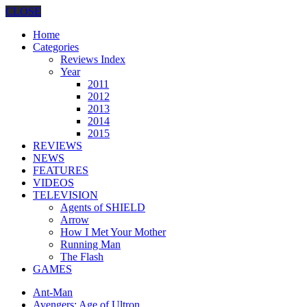
CLOSE
Home
Categories
Reviews Index
Year
2011
2012
2013
2014
2015
REVIEWS
NEWS
FEATURES
VIDEOS
TELEVISION
Agents of SHIELD
Arrow
How I Met Your Mother
Running Man
The Flash
GAMES
Ant-Man
Avengers: Age of Ultron