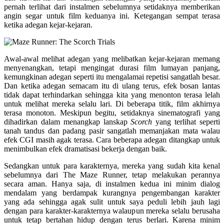
pernah terlihat dari instalmen sebelumnya setidaknya memberikan
angin segar untuk film keduanya ini. Ketegangan sempat terasa
ketika adegan kejar-kejaran.
Awal-awal melihat adegan yang melibatkan kejar-kejaran memang
menyenangkan, tetapi mengingat durasi film lumayan panjang,
kemungkinan adegan seperti itu mengalamai repetisi sangatlah besar.
Dan ketika adegan semacam itu di ulang terus, efek bosan lantas
tidak dapat terhindarkan sehingga kita yang menonton terasa lelah
untuk melihat mereka selalu lari. Di beberapa titik, film akhirnya
terasa monoton. Meskipun begitu, setidaknya sinematografi yang
dihadirkan dalam menangkap lanskap
Scorch
yang terlihat seperti
tanah tandus dan padang pasir sangatlah memanjakan mata walau
efek CGI masih agak terasa. Cara beberapa adegan ditangkap untuk
menimbulkan efek dramatisasi bekerja dengan baik.
Sedangkan untuk para karakternya, mereka yang sudah kita kenal
sebelumnya dari The Maze Runner, tetap melakukan perannya
secara aman. Hanya saja, di instalmen kedua ini minim dialog
mendalam yang berdampak kurangnya pengembangan karakter
yang ada sehingga agak sulit untuk saya peduli lebih jauh lagi
dengan para karakter-karakternya walaupun mereka selalu berusaha
untuk tetap bertahan hidup dengan terus berlari. Karena minim