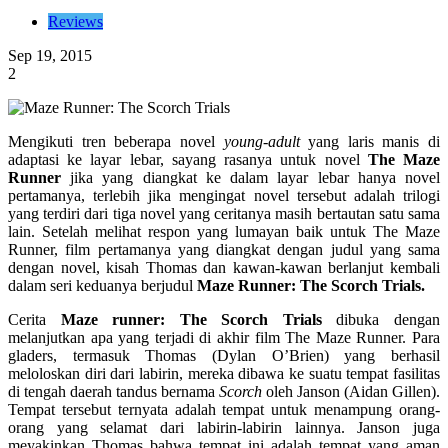
Reviews
Sep 19, 2015
2
Mengikuti tren beberapa novel
young-adult
yang laris manis di
adaptasi ke layar lebar, sayang rasanya untuk novel
The Maze
Runner
jika yang diangkat ke dalam layar lebar hanya novel
pertamanya, terlebih jika mengingat novel tersebut adalah trilogi
yang terdiri dari tiga novel yang ceritanya masih bertautan satu sama
lain. Setelah melihat respon yang lumayan baik untuk The Maze
Runner, film pertamanya yang diangkat dengan judul yang sama
dengan novel, kisah Thomas dan kawan-kawan berlanjut kembali
dalam seri keduanya berjudul
Maze Runner: The Scorch Trials.
Cerita
Maze runner: The Scorch Trials
dibuka dengan
melanjutkan apa yang terjadi di akhir film The Maze Runner. Para
gladers, termasuk Thomas (Dylan O’Brien) yang berhasil
meloloskan diri dari labirin, mereka dibawa ke suatu tempat fasilitas
di tengah daerah tandus bernama
Scorch
oleh Janson (Aidan Gillen).
Tempat tersebut ternyata adalah tempat untuk menampung orang-
orang yang selamat dari labirin-labirin lainnya. Janson juga
meyakinkan Thomas bahwa tempat ini adalah tempat yang aman