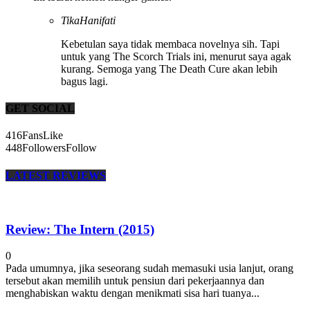
TikaHanifati
Kebetulan saya tidak membaca novelnya sih. Tapi
untuk yang The Scorch Trials ini, menurut saya agak
kurang. Semoga yang The Death Cure akan lebih
bagus lagi.
GET SOCIAL
416
Fans
Like
448
Followers
Follow
LATEST REVIEWS
Review: The Intern (2015)
0
Pada umumnya, jika seseorang sudah memasuki usia lanjut, orang
tersebut akan memilih untuk pensiun dari pekerjaannya dan
menghabiskan waktu dengan menikmati sisa hari tuanya...