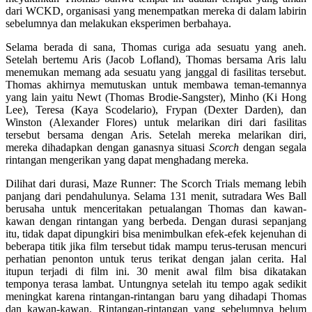
dari WCKD, organisasi yang menempatkan mereka di dalam labirin
sebelumnya dan melakukan eksperimen berbahaya.
Selama berada di sana, Thomas curiga ada sesuatu yang aneh.
Setelah bertemu Aris (Jacob Lofland), Thomas bersama Aris lalu
menemukan memang ada sesuatu yang janggal di fasilitas tersebut.
Thomas akhirnya memutuskan untuk membawa teman-temannya
yang lain yaitu Newt (Thomas Brodie-Sangster), Minho (Ki Hong
Lee), Teresa (Kaya Scodelario), Frypan (Dexter Darden), dan
Winston (Alexander Flores) untuk melarikan diri dari fasilitas
tersebut bersama dengan Aris. Setelah mereka melarikan diri,
mereka dihadapkan dengan ganasnya situasi
Scorch
dengan segala
rintangan mengerikan yang dapat menghadang mereka.
Dilihat dari durasi, Maze Runner: The Scorch Trials memang lebih
panjang dari pendahulunya. Selama 131 menit, sutradara Wes Ball
berusaha untuk menceritakan petualangan Thomas dan kawan-
kawan dengan rintangan yang berbeda. Dengan durasi sepanjang
itu, tidak dapat dipungkiri bisa menimbulkan efek-efek kejenuhan di
beberapa titik jika film tersebut tidak mampu terus-terusan mencuri
perhatian penonton untuk terus terikat dengan jalan cerita. Hal
itupun terjadi di film ini. 30 menit awal film bisa dikatakan
temponya terasa lambat. Untungnya setelah itu tempo agak sedikit
meningkat karena rintangan-rintangan baru yang dihadapi Thomas
dan kawan-kawan. Rintangan-rintangan yang sebelumnya belum