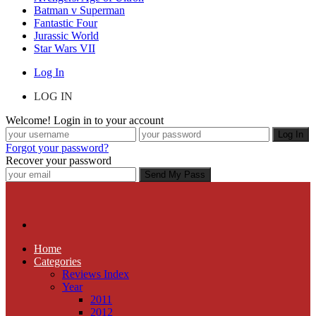
Batman v Superman
Fantastic Four
Jurassic World
Star Wars VII
Log In
LOG IN
Welcome! Login in to your account
Forgot your password?
Recover your password
Home
Categories
Reviews Index
Year
2011
2012