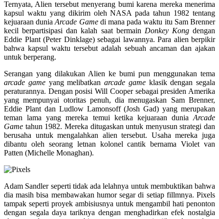
Ternyata, Alien tersebut menyerang bumi karena mereka menerima
kapsul waktu yang dikirim oleh NASA pada tahun 1982 tentang
kejuaraan dunia
Arcade Game
di mana pada waktu itu Sam Brenner
kecil berpartisipasi dan kalah saat bermain
Donkey Kong
dengan
Eddie Plant (Peter Dinklage) sebagai lawannya. Para alien berpikir
bahwa kapsul waktu tersebut adalah sebuah ancaman dan ajakan
untuk berperang.
Serangan yang dilakukan Alien ke bumi pun menggunakan tema
arcade game
yang melibatkan
arcade game
klasik dengan segala
peraturannya. Dengan posisi Will Cooper sebagai presiden Amerika
yang mempunyai otoritas penuh, dia menugaskan Sam Brenner,
Eddie Plant dan Ludlow Lamonsoff (Josh Gad) yang merupakan
teman lama yang mereka temui ketika kejuaraan dunia
Arcade
Game
tahun 1982. Mereka ditugaskan untuk menyusun strategi dan
berusaha untuk mengalahkan alien tersebut. Usaha mereka juga
dibantu oleh seorang letnan kolonel cantik bernama Violet van
Patten (Michelle Monaghan).
Adam Sandler seperti tidak ada lelahnya untuk membuktikan bahwa
dia masih bisa membawakan humor segar di setiap fillmnya. Pixels
tampak seperti proyek ambisiusnya untuk mengambil hati penonton
dengan segala daya tariknya dengan menghadirkan efek nostalgia