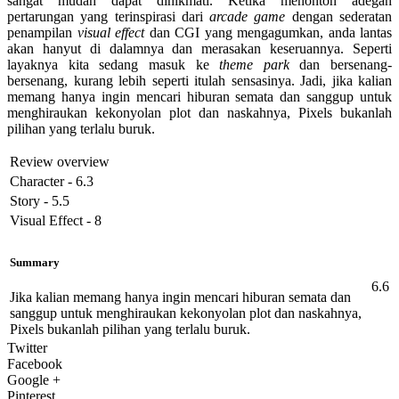
sangat mudah dapat dinikmati. Ketika menonton adegan
pertarungan yang terinspirasi dari
arcade game
dengan sederatan
penampilan
visual effect
dan CGI yang mengagumkan, anda lantas
akan hanyut di dalamnya dan merasakan keseruannya. Seperti
layaknya kita sedang masuk ke
theme park
dan bersenang-
bersenang, kurang lebih seperti itulah sensasinya. Jadi, jika kalian
memang hanya ingin mencari hiburan semata dan sanggup untuk
menghiraukan kekonyolan plot dan naskahnya, Pixels bukanlah
pilihan yang terlalu buruk.
Review overview
Character - 6.3
Story - 5.5
Visual Effect - 8
Summary
6.6
Jika kalian memang hanya ingin mencari hiburan semata dan
sanggup untuk menghiraukan kekonyolan plot dan naskahnya,
Pixels bukanlah pilihan yang terlalu buruk.
Twitter
Facebook
Google +
Pinterest