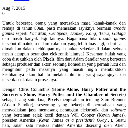
Aug 7, 2015
0
Untuk beberapa orang yang merasakan masa kanak-kanak dan
remaja di tahun 80an, pasti merasakan asyiknya bermain
arcade
games
seperti
Pac-Man, Centipede, Donkey Kong, Tetris, Galaga
dan masih banyak lagi lainnya. Bagaimana bila
arcade games
tersebut dimainkan dalam cakupan yang lebih luas lagi, sebut saja,
dimainkan dalam kehidupan nyata bukan sekedar di dalam sebuah
mesin ataupun perangkat elektronik lainnya? Keseruan itulah yang
coba disuguhkan oleh
Pixels
, film dari Adam Sandler yang berperan
sebagai produser dan aktor, seorang komedian yang pernah lucu dan
menghibur pada masanya yang masih ingin membuktikan
keahliannya akan hal itu melalui film ini, yang sayangnya, dia
terseok-seok dalam prosesnya.
Dengan Chris Columbus (
Home Alone, Harry Potter and the
Sorcerer’s Stone, Harry Potter and the Chamber of Secrets
)
sebagai sang sutradara,
Pixels
mengisahkan tentang Sam Brenner
(Adam Sandler), seseorang yang bekerja di perusahaan yang
menyediakan jasa memasang perangkat elektronik dan
software
yang berteman sejak kecil dengan Will Cooper (Kevin James),
presiden Amerika (
Kevin James as a president? Okay…
). Suatu
hari, salah satu markas militer Amerika diserang oleh Alien.