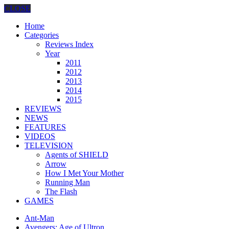
CLOSE
Home
Categories
Reviews Index
Year
2011
2012
2013
2014
2015
REVIEWS
NEWS
FEATURES
VIDEOS
TELEVISION
Agents of SHIELD
Arrow
How I Met Your Mother
Running Man
The Flash
GAMES
Ant-Man
Avengers: Age of Ultron