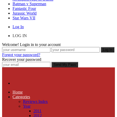
Batman v Superman
Fantastic Four
Jurassic World
Star Wars VII
Log In
LOG IN
Welcome! Login in to your account
Forgot your password?
Recover your password
Home
Categories
Reviews Index
Year
2011
2012