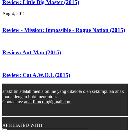
Review: Little Big Master (2015)
Aug 4, 2015
Review - Mission: Impossible - Rogue Nation (2015)
Review: Ant-Man (2015)
Review: Cat A.W.O.L (2015)
anakfilm adalah media online yang dikelola oleh sekumpulan anak
muda dengan hobi menonton.
Contact us:
anakfilmcom@gmail.com
AFFILIATED WITH: