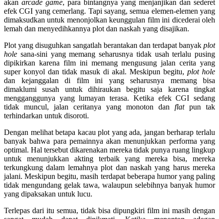
akan
arcade game
, para bintangnya yang menjanjikan dan sederet
efek CGI yang cemerlang. Tapi sayang, semua elemen-elemen yang
dimaksudkan untuk menonjolkan keunggulan film ini dicederai oleh
lemah dan menyedihkannya plot dan naskah yang disajikan.
Plot yang disuguhkan sangatlah berantakan dan terdapat banyak
plot
hole
sana-sini yang memang seharusnya tidak usah terlalu pusing
dipikirkan karena film ini memang mengusung jalan cerita yang
super konyol dan tidak masuk di akal. Meskipun begitu,
plot hole
dan kejanggalan di film ini yang seharusnya memang bisa
dimaklumi susah untuk dihiraukan begitu saja karena tingkat
mengganggunya yang lumayan terasa. Ketika efek CGI sedang
tidak muncul, jalan ceritanya yang monoton dan
flat
pun tak
terhindarkan untuk disoroti.
Dengan melihat betapa kacau plot yang ada, jangan berharap terlalu
banyak bahwa para pemainnya akan menunjukkan performa yang
optimal. Hal tersebut dikarenakan mereka tidak punya ruang lingkup
untuk menunjukkan akting terbaik yang mereka bisa, mereka
terkungkung dalam lemahnya plot dan naskah yang harus mereka
jalani. Meskipun begitu, masih terdapat beberapa humor yang paling
tidak mengundang gelak tawa, walaupun selebihnya banyak humor
yang dipaksakan untuk lucu.
Terlepas dari itu semua, tidak bisa dipungkiri film ini masih dengan