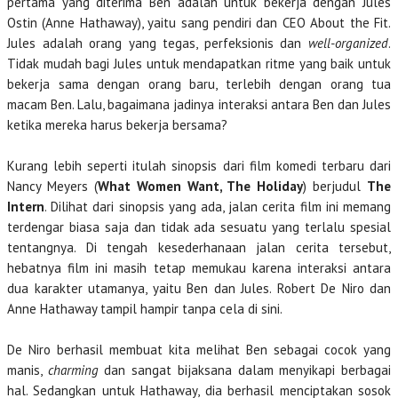
pertama yang diterima Ben adalah untuk bekerja dengan Jules
Ostin (Anne Hathaway), yaitu sang pendiri dan CEO About the Fit.
Jules adalah orang yang tegas, perfeksionis dan
well-organized
.
Tidak mudah bagi Jules untuk mendapatkan ritme yang baik untuk
bekerja sama dengan orang baru, terlebih dengan orang tua
macam Ben. Lalu, bagaimana jadinya interaksi antara Ben dan Jules
ketika mereka harus bekerja bersama?
Kurang lebih seperti itulah sinopsis dari film komedi terbaru dari
Nancy Meyers (
What Women Want, The Holiday
) berjudul
The
Intern
. Dilihat dari sinopsis yang ada, jalan cerita film ini memang
terdengar biasa saja dan tidak ada sesuatu yang terlalu spesial
tentangnya. Di tengah kesederhanaan jalan cerita tersebut,
hebatnya film ini masih tetap memukau karena interaksi antara
dua karakter utamanya, yaitu Ben dan Jules. Robert De Niro dan
Anne Hathaway tampil hampir tanpa cela di sini.
De Niro berhasil membuat kita melihat Ben sebagai cocok yang
manis,
charming
dan sangat bijaksana dalam menyikapi berbagai
hal. Sedangkan untuk Hathaway, dia berhasil menciptakan sosok