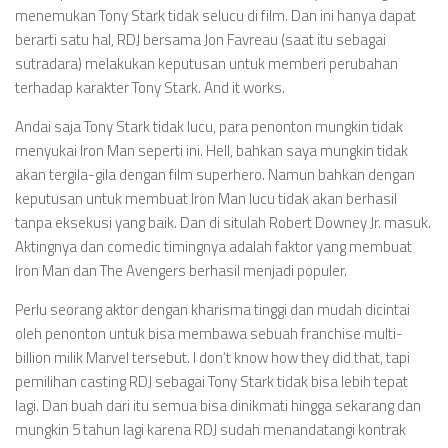
menemukan Tony Stark tidak selucu di film. Dan ini hanya dapat
berarti satu hal, RDJ bersama Jon Favreau (saat itu sebagai
sutradara) melakukan keputusan untuk memberi perubahan
terhadap karakter Tony Stark. And it works.
Andai saja Tony Stark tidak lucu, para penonton mungkin tidak
menyukai Iron Man seperti ini. Hell, bahkan saya mungkin tidak
akan tergila-gila dengan film superhero. Namun bahkan dengan
keputusan untuk membuat Iron Man lucu tidak akan berhasil
tanpa eksekusi yang baik. Dan di situlah Robert Downey Jr. masuk.
Aktingnya dan comedic timingnya adalah faktor yang membuat
Iron Man dan The Avengers berhasil menjadi populer.
Perlu seorang aktor dengan kharisma tinggi dan mudah dicintai
oleh penonton untuk bisa membawa sebuah franchise multi-
billion milik Marvel tersebut. I don’t know how they did that, tapi
pemilihan casting RDJ sebagai Tony Stark tidak bisa lebih tepat
lagi. Dan buah dari itu semua bisa dinikmati hingga sekarang dan
mungkin 5 tahun lagi karena RDJ sudah menandatangi kontrak