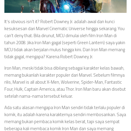
It’s obvious isn’t it? Robert Downey Jr. adalah awal dan kunci
kesuksesan dari Marvel Cinematic Universe hingga sekarang. You
can’t deny that. Bila dirunut, MCU dimulai oleh film Iron Man di
tahun 2008. Jika Iron Man gagal (seperti Green Lantern) saya yakin
MCU tidak akan berjalan mulus hingga kini. Dan Iron Man memang
tidak gagal, mengapa? Karena Robert Downey Jr.
Iron Man, meski tidak bisa dibilang sebagai karakter kelas bawah,
memang bukanlah karakter populer dari Marvel. Sebelum filmnya
rilis, Marvel is all about X-Men, Wolverine, Spider-Man, Fantastic
Four, Hulk, Captain America, atau Thor. Iron Man baru akan disebut
setelah nama-nama tersebut keluar.
Ada satu alasan mengapa Iron Man sendiri tidak terlalu populer di
komik, itu adalah karena karakternya sendiri membosankan. Saya
memang bukan pembaca komik kelas berat, tapi saya sempat
beberapa kali membaca komik Iron Man dan saya memang