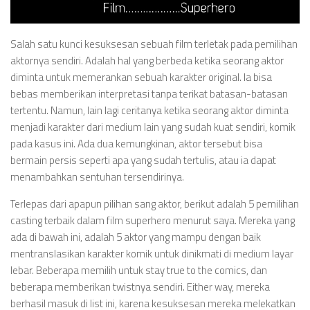
Videos
Television
Salah satu kunci kesuksesan sebuah film terletak pada pemilihan
Games
aktornya sendiri. Adalah hal yang berbeda ketika seorang aktor
diminta untuk memerankan sebuah karakter original. Ia bisa
bebas memberikan interpretasi tanpa terikat batasan-batasan
tertentu. Namun, lain lagi ceritanya ketika seorang aktor diminta
menjadi karakter dari medium lain yang sudah kuat sendiri, komik
pada kasus ini. Ada dua kemungkinan, aktor tersebut bisa
bermain persis seperti apa yang sudah tertulis, atau ia dapat
menambahkan sentuhan tersendirinya.
Terlepas dari apapun pilihan sang aktor, berikut adalah 5 pemilihan
casting terbaik dalam film superhero menurut saya. Mereka yang
ada di bawah ini, adalah 5 aktor yang mampu dengan baik
mentranslasikan karakter komik untuk dinikmati di medium layar
lebar. Beberapa memilih untuk stay true to the comics, dan
beberapa memberikan twistnya sendiri. Either way, mereka
berhasil masuk di list ini, karena kesuksesan mereka melekatkan