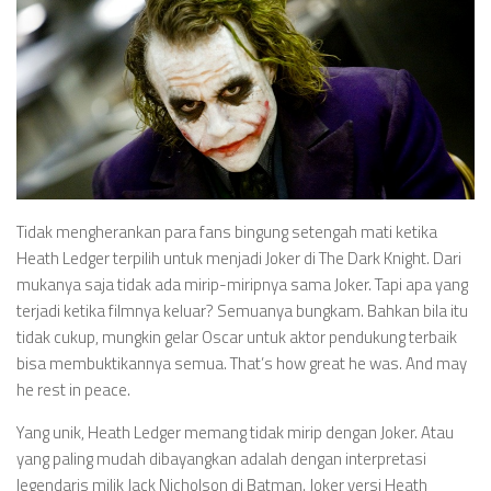
Tidak mengherankan para fans bingung setengah mati ketika
Heath Ledger terpilih untuk menjadi Joker di The Dark Knight. Dari
mukanya saja tidak ada mirip-miripnya sama Joker. Tapi apa yang
terjadi ketika filmnya keluar? Semuanya bungkam. Bahkan bila itu
tidak cukup, mungkin gelar Oscar untuk aktor pendukung terbaik
bisa membuktikannya semua. That’s how great he was. And may
he rest in peace.
Yang unik, Heath Ledger memang tidak mirip dengan Joker. Atau
yang paling mudah dibayangkan adalah dengan interpretasi
legendaris milik Jack Nicholson di Batman. Joker versi Heath