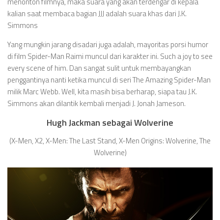
menonton filmnya, maka suara yang akan terdengar di kepala
kalian saat membaca bagian JJJ adalah suara khas dari J.K.
Simmons
Yang mungkin jarang disadari juga adalah, mayoritas porsi humor
di film Spider-Man Raimi muncul dari karakter ini. Such a joy to see
every scene of him. Dan sangat sulit untuk membayangkan
penggantinya nanti ketika muncul di seri The Amazing Spider-Man
milik Marc Webb. Well, kita masih bisa berharap, siapa tau J.K.
Simmons akan dilantik kembali menjadi J. Jonah Jameson.
Hugh Jackman sebagai Wolverine
(X-Men, X2, X-Men: The Last Stand, X-Men Origins: Wolverine, The
Wolverine)