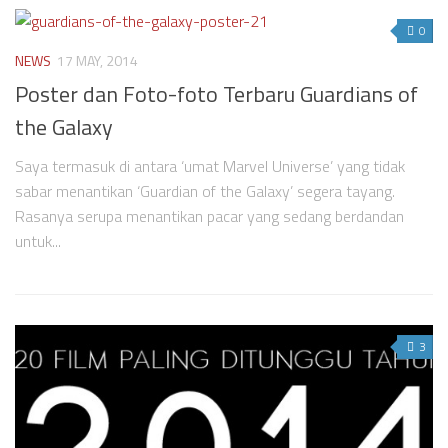
0
NEWS
17 MAY, 2014
Poster dan Foto-foto Terbaru Guardians of
the Galaxy
Saya termasuk di antara ‘umat Marvel Universe’ yang tidak
sabar menantikan ‘Guardian of the Galaxy’ segera tayang.
Rasanya serupa menantikan pacar yang sedang berdandan
untuk...
3