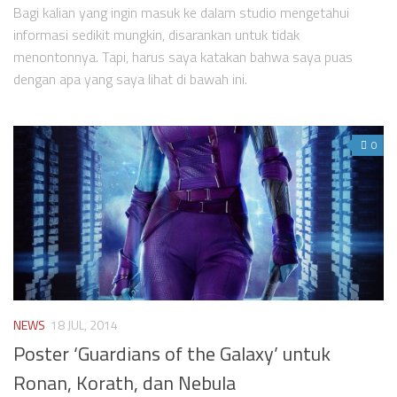
Bagi kalian yang ingin masuk ke dalam studio mengetahui
informasi sedikit mungkin, disarankan untuk tidak
menontonnya. Tapi, harus saya katakan bahwa saya puas
dengan apa yang saya lihat di bawah ini.
0
NEWS
18 JUL, 2014
Poster ‘Guardians of the Galaxy’ untuk
Ronan, Korath, dan Nebula