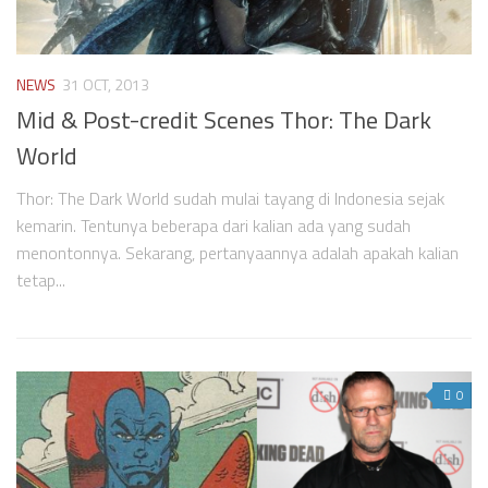
NEWS
31 OCT, 2013
Mid & Post-credit Scenes Thor: The Dark
World
Thor: The Dark World sudah mulai tayang di Indonesia sejak
kemarin. Tentunya beberapa dari kalian ada yang sudah
menontonnya. Sekarang, pertanyaannya adalah apakah kalian
tetap...
0