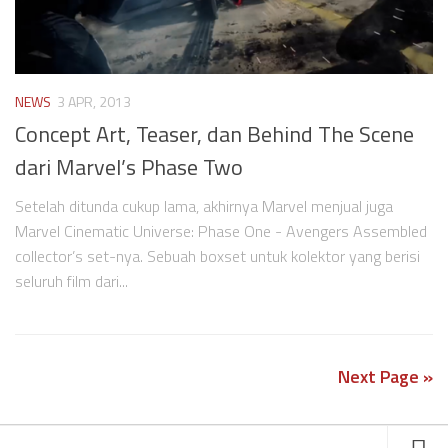
NEWS
3 APR, 2013
Concept Art, Teaser, dan Behind The Scene
dari Marvel’s Phase Two
Setelah ditunda cukup lama, akhirnya Marvel menjual juga
Marvel Cinematic Universe: Phase One - Avengers Assembled
collector’s set-nya. Sebuah boxset untuk kolektor yang berisi
seluruh film dari...
Next Page »