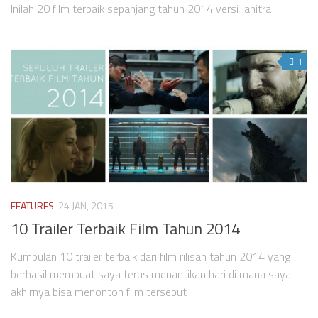
Videos
Inilah 20 film terbaik sepanjang tahun 2014 versi Janitra
Television
Games
1
FEATURES
24 JAN, 2015
10 Trailer Terbaik Film Tahun 2014
Kumpulan 10 trailer terbaik dari film rilisan tahun 2014 yang
berhasil membuat saya terus menantikan hari di mana saya
akhirnya bisa menonton film tersebut