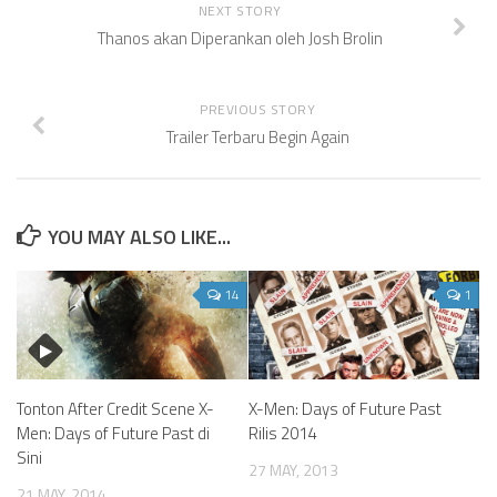
NEXT STORY
Thanos akan Diperankan oleh Josh Brolin
PREVIOUS STORY
Trailer Terbaru Begin Again
YOU MAY ALSO LIKE...
14
1
Tonton After Credit Scene X-
X-Men: Days of Future Past
Men: Days of Future Past di
Rilis 2014
Sini
27 MAY, 2013
21 MAY, 2014