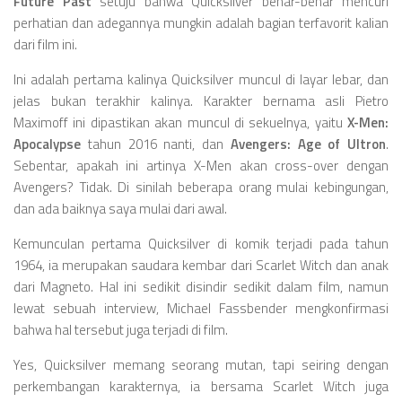
Videos
Future Past
setuju bahwa Quicksilver benar-benar mencuri
perhatian dan adegannya mungkin adalah bagian terfavorit kalian
Television
dari film ini.
Games
Ini adalah pertama kalinya Quicksilver muncul di layar lebar, dan
jelas bukan terakhir kalinya. Karakter bernama asli Pietro
Maximoff ini dipastikan akan muncul di sekuelnya, yaitu
X-Men:
Apocalypse
tahun 2016 nanti, dan
Avengers: Age of Ultron
.
Sebentar, apakah ini artinya X-Men akan cross-over dengan
Avengers? Tidak. Di sinilah beberapa orang mulai kebingungan,
dan ada baiknya saya mulai dari awal.
Kemunculan pertama Quicksilver di komik terjadi pada tahun
1964, ia merupakan saudara kembar dari Scarlet Witch dan anak
dari Magneto. Hal ini sedikit disindir sedikit dalam film, namun
lewat sebuah interview, Michael Fassbender mengkonfirmasi
bahwa hal tersebut juga terjadi di film.
Yes, Quicksilver memang seorang mutan, tapi seiring dengan
perkembangan karakternya, ia bersama Scarlet Witch juga