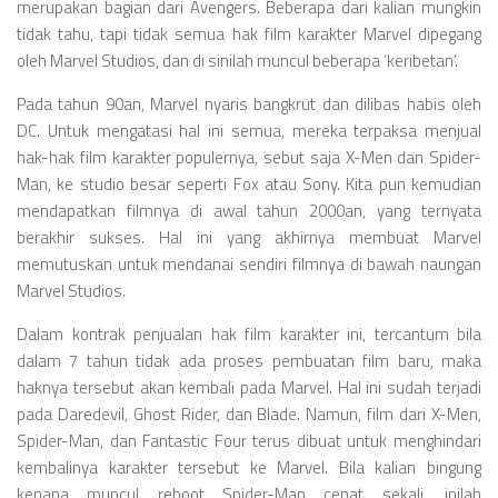
merupakan bagian dari Avengers. Beberapa dari kalian mungkin
tidak tahu, tapi tidak semua hak film karakter Marvel dipegang
oleh Marvel Studios, dan di sinilah muncul beberapa ‘keribetan’.
Pada tahun 90an, Marvel nyaris bangkrut dan dilibas habis oleh
DC. Untuk mengatasi hal ini semua, mereka terpaksa menjual
hak-hak film karakter populernya, sebut saja X-Men dan Spider-
Man, ke studio besar seperti Fox atau Sony. Kita pun kemudian
mendapatkan filmnya di awal tahun 2000an, yang ternyata
berakhir sukses. Hal ini yang akhirnya membuat Marvel
memutuskan untuk mendanai sendiri filmnya di bawah naungan
Marvel Studios.
Dalam kontrak penjualan hak film karakter ini, tercantum bila
dalam 7 tahun tidak ada proses pembuatan film baru, maka
haknya tersebut akan kembali pada Marvel. Hal ini sudah terjadi
pada Daredevil, Ghost Rider, dan Blade. Namun, film dari X-Men,
Spider-Man, dan Fantastic Four terus dibuat untuk menghindari
kembalinya karakter tersebut ke Marvel. Bila kalian bingung
kenapa muncul reboot Spider-Man cepat sekali, inilah