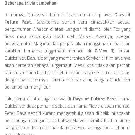
Beberapa trivia tambahan:
Rumornya, Quicksilver bahkan tidak ada di skrip awal
Days of
Future Past
. Karakternya sendiri baru dimasukkan seusai
pengumuman Whedon di atas. Langkah ini diambil oleh Fox yang
tidak mau kecolongan start oleh Marvel. Awalnya, adegan
penyelamatan Magneto dari penjara akan menggunakan bantuan
karakter bernama Juggernaut (muncul di
X-Men 3
), bukan
Quicksilver. Dan, aktor yang memerankan Stryker di film awalnya
akan berperan sebagai Juggernaut. Meski kita tidak akan pernah
tahu bagaimana bila hal tersebut terjadi, saya sendiri cukup puas
dengan hasil akhirnya. Karena, harus diakui, adegan Quicksilver
benar-benar menghibur.
Lalu, perlu dicatat juga bahwa di
Days of Future Past
, nama
Quicksilver tidak pernah disebut dan nama Pietro diubah menjadi
Peter. Saya sendiri kurang mengetahui alasan di balik ini apakah
berhubungan dengan fakta bahwa Marvel memiliki hal film untuk
sang karakter lebih dominan daripada Fox, sehingga perubahan ini
harus dilakukan.