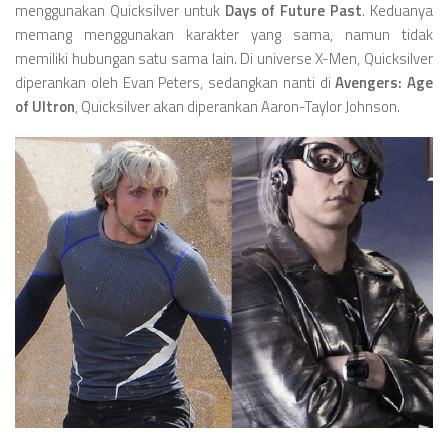
menggunakan Quicksilver untuk
Days of Future Past
. Keduanya
memang menggunakan karakter yang sama, namun tidak
memiliki hubungan satu sama lain. Di universe X-Men, Quicksilver
diperankan oleh Evan Peters, sedangkan nanti di
Avengers: Age
of Ultron
, Quicksilver akan diperankan Aaron-Taylor Johnson.