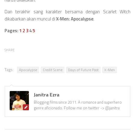
Dan terakhir sang karakter bersama dengan Scarlet Witch
dikabarkan akan muncul di
X-Men: Apocalypse
.
Pages:
1
2
3
4
5
SHARE
Tags:
Apocalypse
Credit Scene
Days of Future Past
X-Men
Janitra Ezra
Blogging films since 2011. A romance and superhero
genre aficionado. Follow me on twitter -> @janitra